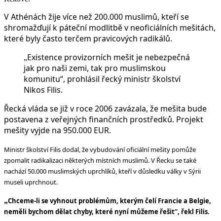
V Athénách žije více než 200.000 muslimů, kteří se
shromažďují k páteční modlitbě v neoficiálních mešitách,
které byly často terčem pravicových radikálů.
Existence provizorních mešit je nebezpečná
„
jak pro naši zemi, tak pro muslimskou
komunitu“, prohlásil řecký ministr školství
Nikos Filis.
Řecká vláda se již v roce 2006 zavázala, že mešita bude
postavena z veřejných finančních prostředků. Projekt
mešity vyjde na 950.000 EUR.
Ministr školství Filis dodal, že vybudování oficiální mešity pomůže
zpomalit radikalizaci některých místních muslimů. V Řecku se také
nachází 50.000 muslimských uprchlíků, kteří v důsledku války v Sýrii
museli uprchnout.
„
Chceme-li se vyhnout problémům, kterým čelí Francie a Belgie,
neměli bychom dělat chyby, které nyní můžeme řešit“, řekl Filis.