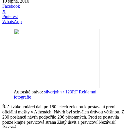
10 srpna, 2016
Facebook
X
Pinterest
WhatsApp
Autorské právo:
silverjohn / 123RF Reklamní
fotografie
Řečtí zákonodárci dali po 180 letech zelenou k postavení první
oficiální mešity v Athénách. Návrh byl schválen drtivou většinou. Z
230 poslanců návrh podpořilo 206 přítomných. Proti se postavila
pouze krajně pravicová strana Zlatý úsvit a pravicoví Nezávislí
Řekové.