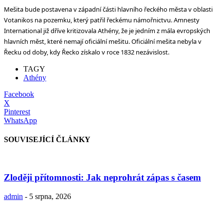
Mešita bude postavena v západní části hlavního řeckého města v oblasti
Votanikos na pozemku, který patřil řeckému námořnictvu. Amnesty
International již dříve kritizovala Athény, že je jedním z mála evropských
hlavních měst, které
nemají
oficiální mešitu. Oficiální mešita nebyla v
Řecku od doby, kdy Řecko získalo v roce 1832 nezávislost.
TAGY
Athény
Facebook
X
Pinterest
WhatsApp
SOUVISEJÍCÍ ČLÁNKY
Zloději přítomnosti: Jak neprohrát zápas s časem
admin
-
5 srpna, 2026