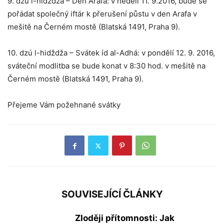
9. dzú l-hidždža – Den Arafa: v neděli 11. 9.2016, bude se
pořádat společný iftár k přerušení půstu v den Arafa v
mešitě na Černém mostě (Blatská 1491, Praha 9).
10. dzú l-hidždža – Svátek íd al-Adhá: v pondělí 12. 9. 2016,
sváteční modlitba se bude konat v 8:30 hod. v mešitě na
Černém mostě (Blatská 1491, Praha 9).
Přejeme Vám požehnané svátky
SOUVISEJÍCÍ ČLÁNKY
Zloději přítomnosti: Jak