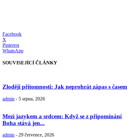
Facebook
X
Pinterest
WhatsApp
SOUVISEJÍCÍ ČLÁNKY
Zloději přítomnosti: Jak neprohrát zápas s časem
admin
-
5 srpna, 2026
Mezi jazykem a srdcem: Když se z připomínání
Boha stává jen...
admin
-
29 července, 2026