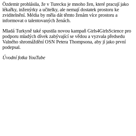
Özdemir prohlásila, že v Turecku je mnoho žen, které pracují jako
lékařky, inženýrky a učitelky, ale nemají dostatek prostoru ke
zviditelnění. Média by měla dát těmto ženám více prostoru a
informovat o talentovaných ženách.
Mladá Turkyně také spustila novou kampaň Girls4GirlsScience pro
podporu mladých dívek zabývající se vědou a vyzvala předsedu
Valného shromáždění OSN Petera Thompsona, aby jí jako první
podepsal.
Úvodní fotka YouTube