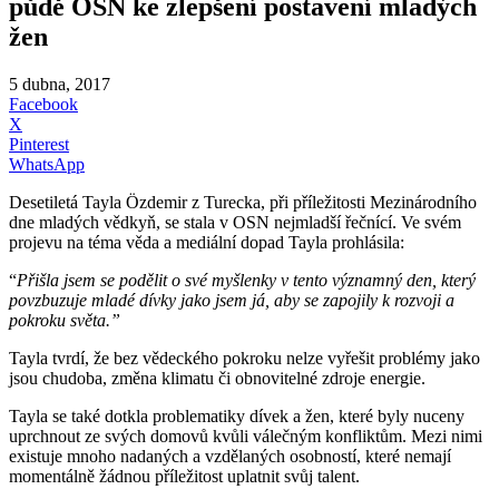
půdě OSN ke zlepšení postavení mladých
žen
5 dubna, 2017
Facebook
X
Pinterest
WhatsApp
Desetiletá Tayla Özdemir z Turecka, při příležitosti Mezinárodního
dne mladých vědkyň, se stala v OSN nejmladší řečnící. Ve svém
projevu na téma věda a mediální dopad Tayla prohlásila:
“
Přišla jsem se podělit o své myšlenky v tento významný den, který
povzbuzuje mladé dívky jako jsem já, aby se zapojily k rozvoji a
pokroku světa.”
Tayla tvrdí, že bez vědeckého pokroku nelze vyřešit problémy jako
jsou chudoba, změna klimatu či obnovitelné zdroje energie.
Tayla se také dotkla problematiky dívek a žen, které byly nuceny
uprchnout ze svých domovů kvůli válečným konfliktům. Mezi nimi
existuje mnoho nadaných a vzdělaných osobností, které nemají
momentálně žádnou příležitost uplatnit svůj talent.