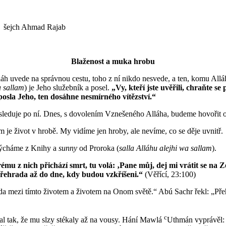
jch Ahmad Rajab
Blaženost a muka hrobu
h uvede na správnou cestu, toho z ní nikdo nesvede, a ten, komu Allá
a sallam
) je Jeho služebník a posel.
„Vy, kteří jste uvěřili, chraňte s
posla Jeho, ten dosáhne nesmírného vítězství.“
sleduje po ní. Dnes, s dovolením Vznešeného Alláha, budeme hovořit o
 je život v hrobě. My vidíme jen hroby, ale nevíme, co se děje uvnitř.
slýcháme z Knihy a
sunny
od Proroka (
salla Alláhu alejhi wa sallam
).
ému z nich přichází smrt, tu volá: ‚Pane můj, dej mi vrátit se n
í přehrada až do dne, kdy budou vzkříšeni.“
(Věřící, 23:100)
da mezi tímto životem a životem na Onom světě.“ Abú Sachr řekl: „Přehr
c
al tak, že mu slzy stékaly až na vousy. Hání Mawlá
Uthmán vyprávěl: