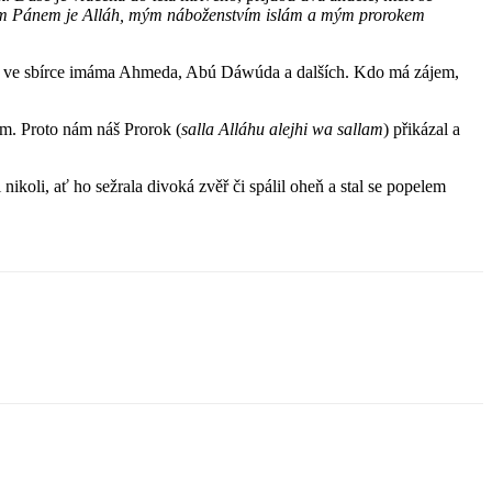
 Pánem je Alláh, mým náboženstvím islám a mým prorokem
ve sbírce imáma Ahmeda, Abú Dáwúda a dalších. Kdo má zájem,
m. Proto nám náš Prorok (
salla Alláhu alejhi wa sallam
) přikázal a
koli, ať ho sežrala divoká zvěř či spálil oheň a stal se popelem