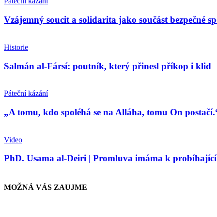
Páteční kázání
Vzájemný soucit a solidarita jako součást bezpečné spol
Historie
Salmán al-Fársí: poutník, který přinesl příkop i klid
Páteční kázání
„A tomu, kdo spoléhá se na Alláha, tomu On postačí.“:
Video
PhD. Usama al-Deiri | Promluva imáma k probíhající 
MOŽNÁ VÁS ZAUJME