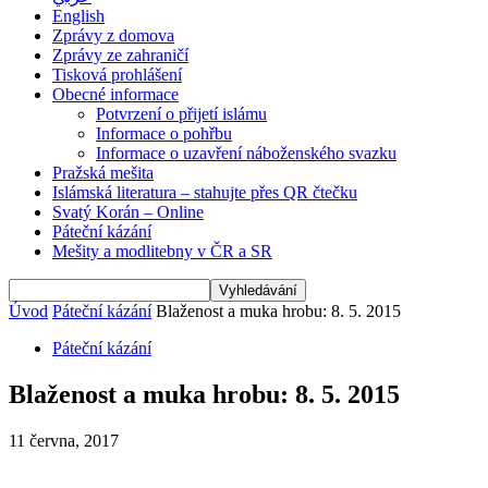
English
Zprávy z domova
Zprávy ze zahraničí
Tisková prohlášení
Obecné informace
Potvrzení o přijetí islámu
Informace o pohřbu
Informace o uzavření náboženského svazku
Pražská mešita
Islámská literatura – stahujte přes QR čtečku
Svatý Korán – Online
Páteční kázání
Mešity a modlitebny v ČR a SR
Úvod
Páteční kázání
Blaženost a muka hrobu: 8. 5. 2015
Páteční kázání
Blaženost a muka hrobu: 8. 5. 2015
11 června, 2017