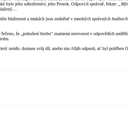
 jaké bylo jeho náboženství, jeho Prorok. Odpoví-li správně, řekne:
„Mým
 blažený…
 o této blaženosti a mukách jsou zmíněné v mnohých správných
hadísech
ké řečeno, že „pokušení hrobu“ znamená nerovnost v odpovědích andělů
robu.
 zemře, dostane svůj díl, anebo mu Alláh odpustí, ať byl pohřben či ni