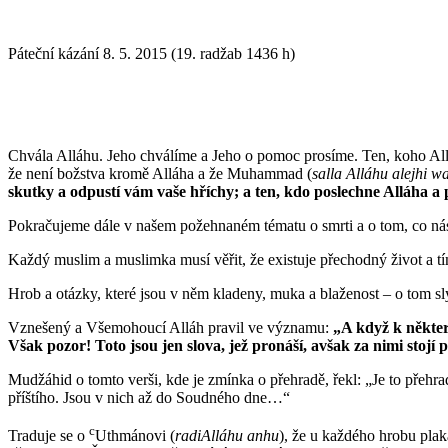
Páteční kázání 8. 5. 2015 (19. radžab 1436 h) še
Chvála Alláhu. Jeho chválíme a Jeho o pomoc prosíme. Ten, koho Allá
že není božstva kromě Alláha a že Muhammad (
salla Alláhu alejhi w
skutky a odpustí vám vaše hříchy; a ten, kdo poslechne Alláha a 
Pokračujeme dále v našem požehnaném tématu o smrti a o tom, co ná
Každý muslim a muslimka musí věřit, že existuje přechodný život a tím
Hrob a otázky, které jsou v něm kladeny, muka a blaženost – o tom 
Vznešený a Všemohoucí Alláh pravil ve významu:
„A když k někter
Však pozor! Toto jsou jen slova, jež pronáší, avšak za nimi stoj
Mudžáhid o tomto verši, kde je zmínka o přehradě, řekl: „Je to přehra
příštího. Jsou v nich až do Soudného dne…“
c
Traduje se o
Uthmánovi (
radiAlláhu anhu
), že u každého hrobu plak