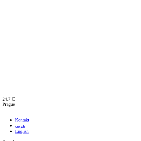
C
24.7
Prague
Kontakt
عربى
English