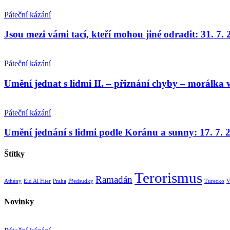
Páteční kázání
Jsou mezi vámi tací, kteří mohou jiné odradit: 31. 7.
Páteční kázání
Umění jednat s lidmi II. – přiznání chyby – morálka v
Páteční kázání
Umění jednání s lidmi podle Koránu a sunny: 17. 7. 
Štítky
Terorismus
Ramadán
Athény
Eid Al Fiter
Praha
Předsudky
Turecko
V
Novinky