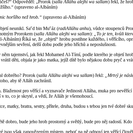
láčeš?“ Odpověděl: „Prorok (
salla Alláhu alejhi wa sallam
) řekl, že hr
 těžšího.“ (upraveno al-Albáním)
nic horšího než hrob.“
(upraveno al-Albáním)
c
c
jetí neunikl. Sa
d bin Mu
áz (
radiAlláhu anhu
), vůdce stoupenců Pro
samotným Prorokem (
salla Alláhu alejhi wa sallam
):
„To je ten, kvůli kte
-Albáním) Říká se, že „objetí“ hrobu postihne každého, i věřícího, opr
vnějším sevření, delší dobu podle jeho hříchů a neposlušnosti.
e v něm tajemství, jak řekl Mohamed Al-Tímí, podle kterého je objetí hro
 vrátil děti, objala je jako matka, jejíž dítě bylo nějakou dobu pryč a vrá
al dobrého? Prorok (
salla Alláhu alejhi wa sallam
) řekl:
„Mrtvý je násl
oho, aby tě Alláh zachránil.
Blaženost pro věřící a vyznavače Jedinosti Alláha, muka pro nevěřící 
v to, co je skryté, a vědí, že Alláh je všemohoucí.
otce, matky, bratra, sestry, přítele, druha, budou s tebou jen tvé dobr
ě dobro, bude jeho hrob prostorný a světlý, bude pro něj radostí. Kdo
é jsou však zapovězeným místem, neboť na ně odpoví jen věřící člověk.