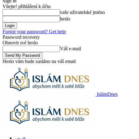
Sign in
Vítejte! přihlášení k účtu
vaše uživatelské jméno
heslo
Forgot your password? Get help
Password recovery
Obnovit své heslo
Váš e-mail
Heslo vám bude zasláno na váš email
IslámDnes
عربي