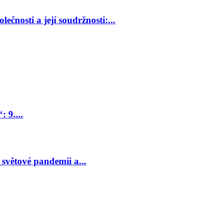
ečnosti a její soudržnosti:...
 9....
světové pandemii a...