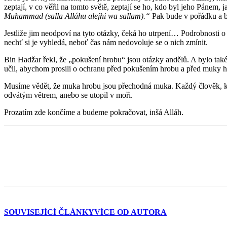
zeptají, v co věřil na tomto světě, zeptají se ho, kdo byl jeho Pánem,
Muhammad (
salla Alláhu alejhi wa sallam
).“
Pak bude v pořádku a
Jestliže jim neodpoví na tyto otázky, čeká ho utrpení… Podrobnosti
nechť si je vyhledá, neboť čas nám nedovoluje se o nich zmínit.
Bin Hadžar řekl, že „pokušení hrobu“ jsou otázky andělů. A bylo ta
učil, abychom prosili o ochranu před pokušením hrobu a před muky h
Musíme vědět, že muka hrobu jsou přechodná muka. Každý člověk, který
odvátým větrem, anebo se utopil v moři.
Prozatím zde končíme a budeme pokračovat, inšá Alláh.
SOUVISEJÍCÍ ČLÁNKY
VÍCE OD AUTORA