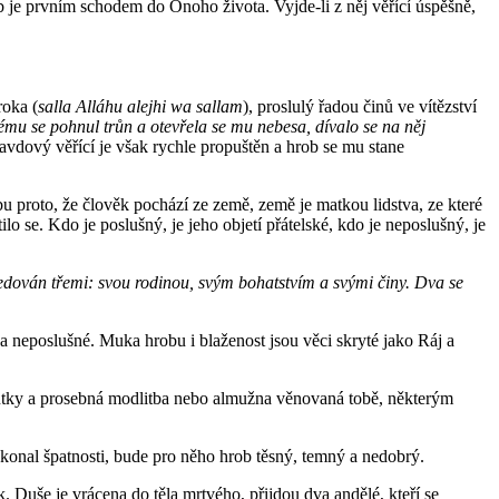
ob je prvním schodem do Onoho života. Vyjde-li z něj věřící úspěšně,
roka (
salla Alláhu alejhi wa sallam
), proslulý řadou činů ve vítězství
rému se pohnul trůn a otevřela se mu nebesa, dívalo se na něj
avdový věřící je však rychle propuštěn a hrob se mu stane
bu proto, že člověk pochází ze země, země je matkou lidstva, ze které
tilo se. Kdo je poslušný, je jeho objetí přátelské, kdo je neposlušný, je
edován třemi: svou rodinou, svým bohatstvím a svými činy. Dva se
a neposlušné. Muka hrobu i blaženost jsou věci skryté jako Ráj a
é skutky a prosebná modlitba nebo almužna věnovaná tobě, některým
 konal špatnosti, bude pro něho hrob těsný, temný a nedobrý.
 Duše je vrácena do těla mrtvého, přijdou dva andělé, kteří se