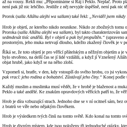
až na vousy. Řekli mu: „Připomínáme si Ráj i Peklo. Neplač. Proto p
není pak již nic lehčího. Jestliže z něj nevyjde úspěšně, není pak nic
Prorok (
salla Alláhu alejhi wa sallam
) také řekl:
„Neviděl jsem nikdy 
Hrob je objetí, ze kterého nikdo neunikne. Nikdo ze zbožných tomu ob
Proroka (
salla Alláhu alejhi wa sallam
), byl takto charakterizován 
sedmdesát tisíc andělů. Byl v objetí a pak byl propuštěn.“
(upraveno al
prostorným, jeho muka netrvají dlouho, kdežto zkažený člověk je v pe
Říká se, že toto objetí je pro věřící přátelským a něžným objetím a j
bylo stvořeno, na delší čas se jí lidé vzdálili, a když jí Vznešený Alláh
objat hrubě, jako když se na něho zlobí.
Vzpomeň si, bratře, v den, kdy vstoupíš do svého hrobu, co jsi vykon
pak vrací: jeho rodina a bohatství. Zůstávají jeho činy.“
Konej podle t
Každý muslim a muslimka musí vědět, že v hrobě je blaženost a muka. 
Peklo a také andělé. Ke znakům opravdových věřících patří to, že věří 
Hrob je díra vzbuzující strach. Jednoho dne se v ní ocitneš sám, bez 
z bratrů ve víře nebo nějakým člověkem.
Hrob je výsledkem tvých činů na tomto světě. Kdo konal na tomto svět
Hrob je divným místem, kde jsou položeny tři jednoduché otázky, kter