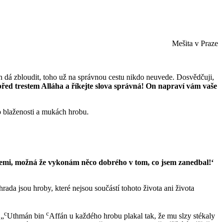
Mešita v Praze
h dá zbloudit, toho už na správnou cestu nikdo neuvede. Dosvědčuji,
e před trestem Alláha a říkejte slova správná! On napraví vám vaše
 blaženosti a mukách hrobu.
a Zemi, možná že vykonám něco dobrého v tom, co jsem zanedbal!‘
ada jsou hroby, které nejsou součástí tohoto života ani života
c
c
 „
Uthmán bin
Affán u každého hrobu plakal tak, že mu slzy stékaly