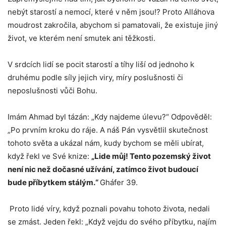
nebýt starostí a nemocí, které v něm jsou!? Proto Alláhova
moudrost zakročila, abychom si pamatovali, že existuje jiný
život, ve kterém není smutek ani těžkosti.
V srdcích lidí se pocit starostí a tíhy liší od jednoho k
druhému podle síly jejich viry, míry poslušnosti či
neposlušnosti vůči Bohu.
Imám Ahmad byl tázán: „Kdy najdeme úlevu?“ Odpověděl:
„Po prvním kroku do ráje. A náš Pán vysvětlil skutečnost
tohoto světa a ukázal nám, kudy bychom se měli ubírat,
když řekl ve Své knize:
„Lide můj! Tento pozemský život
není nic než dočasné užívání, zatímco život budoucí
bude příbytkem stálým.“
Gháfer 39.
Proto lidé víry, když poznali povahu tohoto života, nedali
se zmást. Jeden řekl: „Když vejdu do svého příbytku, najím