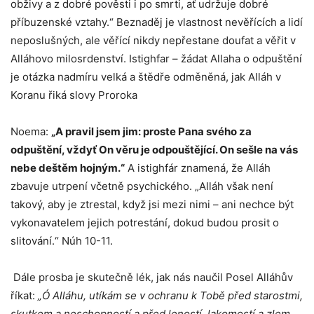
obživy a z dobré pověsti i po smrti, ať udržuje dobré
příbuzenské vztahy.“ Beznaděj je vlastnost nevěřících a lidí
neposlušných, ale věřící nikdy nepřestane doufat a věřit v
Alláhovo milosrdenství. Istighfar – žádat Allaha o odpuštění
je otázka nadmíru velká a štědře odměněná, jak Alláh v
Koranu řiká slovy Proroka
Noema:
„A pravil jsem jim: proste Pana svého za
odpuštění, vždyť On věru je odpouštějící. On sešle na vás
nebe deštěm hojným.“
A istighfár znamená, že Alláh
zbavuje utrpení včetně psychického. „Alláh však není
takový, aby je ztrestal, když jsi mezi nimi – ani nechce být
vykonavatelem jejich potrestání, dokud budou prosit o
slitování.“ Núh 10-11.
Dále prosba je skutečně lék, jak nás naučil Posel Alláhův
říkat:
„Ó Alláhu, utíkám se v ochranu k Tobě před starostmi,
skutkem a neschopností a před leností, lakomostí a zlem