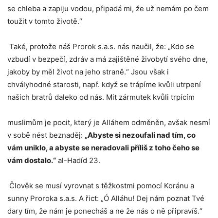
se chleba a zapiju vodou, připadá mi, že už nemám po čem
toužit v tomto životě.“
Také, protože náš Prorok s.a.s. nás naučil, že: „Kdo se
vzbudí v bezpečí, zdráv a má zajištěné živobytí svého dne,
jakoby by měl život na jeho straně.“ Jsou však i
chvályhodné starosti, např. když se trápíme kvůli utrpení
našich bratrů daleko od nás. Mit zármutek kvůli trpícím
muslimům je pocit, který je Alláhem odměněn, avšak nesmí
v sobě nést beznaděj:
„Abyste si nezoufali nad tím, co
vám uniklo, a abyste se neradovali příliš z toho čeho se
vám dostalo.“
al-Hadíd 23.
Člověk se musí vyrovnat s těžkostmi pomocí Koránu a
sunny Proroka s.a.s. A řict: „Ó Alláhu! Dej nám poznat Tvé
dary tím, že nám je ponecháš a ne že nás o ně připravíš.“