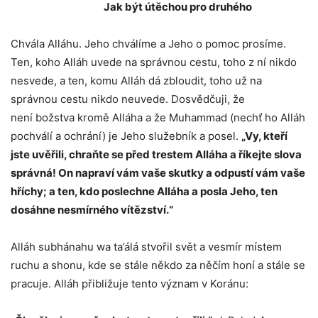
Jak být útěchou pro druhého
Chvála Alláhu. Jeho chválíme a Jeho o pomoc prosíme.
Ten, koho Alláh uvede na správnou cestu, toho z ní nikdo
nesvede, a ten, komu Alláh dá zbloudit, toho už na
správnou cestu nikdo neuvede. Dosvědčuji, že
není božstva kromě Alláha a že Muhammad (nechť ho Alláh
pochválí a ochrání) je Jeho služebník a posel.
„Vy, kteří
jste uvěřili, chraňte se před trestem Alláha a říkejte slova
správná! On napraví vám vaše skutky a odpustí vám vaše
hříchy; a ten, kdo poslechne Alláha a posla Jeho, ten
dosáhne nesmírného vítězství.“
Alláh subhánahu wa ta’álá stvořil svět a vesmír místem
ruchu a shonu, kde se stále někdo za něčím honí a stále se
pracuje. Alláh přibližuje tento význam v Koránu: