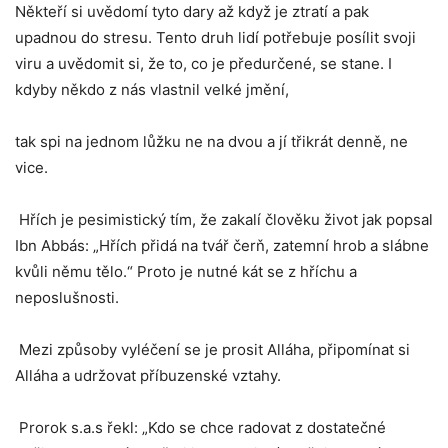
Někteří si uvědomí tyto dary až když je ztratí a pak
upadnou do stresu. Tento druh lidí potřebuje posílit svoji
viru a uvědomit si, že to, co je předurčené, se stane. I
kdyby někdo z nás vlastnil velké jmění,
tak spi na jednom lůžku ne na dvou a jí třikrát denně, ne
vice.
Hřích je pesimistický tím, že zakalí člověku život jak popsal
Ibn Abbás: „Hřích přidá na tvář čerň, zatemní hrob a slábne
kvůli němu tělo.“ Proto je nutné kát se z hříchu a
neposlušnosti.
Mezi způsoby vyléčení se je prosit Alláha, připomínat si
Alláha a udržovat příbuzenské vztahy.
Prorok s.a.s řekl: „Kdo se chce radovat z dostatečné