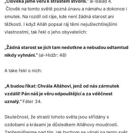
„Člověka jsme věru k strastem stvořili.“
al-Balad 4.
Člověk na tomto světě pozná únavu a námahu a dokonce i
smutek. Na rozdíl od ráje, kde není žádná starost ani
těžkosti. I když Alláh popsal ráj těmi nejušlechtilejšími
vlastnostmi, tak řekl o jeho obyvatelích:
„Žádná starost se jich tam nedotkne a nebudou odtamtud
nikdy vyhnáni.“
(al-Hidžr: 48)
A take řekl o nich:
„A budou říkat: Chvála Alláhovi, jenž od nás zármutek
vzdálil! Pán náš je věru odpouštějící a za vděčnost
uznalý.“
Fáter 34.
Skutečnost, že strasti tohoto světa jsou střídány s
ozdobami a krásami je důsledkem Alláhovy moudrosti.
Zapřemýšlejme nad tím, jak bychom se vázali na tento svět,