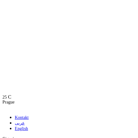
C
25
Prague
Kontakt
عربى
English