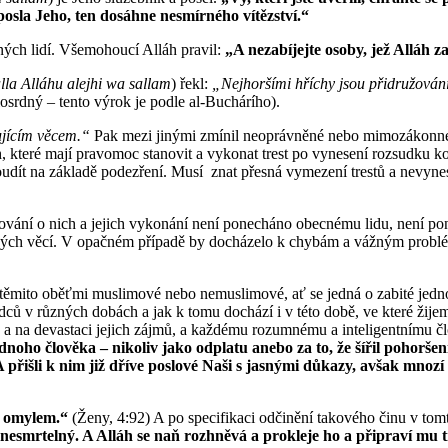
posla Jeho, ten dosáhne nesmírného vítězství.“
nných lidí. Všemohoucí Alláh pravil:
„A nezabíjejte osoby, jež Alláh z
lla Alláhu alejhi wa sallam
) řekl:
„Nejhoršími hříchy jsou přidružování 
osrdný – tento výrok je podle al-Buchárího).
ujícím věcem.“
Pak mezi jinými zmínil neoprávněné nebo mimozákonné z
ch, které mají pravomoc stanovit a vykonat trest po vynesení rozsudku 
udít na základě podezření. Musí znat přesná vymezení trestů a nevynes
ování o nich a jejich vykonání není ponecháno obecnému lidu, není po
zných věcí. V opačném případě by docházelo k chybám a vážným problé
ou těmito oběťmi muslimové nebo nemuslimové, ať se jedná o zabité jedno
ádců v různých dobách a jak k tomu dochází i v této době, ve které žij
ech a na devastaci jejich zájmů, a každému rozumnému a inteligentnímu
dnoho člověka – nikoliv jako odplatu anebo za to, že šířil pohoršení
 A přišli k nim již dříve poslové Naši s jasnými důkazy, avšak mnoz
da omylem.“
(Ženy, 4:92) A po specifikaci odčinění takového činu v to
esmrtelný. A Alláh se naň rozhněvá a prokleje ho a připraví mu tre