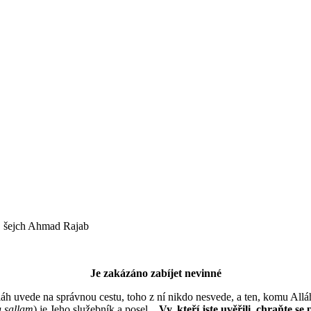
jch Ahmad Rajab
Je zakázáno zabíjet nevinné
h uvede na správnou cestu, toho z ní nikdo nesvede, a ten, komu Allá
a sallam
) je Jeho služebník a posel.
„Vy, kteří jste uvěřili, chraňte s