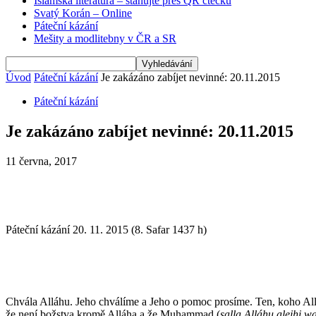
Islámská literatura – stahujte přes QR čtečku
Svatý Korán – Online
Páteční kázání
Mešity a modlitebny v ČR a SR
Úvod
Páteční kázání
Je zakázáno zabíjet nevinné: 20.11.2015
Páteční kázání
Je zakázáno zabíjet nevinné: 20.11.2015
11 června, 2017
Páteční kázání 20. 11. 2015 (8. Safar 1437 h) še
Chvála Alláhu. Jeho chválíme a Jeho o pomoc prosíme. Ten, koho Allá
že není božstva kromě Alláha a že Muhammad (
salla Alláhu alejhi w