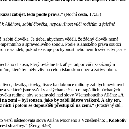
akázal zabíjet, leda podle práva.“
(Noční cesta, 17:33)
k Alláhovi, zabití člověka, neposlušnost vůči rodičům a falešné
abití člověka. Je třeba, abychom věděli, že žádný člověk nemá
kompetntního a spravedlivého soudu. Podle islámského práva soudci
ou rozsudek, pokud existuje pochybnost nebo není-li svědectví jasné
necháno chaosu, který ovládne lid, ať je odpor vůči zakázaným
mům, které by měly vliv na celou islámskou obec a zářivý obraz
tlivce, desítky, stovky, tisíce ba dokonce milióny zabitých nevinných
eme a ve které jsme svědky a slýcháme často o tragédiích páchaných
 člověku radíme, aby se zamyslel nad slovy Všemohoucího Alláha:
„A
 na zemi – byl souzen, jako by zabil lidstvo veškeré. A aby ten,
í z nich i potom se dopouštěli přestupků na zemi.“
(Prostřený stůl,
mto verši následovala slova Alláha Mocného a Vznešeného:
„Kdokoliv
st strašlivý.“
(Ženy, 4:93)