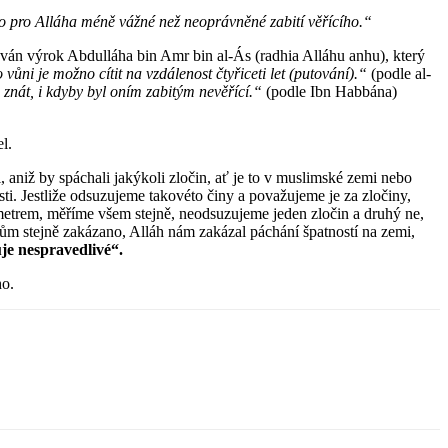
e to pro Alláha méně vážné než neoprávněné zabití věřícího.“
tován výrok Abdulláha bin Amr bin al-Ás (radhia Alláhu anhu), který
ůni je možno cítit na vzdálenost čtyřiceti let (putování).“
(podle al-
 znát, i kdyby byl oním zabitým nevěřící.“
(podle Ibn Habbána)
l.
 aniž by spáchali jakýkoli zločin, ať je to v muslimské zemi nebo
i. Jestliže odsuzujeme takovéto činy a považujeme je za zločiny,
etrem, měříme všem stejně, neodsuzujeme jeden zločin a druhý ne,
limům stejně zakázano, Alláh nám zakázal páchání špatností na zemi,
je nespravedlivé“.
ho.