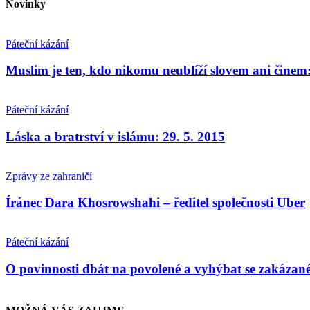
Novinky
Páteční kázání
Muslim je ten, kdo nikomu neublíží slovem ani činem: 
Páteční kázání
Láska a bratrství v islámu: 29. 5. 2015
Zprávy ze zahraničí
Íránec Dara Khosrowshahi – ředitel společnosti Uber
Páteční kázání
O povinnosti dbát na povolené a vyhýbat se zakázaném