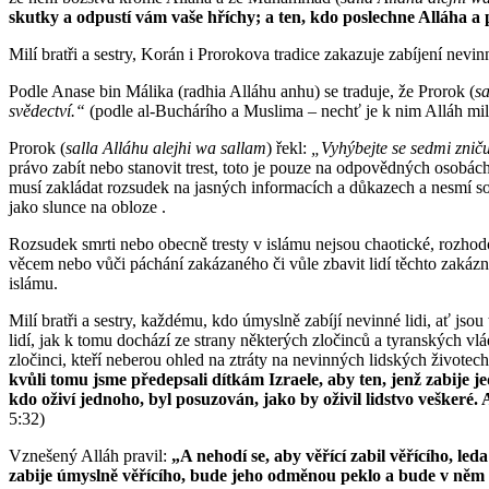
skutky a odpustí vám vaše hříchy; a ten, kdo poslechne Alláha a 
Milí bratři a sestry, Korán i Prorokova tradice zakazuje zabíjení nevi
Podle Anase bin Málika (radhia Alláhu anhu) se traduje, že Prorok (
sa
svědectví.“
(podle al-Buchárího a Muslima – nechť je k nim Alláh mil
Prorok (
salla Alláhu alejhi wa sallam
) řekl:
„Vyhýbejte se sedmi znič
právo zabít nebo stanovit trest, toto je pouze na odpovědných osobá
musí zakládat rozsudek na jasných informacích a důkazech a nesmí so
jako slunce na obloze .
Rozsudek smrti nebo obecně tresty v islámu nejsou chaotické, rozhod
věcem nebo vůči páchání zakázaného či vůle zbavit lidí těchto zaká
islámu.
Milí bratři a sestry, každému, kdo úmyslně zabíjí nevinné lidi, ať js
lidí, jak k tomu dochází ze strany některých zločinců a tyranských vl
zločinci, kteří neberou ohled na ztráty na nevinných lidských život
kvůli tomu jsme předepsali dítkám Izraele, aby ten, jenž zabije je
kdo oživí jednoho, byl posuzován, jako by oživil lidstvo veškeré.
5:32)
Vznešený Alláh pravil:
„A nehodí se, aby věřící zabil věřícího, le
zabije úmyslně věřícího, bude jeho odměnou peklo a bude v něm n