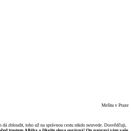
Mešita v Praze
h dá zbloudit, toho už na správnou cestu nikdo neuvede. Dosvědčuji,
e před trestem Alláha a říkejte slova správná! On napraví vám vaše