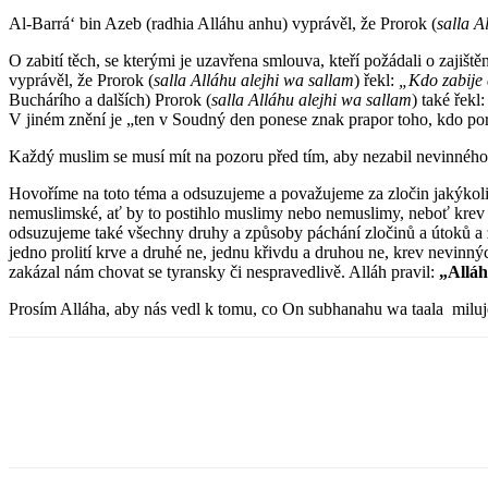
Al-Barrá‘ bin Azeb (radhia Alláhu anhu) vyprávěl, že Prorok (
salla A
O zabití těch, se kterými je uzavřena smlouva, kteří požádali o zaji
vyprávěl, že Prorok (
salla Alláhu alejhi wa sallam
) řekl:
„Kdo zabije č
Buchárího a dalších) Prorok (
salla Alláhu alejhi wa sallam
) také řekl
V jiném znění je „ten v Soudný den ponese znak prapor toho, kdo po
Každý muslim se musí mít na pozoru před tím, aby nezabil nevinného
Hovoříme na toto téma a odsuzujeme a považujeme za zločin jakýkoli či
nemuslimské, ať by to postihlo muslimy nebo nemuslimy, neboť krev ne
odsuzujeme také všechny druhy a způsoby páchání zločinů a útoků a 
jedno prolití krve a druhé ne, jednu křivdu a druhou ne, krev nevinnýc
zakázal nám chovat se tyransky či nespravedlivě. Alláh pravil:
„Alláh
Prosím Alláha, aby nás vedl k tomu, co On subhanahu wa taala miluj