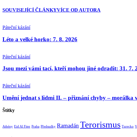
SOUVISEJÍCÍ ČLÁNKY
VÍCE OD AUTORA
Páteční kázání
Léto a velké horko: 7. 8. 2026
Páteční kázání
Jsou mezi vámi tací, kteří mohou jiné odradit: 31. 7.
Páteční kázání
Umění jednat s lidmi II. – přiznání chyby – morálka v
Štítky
Terorismus
Ramadán
Athény
Eid Al Fiter
Praha
Předsudky
Turecko
V