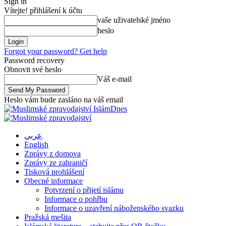
Sign in
Vítejte! přihlášení k účtu
vaše uživatelské jméno
heslo
Forgot your password? Get help
Password recovery
Obnovit své heslo
Váš e-mail
Heslo vám bude zasláno na váš email
IslámDnes
عربي
English
Zprávy z domova
Zprávy ze zahraničí
Tisková prohlášení
Obecné informace
Potvrzení o přijetí islámu
Informace o pohřbu
Informace o uzavření náboženského svazku
Pražská mešita