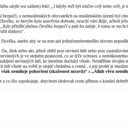
lláhu alejhi wa sallam
) řekl:
„I kdyby měl být zničen celý tento svět, j
štění bezpečí, o nemuslimských obyvatelích na muslimském území byl ci
lověka, se kterým byla uzavřena dohoda, neucítí vůni Ráje, ačkoli jeho v
:
„Kdo přislíbí jinému člověku bezpečí a pak ho zabije, k tomu se nechci
rušil úmluvu“.
 člověka, anebo aby se na tom ani jedinýmsebemenším slovem nepodíle
n, útok nebo akt, jehož obětí jsou nevinní lidé nebo jsou zastrašováni,
vinných je ve stejném postavení, co se týče ochrany a nedotknutelnost
zabíjení nevinných lidí, ke kterému dochází všude. Neměříme dvojím m
h lidí všude na světě je stejně chráněna a cenná , a jeji prolití je mus
 však nemiluje pohoršení (zkaženost mravů)“
a
„Alláh věru nemilu
e a co Ho uspokojuje, abychom sledovali cestu přímou a konání dobré