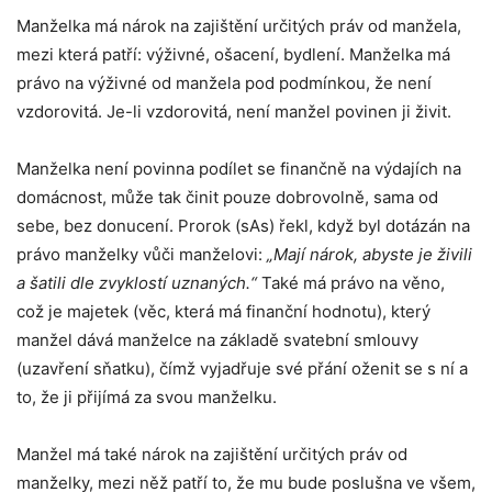
Manželka má nárok na zajištění určitých práv od manžela,
mezi která patří: výživné, ošacení, bydlení. Manželka má
právo na výživné od manžela pod podmínkou, že není
vzdorovitá. Je-li vzdorovitá, není manžel povinen ji živit.
Manželka není povinna podílet se finančně na výdajích na
domácnost, může tak činit pouze dobrovolně, sama od
sebe, bez donucení. Prorok (sAs) řekl, když byl dotázán na
právo manželky vůči manželovi:
„Mají nárok, abyste je živili
a šatili dle zvyklostí uznaných.“
Také má právo na věno,
což je majetek (věc, která má finanční hodnotu), který
manžel dává manželce na základě svatební smlouvy
(uzavření sňatku), čímž vyjadřuje své přání oženit se s ní a
to, že ji přijímá za svou manželku.
Manžel má také nárok na zajištění určitých práv od
manželky, mezi něž patří to, že mu bude poslušna ve všem,