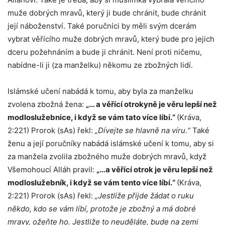
muže dobrých mravů, který ji bude chránit, bude chránit
její náboženství. Také poručníci by měli svým dcerám
vybrat věřícího muže dobrých mravů, který bude pro jejich
dceru požehnáním a bude ji chránit. Není proti ničemu,
nabídne-li ji (za manželku) někomu ze zbožných lidí.
Islámské učení nabádá k tomu, aby byla za manželku
zvolena zbožná žena:
„… a věřící otrokyně je věru lepší než
modloslužebnice, i když se vám tato více líbí.“
(Kráva,
2:221) Prorok (sAs) řekl:
„Dívejte se hlavně na víru.“
Také
ženu a její poručníky nabádá islámské učení k tomu, aby si
za manžela zvolila zbožného muže dobrých mravů, když
Všemohoucí Alláh pravil:
„…a věřící otrok je věru lepší než
modloslužebník, i když se vám tento více líbí.“
(Kráva,
2:221)
Prorok (sAs) řekl:
„Jestliže přijde žádat o ruku
někdo, kdo se vám líbí, protože je zbožný a má dobré
mravy, ožeňte ho. Jestliže to neuděláte, bude na zemi