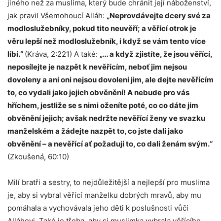
jiného než za muslima, který bude chránit její náboženství,
jak pravil Všemohoucí Alláh:
„Neprovdávejte dcery své za
modloslužebníky, pokud tito neuvěří; a věřící otrok je
věru lepší než modloslužebník, i když se vám tento více
líbí.“
(Kráva, 2:221) A také:
„… a když zjistíte, že jsou věřící,
neposílejte je nazpět k nevěřícím, neboť jim nejsou
dovoleny a ani oni nejsou dovoleni jim, ale dejte nevěřícím
to, co vydali jako jejich obvěnění! A nebude pro vás
hříchem, jestliže se s nimi oženíte poté, co co dáte jim
obvěnění jejich; avšak nedržte nevěřící ženy ve svazku
manželském a žádejte nazpět to, co jste dali jako
obvěnění – a nevěřící ať požadují to, co dali ženám svým.“
(Zkoušená, 60:10)
Milí bratři a sestry, to nejdůležitější a nejlepší pro muslima
je, aby si vybral věřící manželku dobrých mravů, aby mu
pomáhala a vychovávala jeho děti k poslušnosti vůči
Alláhovi. Také je třeba, aby si muslimka vybrala věřícího