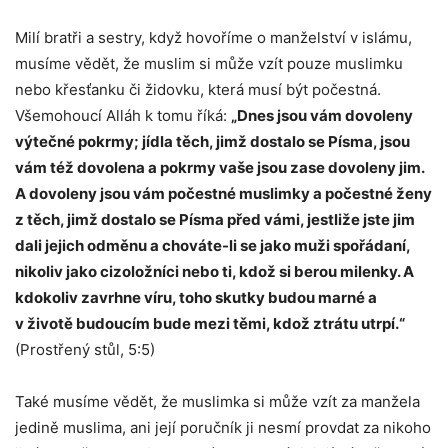
Milí bratři a sestry, když hovoříme o manželství v islámu,
musíme vědět, že muslim si může vzít pouze muslimku
nebo křesťanku či židovku, která musí být počestná.
Všemohoucí Alláh k tomu říká:
„Dnes jsou vám dovoleny
výtečné pokrmy; jídla těch, jimž dostalo se Písma, jsou
vám též dovolena a pokrmy vaše jsou zase dovoleny jim.
A dovoleny jsou vám počestné muslimky a počestné ženy
z těch, jimž dostalo se Písma před vámi, jestliže jste jim
dali jejich odměnu a chováte-li se jako muži spořádaní,
nikoliv jako cizoložníci nebo ti, kdož si berou milenky. A
kdokoliv zavrhne víru, toho skutky budou marné a
v životě budoucím bude mezi těmi, kdož ztrátu utrpí.“
(Prostřený stůl, 5:5)
Také musíme vědět, že muslimka si může vzít za manžela
jedině muslima, ani její poručník ji nesmí provdat za nikoho