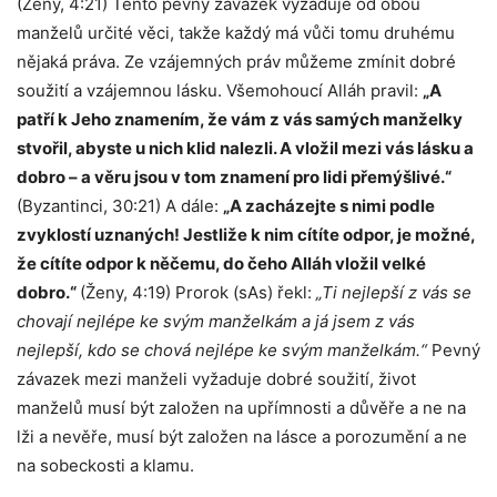
(Ženy, 4:21) Tento pevný závazek vyžaduje od obou
manželů určité věci, takže každý má vůči tomu druhému
nějaká práva. Ze vzájemných práv můžeme zmínit dobré
soužití a vzájemnou lásku. Všemohoucí Alláh pravil:
„A
patří k Jeho znamením, že vám z vás samých manželky
stvořil, abyste u nich klid nalezli. A vložil mezi vás lásku a
dobro – a věru jsou v tom znamení pro lidi přemýšlivé.“
(Byzantinci, 30:21) A dále:
„A zacházejte s nimi podle
zvyklostí uznaných! Jestliže k nim cítíte odpor, je možné,
že cítíte odpor k něčemu, do čeho Alláh vložil velké
dobro.“
(Ženy, 4:19)
Prorok (sAs) řekl:
„Ti nejlepší z vás se
chovají nejlépe ke svým manželkám a já jsem z vás
nejlepší, kdo se chová nejlépe ke svým manželkám.“
Pevný
závazek mezi manželi vyžaduje dobré soužití, život
manželů musí být založen na upřímnosti a důvěře a ne na
lži a nevěře, musí být založen na lásce a porozumění a ne
na sobeckosti a klamu.