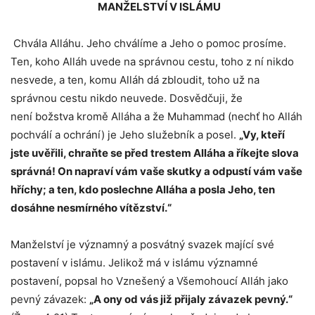
MANŽELSTVÍ V ISLÁMU
Chvála Alláhu. Jeho chválíme a Jeho o pomoc prosíme.
Ten, koho Alláh uvede na správnou cestu, toho z ní nikdo
nesvede, a ten, komu Alláh dá zbloudit, toho už na
správnou cestu nikdo neuvede. Dosvědčuji, že
není božstva kromě Alláha a že Muhammad (nechť ho Alláh
pochválí a ochrání) je Jeho služebník a posel.
„Vy, kteří
jste uvěřili, chraňte se před trestem Alláha a říkejte slova
správná! On napraví vám vaše skutky a odpustí vám vaše
hříchy; a ten, kdo poslechne Alláha a posla Jeho, ten
dosáhne nesmírného vítězství.“
Manželství je významný a posvátný svazek mající své
postavení v islámu. Jelikož má v islámu významné
postavení, popsal ho Vznešený a Všemohoucí Alláh jako
pevný závazek:
„A ony od vás již přijaly závazek pevný.“