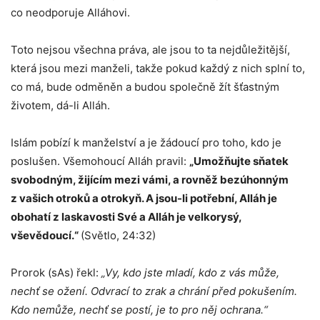
co neodporuje Alláhovi.
Toto nejsou všechna práva, ale jsou to ta nejdůležitější,
která jsou mezi manželi, takže pokud každý z nich splní to,
co má, bude odměněn a budou společně žít šťastným
životem, dá-li Alláh.
Islám pobízí k manželství a je žádoucí pro toho, kdo je
poslušen. Všemohoucí Alláh pravil:
„Umožňujte sňatek
svobodným, žijícím mezi vámi, a rovněž bezúhonným
z vašich otroků a otrokyň. A jsou-li potřební, Alláh je
obohatí z laskavosti Své a Alláh je velkorysý,
vševědoucí.“
(Světlo, 24:32)
Prorok (sAs) řekl:
„Vy, kdo jste mladí, kdo z vás může,
nechť se ožení. Odvrací to zrak a chrání před pokušením.
Kdo nemůže, nechť se postí, je to pro něj ochrana.“