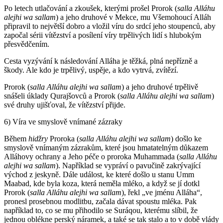
Po letech utlačování a zkoušek, kterými prošel Prorok (
salla Alláhu
alejhi wa sallam
) a jeho druhové v Mekce, mu Všemohoucí Alláh
připravil to největší dobro a vložil víru do srdcí jeho stoupenců, aby
započal sérii vítězství a posílení víry trpělivých lidí s hlubokým
přesvědčením.
Cesta vyzývání k následování Alláha je těžká, plná nepřízně a
škody. Ale kdo je trpělivý, uspěje, a kdo vytrvá, zvítězí.
Prorok (
salla Alláhu alejhi wa sallam
) a jeho druhové trpělivě
snášeli úklady Qurajšovců a Prorok (
salla Alláhu alejhi wa sallam
)
své druhy ujišťoval, že vítězství přijde.
6) Víra ve smyslově vnímané zázraky
Během
hidžry
Proroka (
salla Alláhu alejhi wa sallam
) došlo ke
smyslově vnímaným zázrakům, které jsou hmatatelným důkazem
Alláhovy ochrany a Jeho péče o proroka Muhammada (
salla Alláhu
alejhi wa sallam
). Například se vypráví o pavučině zakrývající
východ z jeskyně. Dále událost, ke které došlo u stanu Umm
Maabad, kde byla koza, která neměla mléko, a když se jí dotkl
Prorok (
salla Alláhu alejhi wa sallam
), řekl „ve jménu Alláha“,
pronesl prosebnou modlitbu, začala dávat spoustu mléka. Pak
například to, co se mu přihodilo se Suráqou, kterému slíbil, že
jednou oblékne perský náramek, a také se tak stalo a to v době vlády