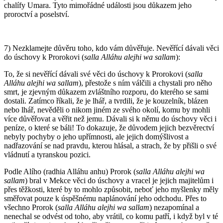
chalífy Umara. Tyto mimořádné události jsou důkazem jeho
proroctví a poselství.
7) Nezklamejte důvěru toho, kdo vám důvěřuje. Nevěřící dávali věci
do úschovy k Prorokovi (
salla Alláhu alejhi wa sallam
):
To, že si nevěřící dávali své věci do úschovy k Prorokovi (
salla
Alláhu alejhi wa sallam
), přestože s ním válčili a chystali pro něho
smrt, je zjevným důkazem zvláštního rozporu, do kterého se sami
dostali. Zatímco říkali, že je lhář, a tvrdili, že je kouzelník, blázen
nebo lhář, nevěděli o nikom jiném ze svého okolí, komu by mohli
více důvěřovat a věřit než jemu. Dávali si k němu do úschovy věci i
peníze, o které se báli! To dokazuje, že důvodem jejich bezvěrectví
nebyly pochyby o jeho upřímnosti, ale jejich domýšlivost a
nadřazování se nad pravdu, kterou hlásal, a strach, že by přišli o své
vládnutí a tyranskou pozici.
Podle Alího (radhia Alláhu anhu) Prorok (
salla Alláhu alejhi wa
sallam
) bral v Mekce věci do úschovy a vracel je jejich majitelům i
přes těžkosti, které by to mohlo způsobit, neboť jeho myšlenky měly
směřovat pouze k úspěšnému naplánování jeho odchodu. Přes to
všechno Prorok (
salla Alláhu alejhi wa sallam
) nezapomínal a
nenechal se odvést od toho, aby vrátil, co komu patří, i když byl v té