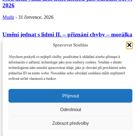
2026
Mudir
-
31 července, 2026
Umění jednat s lidmi II. – přiznání chyby – morálka
věřícího a...
Spravovat Souhlas
Mudir
-
24 července, 2026
Abychom poskytli co nejlepší služby, používáme k ukládání a/nebo přístupu k
informacím o zařízení, technologie jako jsou soubory cookies. Souhlas s těmito
technologiemi nám umožní zpracovávat údaje, jako je chování při procházení nebo
Umění jednání s lidmi podle Koránu a sunny: 17. 7.
jedinečná ID na tomto webu. Nesouhlas nebo odvolání souhlasu může nepříznivě
2026
ovlivnit určité vlastnosti a funkce.
Mudir
-
17 července, 2026
Příjmout
O NÁS
Provozovatel webu Islámská nadace v Praze. Blatská 1491 198 00
Odmítnout
Praha 9 - Kyje
Kontaktujte nás:
info@islam.cz
NÁSLEDUJ NÁS
Zobrazit předvolby
© IslámDnes 2014 - 2025 Publikované názory se nemusí shodovat s
názory redakce.