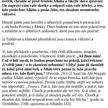
uvěřili, chraňte se před trestem Alláha a říkejte slova správná!
On napraví vám vaše skutky a odpustí vám vaše hříchy; a ten,
kdo poslechne Alláha a posla Jeho, ten dosáhne nesmírného
vítězství.
Minulý pátek jsme hovořili o některých ponaučeních plynoucích
z odchodu Proroka z Mekky. Dnes budeme na toto téma pokračovat
a zmíníme se o některých událostech, které jsou pro nás poučné:
5) Trpělivost a hluboké přesvědčení jsou cestou k vítězství a
posílení:
Ti, kdo přicházeli s poselstvím, vždy čelili těžkostem, útrapám,
zkouškám a pokušením. Všemocný Alláh pravil:
„Ali flám mím!
Což si lidé myslí, že budou ponecháni na pokoji, když řeknou:
‚Uvěřili jsme,‘ a že zkoušeni nebudou? Vždyť jsme již zkoušeli
ty, kdož před nimi byli, a Alláh věru pozná ty, kdo pravdu
mluví, i ty, kdo lháři jsou.“
(Pavouk, 29:1-3) Saad bin Abí Waqqás
(radhia Alláhu anhu) vyprávěl, že se zeptal Proroka, kteří lidé jsou
nejvíce vystaveni pokušení. Prorok (
salla Alláhu alejhi wa sallam
)
mu odpověděl:
„Proroci. Pak ti, kdo jsou jim nejblíže, a pak ti, kdo
jsou těmto nejblíže. Člověk je pokoušen dle své víry. Je-li silná, je
pokušení silnější, je-li slabá, je zkoušen podle své víry. Člověk je
zkoušen dál, dokud neopustí tento svět zcela bez hříchu.“
(podle at-
Tirmídhího, 2398, upraveno al-Albáním 143)