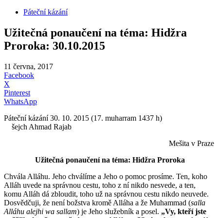
Páteční kázání
Užitečná ponaučení na téma: Hidžra
Proroka: 30.10.2015
11 června, 2017
Facebook
X
Pinterest
WhatsApp
Páteční kázání 30. 10. 2015 (17. muharram 1437 h)
šejch Ahmad Rajab
Mešita v Praze
Užitečná ponaučení na téma: Hidžra Proroka
Chvála Alláhu. Jeho chválíme a Jeho o pomoc prosíme. Ten, koho
Alláh uvede na správnou cestu, toho z ní nikdo nesvede, a ten,
komu Alláh dá zbloudit, toho už na správnou cestu nikdo neuvede.
Dosvědčuji, že není božstva kromě Alláha a že Muhammad (
salla
Alláhu alejhi wa sallam
) je Jeho služebník a posel.
„Vy, kteří jste