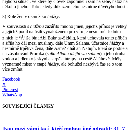
nejhorší situaci, ve které by člověk zapomněl i sám na sebe, natož na
někoho jiného. Toto je tedy důkazem jeho nesmírné důvěryhodnosti.
8) Role žen v okamžiku
hidžry
:
V souvislosti s
hidžrou
zazářilo mnoho jmen, jejichž přínos je veliký
a jejichž podíl na úsilí vynaloženém pro víru je nesmírné. Jedním
c
z nich je
Á’iša bint Abí Bakr as-Siddíq, která uchovala tento příběh
a šířila ho dál mezi muslimy, dále Umm Salama, účastnice
hidžry
a
nesmírně trpělivá žena, dále Asmá‘ dhát an-Nátiqín, která se podílela
na zásobování Proroka (
salla Alláhu alejhi wa sallam
) a jeho druha
vodou a jídlem v jeskyni a strpěla útrapy na cestě Alláhově. Měly
významné místo v etapě
hidžry
, ale bohužel nezbývá čas se o tom
více zmínit.
Facebook
X
Pinterest
WhatsApp
SOUVISEJÍCÍ ČLÁNKY
Jsou mezi vámi tací, kteří mohou jiné odradit: 31. 7.