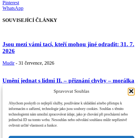
Pinterest
WhatsApp
SOUVISEJÍCÍ ČLÁNKY
Jsou mezi vámi tací, kteří mohou jiné odradit: 31. 7.
2026
Mudir
-
31 července, 2026
Umění jednat s lidmi II. – přiznání chyby – morálka
věřícího a...
Spravovat Souhlas
Mudir
-
24 července, 2026
Abychom poskytli co nejlepší služby, používáme k ukládání a/nebo přístupu k
informacím o zařízení, technologie jako jsou soubory cookies. Souhlas s těmito
technologiemi nám umožní zpracovávat údaje, jako je chování při procházení nebo
Umění jednání s lidmi podle Koránu a sunny: 17. 7.
jedinečná ID na tomto webu. Nesouhlas nebo odvolání souhlasu může nepříznivě
2026
ovlivnit určité vlastnosti a funkce.
Mudir
-
17 července, 2026