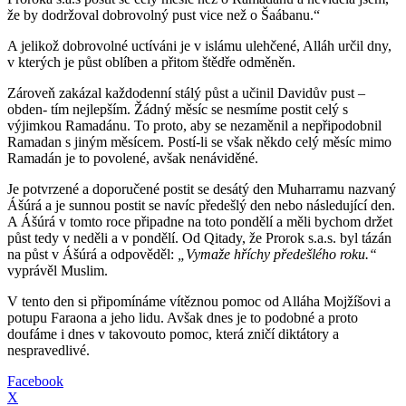
že by dodržoval dobrovolný pust vice než o Šaábanu.“
A jelikož dobrovolné uctíváni je v islámu ulehčené, Alláh určil dny,
v kterých je půst oblíben a přitom štědře odměněn.
Zároveň zakázal každodenní stálý půst a učinil Davidův pust –
obden- tím nejlepším. Žádný měsíc se nesmíme postit celý s
výjimkou Ramadánu. To proto, aby se nezaměnil a nepřipodobnil
Ramadan s jiným měsícem. Postí-li se však někdo celý měsíc mimo
Ramadán je to povolené, avšak nenáviděné.
Je potvrzené a doporučené postit se desátý den Muharramu nazvaný
Ášúrá a je sunnou postit se navíc předešlý den nebo následující den.
A Ášúrá v tomto roce připadne na toto pondělí a měli bychom držet
půst tedy v neděli a v pondělí. Od Qitady, že Prorok s.a.s. byl tázán
na půst v Ášúrá a odpověděl:
„Vymaže hříchy předešlého roku.“
vyprávěl Muslim.
V tento den si připomínáme vítěznou pomoc od Alláha Mojžíšovi a
potupu Faraona a jeho lidu. Avšak dnes je to podobné a proto
doufáme i dnes v takovouto pomoc, která zničí diktátory a
nespravedlivé.
Facebook
X