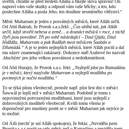
uvěřili, chraňte se před trestem Alláha a říkejte slova správná! On
napraví vám vaše skutky a odpustí vám vaše hříchy; a ten, kdo
poslechne Alláha a posla Jeho, ten dosáhne nesmírného vítězství.“
Měsíc Muharram je jeden z posvátných měsíců, které Alláh určil.
Od Abú Bakrah, že Prorok s.a.s.řekl:
„Čas ubíhá tak, jak Alláh
určil, když stvořil nebesa a země… a dvanáct měsíců v roce, z nichž
čtyři jsou posvátné. Tři po sobě následující – Dzul Qijda, Dzul
Hidždža, Muharram a pak Radžab mezi měsícem Šaabán a
Džumádá.“
A je to jeden nejlepších měsíců, které Alláh poctil a dal
mu název znamenající zakázaný. Dokonce staří Arabové ho nazvali
‚hluchým‘ pro jeho velkou posvátnost a nedotknutelnost.
Od Abú Hurajry, že Prorok s.a.s. řekl:
„Nejlepší půst po Ramadánu
je v měsíci, který nazýváte Muharram a nejlepší modlitba po
povinných je noční modlitba.“
To se týká půstu všeobecně, protože např. půst šest dni v měsíci
Šawwál je lepší než v měsíci Muharram. Podobně je tomu s
nepovinnými potvrzenými modlitbami, které jsou nejlepší z
dobrovolných modliteb všeobecně. Kvůli tomu všemu je
doporučené pro muslimy postit se v měsíc Muharram jak nejvíce je
to možné.
Od Áiši (nechť je sní Alláh spokojen), že řekla: „Neviděla jsem
Proroka s.a.s postit se cely měsíc než o Ramadánu a neviděla jsem,