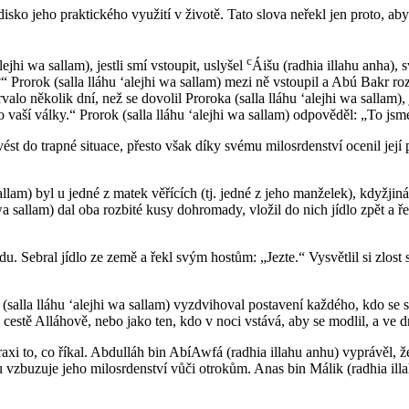
ko jeho praktického využití v životě. Tato slova neřekl jen proto, aby u
c
ejhi wa sallam), jestli smí vstoupit, uslyšel
Áišu (radhia illahu anha), s
 Prorok (salla lláhu ʻalejhi wa sallam) mezi ně vstoupil a Abú Bakr roz
lo několik dní, než se dovolil Proroka (salla lláhu ʻalejhi wa sallam), jes
o vaší války.“ Prorok (salla lláhu ʻalejhi wa sallam) odpověděl: „To jsme
t do trapné situace, přesto však díky svému milosrdenství ocenil její pos
sallam) byl u jedné z matek věřících (tj. jedné z jeho manželek), kdyžjin
 wa sallam) dal oba rozbité kusy dohromady, vložil do nich jídlo zpět a ř
vědu. Sebral jídlo ze země a řekl svým hostům: „Jezte.“ Vysvětlil si zlo
salla lláhu ʻalejhi wa sallam) vyzdvihoval postavení každého, kdo se s
estě Alláhově, nebo jako ten, kdo v noci vstává, aby se modlil, a ve dn
praxi to, co říkal. Abdulláh bin AbíAwfá (radhia illahu anhu) vyprávěl, ž
vzbuzuje jeho milosrdenství vůči otrokům. Anas bin Málik (radhia ill