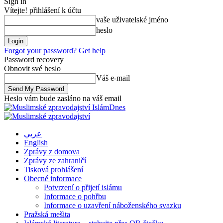
Sign in
Vítejte! přihlášení k účtu
vaše uživatelské jméno
heslo
Forgot your password? Get help
Password recovery
Obnovit své heslo
Váš e-mail
Heslo vám bude zasláno na váš email
IslámDnes
عربي
English
Zprávy z domova
Zprávy ze zahraničí
Tisková prohlášení
Obecné informace
Potvrzení o přijetí islámu
Informace o pohřbu
Informace o uzavření náboženského svazku
Pražská mešita