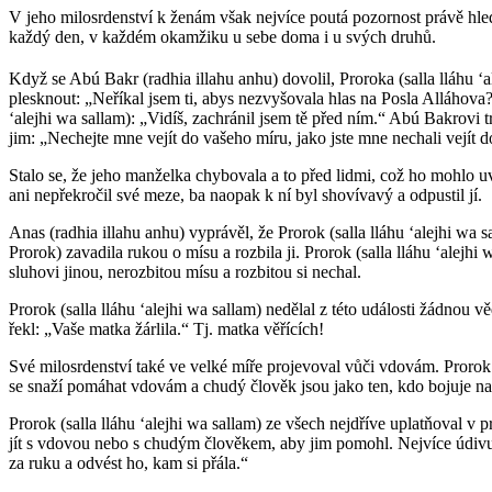
V jeho milosrdenství k ženám však nejvíce poutá pozornost právě hledis
každý den, v každém okamžiku u sebe doma i u svých druhů.
Když se Abú Bakr (radhia illahu anhu) dovolil, Proroka (salla lláhu ʻal
plesknout: „Neříkal jsem ti, abys nezvyšovala hlas na Posla Alláhova?“
ʻalejhi wa sallam): „Vidíš, zachránil jsem tě před ním.“ Abú Bakrovi trva
jim: „Nechejte mne vejít do vašeho míru, jako jste mne nechali vejít d
Stalo se, že jeho manželka chybovala a to před lidmi, což ho mohlo uvés
ani nepřekročil své meze, ba naopak k ní byl shovívavý a odpustil jí.
Anas (radhia illahu anhu) vyprávěl, že Prorok (salla lláhu ʻalejhi wa 
Prorok) zavadila rukou o mísu a rozbila ji. Prorok (salla lláhu ʻalejhi
sluhovi jinou, nerozbitou mísu a rozbitou si nechal.
Prorok (salla lláhu ʻalejhi wa sallam) nedělal z této události žádnou 
řekl: „Vaše matka žárlila.“ Tj. matka věřících!
Své milosrdenství také ve velké míře projevoval vůči vdovám. Prorok (
se snaží pomáhat vdovám a chudý člověk jsou jako ten, kdo bojuje na c
Prorok (salla lláhu ʻalejhi wa sallam) ze všech nejdříve uplatňoval v 
jít s vdovou nebo s chudým člověkem, aby jim pomohl. Nejvíce údivu 
za ruku a odvést ho, kam si přála.“