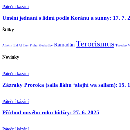
Páteční kázání
Umění jednání s lidmi podle Koránu a sunny: 17. 7. 
Štítky
Terorismus
Ramadán
Athény
Eid Al Fiter
Praha
Předsudky
Turecko
V
Novinky
Páteční kázání
Zázraky Proroka (salla lláhu ʻalajhi wa sallam): 15. 
Páteční kázání
Příchod nového roku hidžry: 27. 6. 2025
Páteční kázání