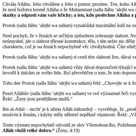
Chvála Alláhu. Jeho chválíme a Jeho o pomoc prosíme. Ten, koho Allá
že není božstva kromě Alláha a že Muhammad (salla lláhu ʻalejhi wa s
skutky a odpustí vám vaše hříchy; a ten, kdo poslechne Alláha a 
Prorok (salla lláhu ʻalejhi wa sallam) vynakládal maximální úsilí na 
Není pochyb, že v ženách se určitým způsobem zobrazuje slabost. Není 
neúmyslné, jde o slabost tělesné konstrukce, těla, s tím nelze nic děl
charakteru, což je na ženách nepochybně věc chvályhodná. Čím silnější 
Prorok (salla lláhu ʻalejhi wa sallam) si cenil této slabosti žen, dáv
Prorok (salla lláhu ʻalejhi wa sallam) vždy dával doporučení týkajíc
hovořil k tisícům ze svého lidu. Byl přesvědčen o tom, že toto doporuč
Toho dne Prorok (salla lláhu ʻalejhi wa sallam) řekl: „Chovejte se k ž
Posel Alláhův (salla lláhu ʻalejhi wa sallam) ve své významné řeči vy
Řekl: „Ženy jsou protějškem mužů.“
Ibn al-Athír – nechť je k němu Alláh milosrdný – vysvětluje, že „prot
nenávist k ženám, i kdyby měly některé nepěkné vlastnosti. Řekl: „Věří
Tento význam nepochybně odvodil ze slov Všemohoucího, Požehnan
Alláh vložil velké dobro.“
(Ženy, 4:19)