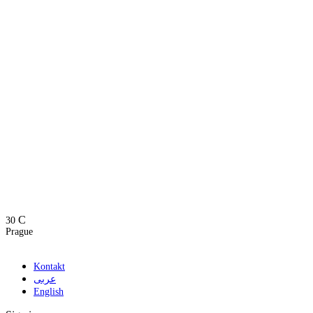
C
30
Prague
Kontakt
عربى
English