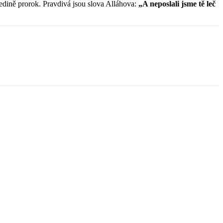
edině prorok. Pravdivá jsou slova Alláhova:
„A neposlali jsme tě leč