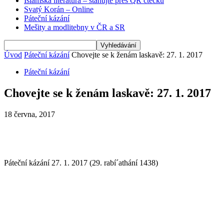
Islámská literatura – stahujte přes QR čtečku
Svatý Korán – Online
Páteční kázání
Mešity a modlitebny v ČR a SR
Úvod
Páteční kázání
Chovejte se k ženám laskavě: 27. 1. 2017
Páteční kázání
Chovejte se k ženám laskavě: 27. 1. 2017
18 června, 2017
Páteční kázání 27. 1. 2017 (29. rabí´athání 1438)