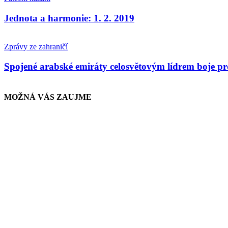
Jednota a harmonie: 1. 2. 2019
Zprávy ze zahraničí
Spojené arabské emiráty celosvětovým lídrem boje pr
MOŽNÁ VÁS ZAUJME