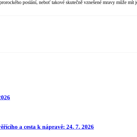
 prorockého poslání, neboť takové skutečně vznešené mravy může mít j
 2026
ěřícího a cesta k nápravě: 24. 7. 2026