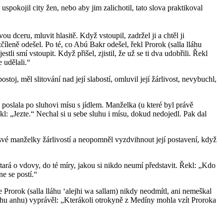
spokojil city žen, nebo aby jim zalichotil, tato slova praktikoval
vou dceru, mluvit hlasitě. Když vstoupil, zadržel ji a chtěl ji
číleně odešel. Po té, co Abú Bakr odešel, řekl Prorok (salla lláhu
tli smí vstoupit. Když přišel, zjistil, že už se ti dva udobřili. Řekl
 udělali.“
toj, měl slitování nad její slabostí, omluvil její žárlivost, nevybuchl,
á poslala po sluhovi mísu s jídlem. Manželka (u které byl právě
ekl: „Jezte.“ Nechal si u sebe sluhu i mísu, dokud nedojedl. Pak dal
st své manželky žárlivostí a neopomněl vyzdvihnout její postavení, když
tará o vdovy, do té míry, jakou si nikdo neumí představit. Řekl: „Kdo
e se postí.“
e Prorok (salla lláhu ʻalejhi wa sallam) nikdy neodmítl, ani nemeškal
ahu anhu) vyprávěl: „Kterákoli otrokyně z Medíny mohla vzít Proroka