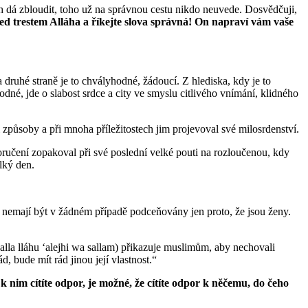
h dá zbloudit, toho už na správnou cestu nikdo neuvede. Dosvědčuji,
 před trestem Alláha a říkejte slova správná! On napraví vám vaše
 druhé straně je to chvályhodné, žádoucí. Z hlediska, kdy je to
odné, jde o slabost srdce a city ve smyslu citlivého vnímání, klidného
i způsoby a při mnoha příležitostech jim projevoval své milosrdenství.
oručení zopakoval při své poslední velké pouti na rozloučenou, kdy
lký den.
í, nemají být v žádném případě podceňovány jen proto, že jsou ženy.
alla lláhu ʻalejhi wa sallam) přikazuje muslimům, aby nechovali
, bude mít rád jinou její vlastnost.“
 k nim cítíte odpor, je možné, že cítíte odpor k něčemu, do čeho