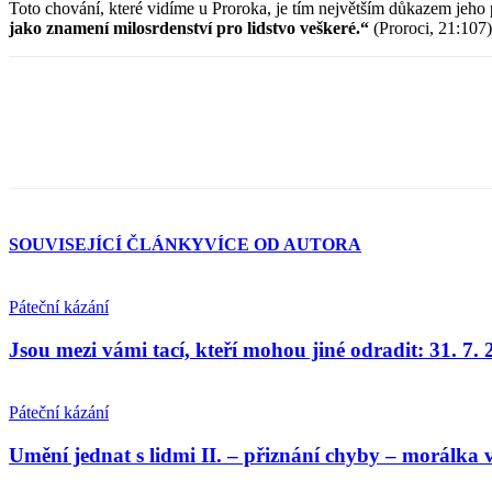
Toto chování, které vidíme u Proroka, je tím největším důkazem jeho
jako znamení milosrdenství pro lidstvo veškeré.“
(Proroci, 21:107)
SOUVISEJÍCÍ ČLÁNKY
VÍCE OD AUTORA
Páteční kázání
Jsou mezi vámi tací, kteří mohou jiné odradit: 31. 7.
Páteční kázání
Umění jednat s lidmi II. – přiznání chyby – morálka v