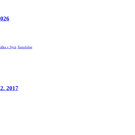
2026
álka v Sýrii
Xenofobie
12. 2017