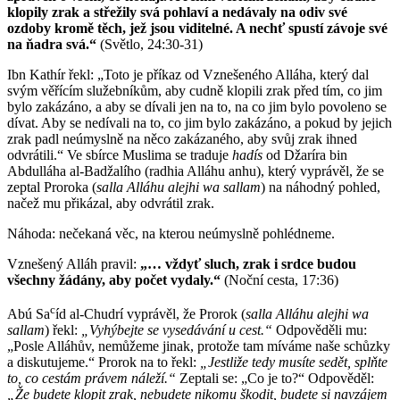
klopily zrak a střežily svá pohlaví a nedávaly na odiv své
ozdoby kromě těch, jež jsou viditelné. A nechť spustí závoje své
na ňadra svá.“
(Světlo, 24:30-31)
Ibn Kathír řekl: „Toto je příkaz od Vznešeného Alláha, který dal
svým věřícím služebníkům, aby cudně klopili zrak před tím, co jim
bylo zakázáno, a aby se dívali jen na to, na co jim bylo povoleno se
dívat. Aby se nedívali na to, co jim bylo zakázáno, a pokud by jejich
zrak padl neúmyslně na něco zakázaného, aby svůj zrak ihned
odvrátili.“ Ve sbírce Muslima se traduje
hadís
od Džaríra bin
Abdulláha al-Badžalího (radhia Alláhu anhu), který vyprávěl, že se
zeptal Proroka (
salla Alláhu alejhi wa sallam
) na náhodný pohled,
načež mu přikázal, aby odvrátil zrak.
Náhoda: nečekaná věc, na kterou neúmyslně pohlédneme.
Vznešený Alláh pravil:
„… vždyť sluch, zrak i srdce budou
všechny žádány, aby počet vydaly.“
(Noční cesta, 17:36)
c
Abú Sa
íd al-Chudrí vyprávěl, že Prorok (
salla Alláhu alejhi wa
sallam
) řekl:
„Vyhýbejte se vysedávání u cest.“
Odpověděli mu:
„Posle Alláhův, nemůžeme jinak, protože tam míváme naše schůzky
a diskutujeme.“ Prorok na to řekl:
„Jestliže tedy musíte sedět, splňte
to, co cestám právem náleží.“
Zeptali se: „Co je to?“ Odpověděl:
„Že budete klopit zrak, nebudete nikomu škodit, budete si navzájem