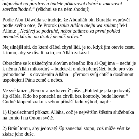
odpovídat na pozdrav a budete přikazovat dobré a zakazovat
zavrženíhodné.“
(všichni se na něm shodují)
Podle Abú Dáwúda se traduje, že Abdulláh bin Burajda vyprávěl
podle svého otce, že Prorok (
salla Alláhu alejhi wa sallam
) řekl
Alímu:
„Nedívej se podruhé, neboť zatímco za první pohled
nebudeš kárán, na druhý nemáš právo.“
Nejsilnější sítí, do které ďábel chytá lidi, je to, když jim otevře cestu
k tomu, aby se dívali na to, co Alláh zakázal.
Obracíme se k užitečným slovům učeného Ibn al-Qajjima – nechť je
k němu Alláh milosrdný – budete-li o nich přemýšlet, bude pro vás
jednoduché – s dovolením Alláha – přemoci svůj chtíč a dosáhnout
uspokojení Pána země a nebes.
Ve své knize „Nemoc a uzdravení“ píše: „Pohled je jako jedovatý
šíp ďábla. Kdo ho ponechá na chvíli bez kontroly, bude litovat.“
Cudné klopení zraku s sebou přináší řadu výhod, např.:
1) Uposlechnutí příkazu Alláha, což je největším štěstím služebníka
na tomto i na Onom světě.
2) Brání tomu, aby jedovatý šíp zanechal stopu, což může vést ke
zkáze jeho duše.