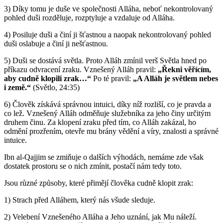
3) Díky tomu je duše ve společnosti Alláha, neboť nekontrolovaný
pohled duši rozděluje, rozptyluje a vzdaluje od Alláha.
4) Posiluje duši a činí ji šťastnou a naopak nekontrolovaný pohled
duši oslabuje a činí ji nešťastnou.
5) Duši se dostává světla. Proto Alláh zmínil verš Světla hned po
příkazu odvracení zraku. Vznešený Alláh pravil:
„Řekni věřícím,
aby cudně klopili zrak…“
Po té pravil:
„A Alláh je světlem nebes
i země.“
(Světlo, 24:35)
6) Člověk získává správnou intuici, díky níž rozliší, co je pravda a
co lež. Vznešený Alláh odměňuje služebníka za jeho činy určitým
druhem činu. Za klopení zraku před tím, co Alláh zakázal, ho
odmění prozřením, otevře mu brány vědění a víry, znalosti a správné
intuice.
Ibn al-Qajjim se zmiňuje o dalších výhodách, nemáme zde však
dostatek prostoru se o nich zmínit, postačí nám tedy toto.
Jsou různé způsoby, které přimějí člověka cudně klopit zrak:
1) Strach před Alláhem, který nás všude sleduje.
2) Velebení Vznešeného Alláha a Jeho uznání, jak Mu náleží.