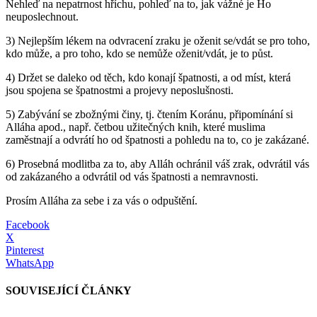
Nehleď na nepatrnost hříchu, pohleď na to, jak vážné je Ho
neuposlechnout.
3) Nejlepším lékem na odvracení zraku je oženit se/vdát se pro toho,
kdo může, a pro toho, kdo se nemůže oženit/vdát, je to půst.
4) Držet se daleko od těch, kdo konají špatnosti, a od míst, která
jsou spojena se špatnostmi a projevy neposlušnosti.
5) Zabývání se zbožnými činy, tj. čtením Koránu, připomínání si
Alláha apod., např. četbou užitečných knih, které muslima
zaměstnají a odvrátí ho od špatnosti a pohledu na to, co je zakázané.
6) Prosebná modlitba za to, aby Alláh ochránil váš zrak, odvrátil vás
od zakázaného a odvrátil od vás špatnosti a nemravnosti.
Prosím Alláha za sebe i za vás o odpuštění.
Facebook
X
Pinterest
WhatsApp
SOUVISEJÍCÍ ČLÁNKY