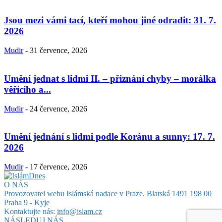
Jsou mezi vámi tací, kteří mohou jiné odradit: 31. 7.
2026
Mudir
-
31 července, 2026
Umění jednat s lidmi II. – přiznání chyby – morálka
věřícího a...
Mudir
-
24 července, 2026
Umění jednání s lidmi podle Koránu a sunny: 17. 7.
2026
Mudir
-
17 července, 2026
O NÁS
Provozovatel webu Islámská nadace v Praze. Blatská 1491 198 00
Praha 9 - Kyje
Kontaktujte nás:
info@islam.cz
NÁSLEDUJ NÁS