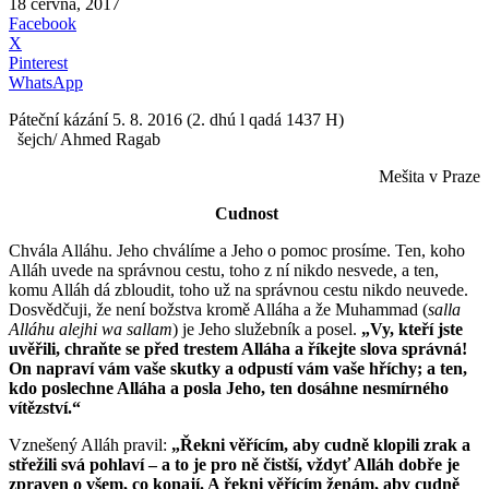
18 června, 2017
Facebook
X
Pinterest
WhatsApp
Páteční kázání 5. 8. 2016 (2. dhú l qadá 1437 H)
šejch/ Ahmed Ragab
Mešita v Praze
Cudnost
Chvála Alláhu. Jeho chválíme a Jeho o pomoc prosíme. Ten, koho
Alláh uvede na správnou cestu, toho z ní nikdo nesvede, a ten,
komu Alláh dá zbloudit, toho už na správnou cestu nikdo neuvede.
Dosvědčuji, že není božstva kromě Alláha a že Muhammad (
salla
Alláhu alejhi wa sallam
) je Jeho služebník a posel.
„Vy, kteří jste
uvěřili, chraňte se před trestem Alláha a říkejte slova správná!
On napraví vám vaše skutky a odpustí vám vaše hříchy; a ten,
kdo poslechne Alláha a posla Jeho, ten dosáhne nesmírného
vítězství.“
Vznešený Alláh pravil:
„Řekni věřícím, aby cudně klopili zrak a
střežili svá pohlaví – a to je pro ně čistší, vždyť Alláh dobře je
zpraven o všem, co konají. A řekni věřícím ženám, aby cudně