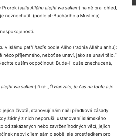
e Prorok (
salla Alláhu alejhi wa sallam
) na ně bral ohled,
 je neznechutil. (podle al-Buchárího a Muslima)
 nespokojenosti.
u v islámu patří
hadís
podle Alího (radhia Alláhu anhu):
 něco příjemného, neboť se unaví, jako se unaví tělo.“
 „Nechte duším odpočinout. Bude-li duše znechucená,
 alejhi wa sallam
) říká:
„Ó Hanzalo, je čas na tohle a je
o jejich životě, stanovují nám naši předkové zásady
ikdy žádný z nich neporušil ustanovení islámského
eko od zakázaných nebo zavrženíhodných věcí, jejich
činek nebyl cílem sám o sobě, ale prostředkem pro