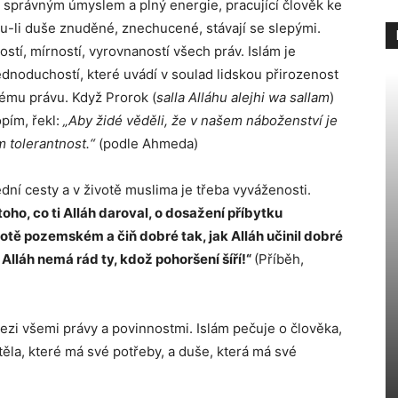
 se správným úmyslem a plný energie, pracující člověk ke
sou-li duše znuděné, znechucené, stávají se slepými.
stí, mírností, vyrovnaností všech práv. Islám je
jednoduchostí, které uvádí v soulad lidskou přirozenost
kému právu. Když Prorok (
salla Alláhu alejhi wa sallam
)
opím, řekl:
„Aby židé věděli, že v našem náboženství je
 tolerantnost.“
(podle Ahmeda)
dní cesty a v životě muslima je třeba vyváženosti.
toho, co ti Alláh daroval, o dosažení příbytku
otě pozemském a čiň dobré tak, jak Alláh učinil dobré
 Alláh nemá rád ty, kdož pohoršení šíří!“
(Příběh,
mezi všemi právy a povinnostmi. Islám pečuje o člověka,
ěla, které má své potřeby, a duše, která má své