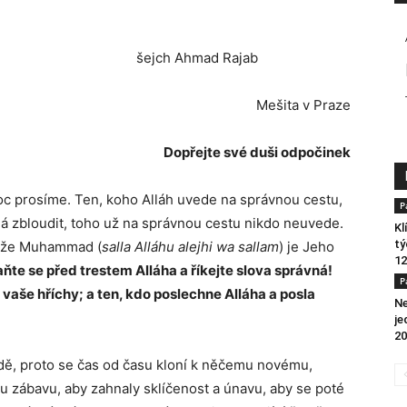
ažab 1437 h) šejch Ahmad Rajab
Mešita v Praze
Dopřejte své duši odpočinek
oc prosíme. Ten, koho Alláh uvede na správnou cestu,
P
dá zbloudit, toho už na správnou cestu nikdo neuvede.
Kl
tý
a že Muhammad (
salla Alláhu alejhi wa sallam
) je Jeho
12
hraňte se před trestem Alláha a říkejte slova správná!
P
vaše hříchy; a ten, kdo poslechne Alláha a posla
Ne
je
20
udě, proto se čas od času kloní k něčemu novému,
ou zábavu, aby zahnaly sklíčenost a únavu, aby se poté