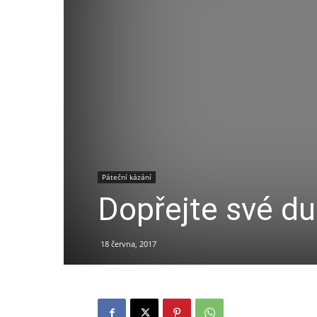
Páteční kázání
Dopřejte své du
18 června, 2017