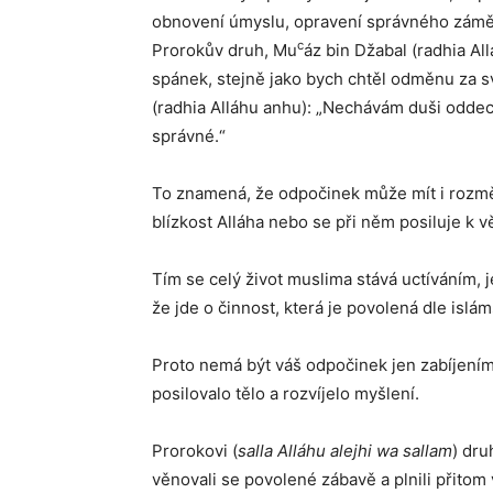
obnovení úmyslu, opravení správného záměru
c
Prorokův druh, Mu
áz bin Džabal (radhia A
spánek, stejně jako bych chtěl odměnu za s
(radhia Alláhu anhu): „Nechávám duši oddech
správné.“
To znamená, že odpočinek může mít i rozmě
blízkost Alláha nebo se při něm posiluje k vě
Tím se celý život muslima stává uctíváním,
že jde o činnost, která je povolená dle islá
Proto nemá být váš odpočinek jen zabíjením
posilovalo tělo a rozvíjelo myšlení.
Prorokovi (
salla Alláhu alejhi wa sallam
) dru
věnovali se povolené zábavě a plnili přitom 