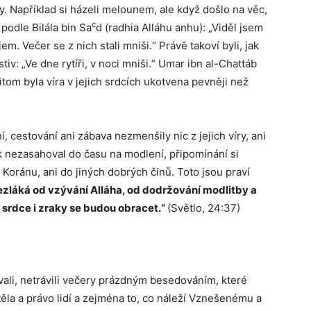
ny. Například si házeli melounem, ale když došlo na věc,
c
 podle Bilála bin Sa
d (radhia Alláhu anhu): „Viděl jsem
jem. Večer se z nich stali mniši.“ Právě takoví byli, jak
tiv: „Ve dne rytíři, v noci mniši.“ Umar ibn al-Chattáb
řitom byla víra v jejich srdcích ukotvena pevněji než
 cestování ani zábava nezmenšily nic z jejich víry, ani
k nezasahoval do času na modlení, připomínání si
 Koránu, ani do jiných dobrých činů. Toto jsou praví
nezláká od vzývání Alláha, od dodržování modlitby a
y srdce i zraky se budou obracet.“
(Světlo, 24:37)
vali, netrávili večery prázdným besedováním, které
těla a právo lidí a zejména to, co náleží Vznešenému a