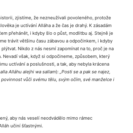
 historii, zjistíme, že nezneužívali povoleného, protože
lověka je uctívání Alláha a že čas je drahý. K zásadám
čem přehánět, i kdyby šlo o půst, modlitbu aj. Stejně je
e trávit většinu času zábavou a odpočinkem, i kdyby
 plýtvat. Nikdo z nás nesmí zapomínat na to, proč je na
a. Nevadí však, když si odpočineme, způsobem, který
mu uctívání a poslušnosti, a tak, aby nebyla krácena
alla Alláhu alejhi wa sallam
):
„Posti se a pak se najez,
š povinnost vůči svému tělu, svým očím, své manželce i
lený, aby nás veselí neodvádělo mimo rámec
lláh učiní šťastnými.