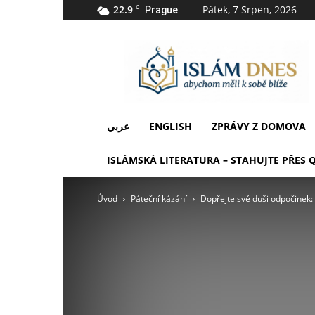
22.9
C
Pátek, 7 Srpen, 2026
Prague
IslámDnes
عربي
ENGLISH
ZPRÁVY Z DOMOVA
ISLÁMSKÁ LITERATURA – STAHUJTE PŘES 
Úvod
Páteční kázání
Dopřejte své duši odpočinek: 