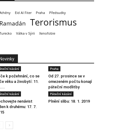
Athény
Eid Al Fiter
Praha
Předsudky
Terorismus
Ramadán
Turecko
Válka v Sýrii
Xenofobie
Novinky
áteční kázání
Praha
íče k požehnání, co se
Od 27. prosince se v
če věku a živobytí: 11.
omezeném počtu konají
....
páteční modlitby
áteční kázání
Páteční kázání
chovejte nenávist
Plnění slibu: 18. 1. 2019
den k druhému: 17. 7.
15