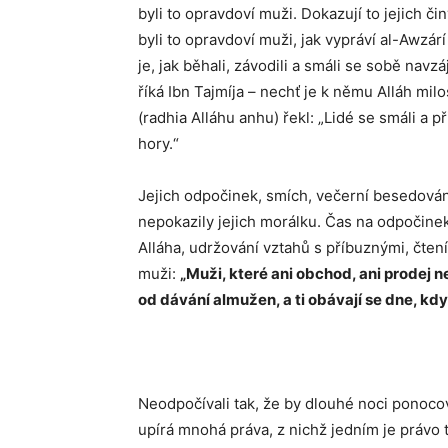
byli to opravdoví muži. Dokazují to jejich či
byli to opravdoví muži, jak vypráví al-Awzárí
je, jak běhali, závodili a smáli se sobě navzá
říká Ibn Tajmíja – nechť je k němu Alláh milos
(radhia Alláhu anhu) řekl: „Lidé se smáli a p
hory.“
Jejich odpočinek, smích, večerní besedování,
nepokazily jejich morálku. Čas na odpočine
Alláha, udržování vztahů s příbuznými, čtení
muži:
„Muži, které ani obchod, ani prodej 
od dávání almužen, a ti obávají se dne, kd
Neodpočívali tak, že by dlouhé noci ponoco
upírá mnohá práva, z nichž jedním je právo 