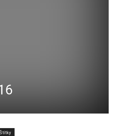
016
Štítky