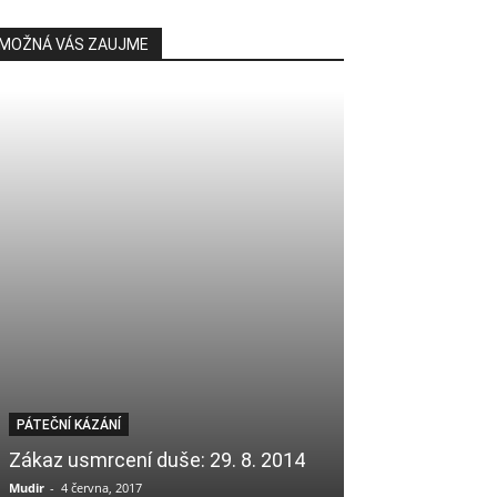
MOŽNÁ VÁS ZAUJME
PÁTEČNÍ KÁZÁNÍ
PÁTEČNÍ KÁZÁNÍ
Díky slovu „čti
Zákaz usmrcení duše: 29. 8. 2014
na vyšší úrove
Mudir
-
4 června, 2017
Mudir
-
11 září, 2020