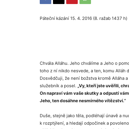
Páteční kázání 15. 4. 2016 (8. r
Chvála Alláhu. Jeho chválíme a Jeho o pom
toho z ní nikdo nesvede, a ten, komu Alláh 
Dosvědčuji, že není božstva kromě Alláha 
služebník a posel.
„Vy, kteří jste uvěřili, c
On napraví vám vaše skutky a odpustí vám 
Jeho, ten dosáhne nesmírného vítězství.“
Duše, stejně jako těla, podléhají únavě a n
k rozptýlení, a hledají odpočinek a povolen