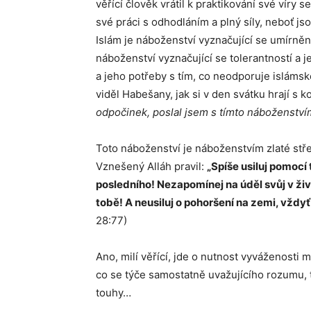
věřící člověk vrátil k praktikování své víry
své práci s odhodláním a plný síly, neboť j
Islám je náboženství vyznačující se umírněno
náboženství vyznačující se tolerantností a 
a jeho potřeby s tím, co neodporuje isláms
viděl Habešany, jak si v den svátku hrají s k
odpočinek, poslal jsem s tímto náboženstvím
Toto náboženství je náboženstvím zlaté stře
Vznešený Alláh pravil:
„Spíše usiluj pomocí 
posledního! Nezapomínej na úděl svůj v živ
tobě! A neusiluj o pohoršení na zemi, vždyť
28:77)
Ano, milí věřící, jde o nutnost vyváženosti 
co se týče samostatně uvažujícího rozumu, t
touhy…