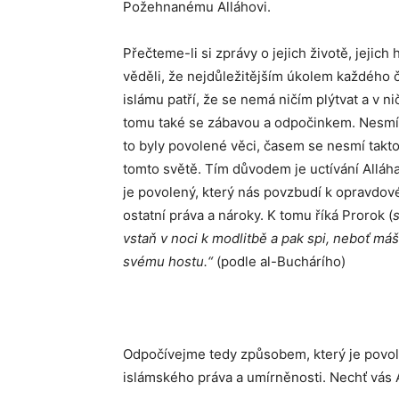
Požehnanému Alláhovi.
Přečteme-li si zprávy o jejich životě, jejich
věděli, že nejdůležitějším úkolem každého č
islámu patří, že se nemá ničím plýtvat a v ni
tomu také se zábavou a odpočinkem. Nesmím
to byly povolené věci, časem se nesmí takto
tomto světě. Tím důvodem je uctívání Alláh
je povolený, který nás povzbudí k opravdové
ostatní práva a nároky. K tomu říká Prorok (
s
vstaň v noci k modlitbě a pak spi, neboť má
svému hostu.“
(podle al-Buchárího)
Odpočívejme tedy způsobem, který je povo
islámského práva a umírněnosti. Nechť vás A