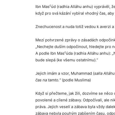
c
Ibn Mas
úd (radhia Alláhu anhu) vyprávěl, ž
když pro svá kázání vybíral vhodný čas, aby
Znechucenost a nuda totiž vedou k averzi a
Mezi potvrzené zprávy o zásadách odpočink
„Nechejte duším odpočinout, hledejte pro ně
c
A podle Ibn Mas
úda (radhia Alláhu anhu):
bude slepá (ke všemu ostatnímu).“
Jejich imám a vzor, Muhammad (
salla Alláhu
čas na tamto.“
(podle Muslima)
Když si přečteme, jak žili, dozvíme se něco 
povolené a cílené zábavy. Odpočívali, ale n
práva. Jejich veselí a zábava byla vždy dal
zábava nebyla pouhým zabíjením času, odpo