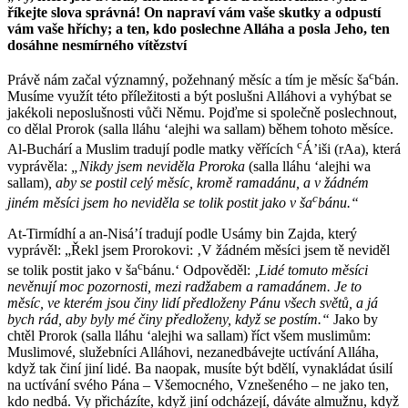
říkejte slova správná! On napraví vám vaše skutky a odpustí
vám vaše hříchy; a ten, kdo poslechne Alláha a posla Jeho, ten
dosáhne nesmírného vítězství
c
Právě nám začal významný, požehnaný měsíc a tím je měsíc ša
bán.
Musíme využít této příležitosti a být poslušni Alláhovi a vyhýbat se
jakékoli neposlušnosti vůči Němu. Pojďme si společně poslechnout,
co dělal Prorok (salla lláhu ʻalejhi wa sallam) během tohoto měsíce.
c
Al-Buchárí a Muslim tradují podle matky věřících
Á’iši (rAa), která
vyprávěla:
„Nikdy jsem neviděla Proroka
(salla lláhu ʻalejhi wa
sallam)
, aby se postil celý měsíc, kromě ramadánu, a v žádném
c
jiném měsíci jsem ho neviděla se tolik postit jako v ša
bánu.“
At-Tirmídhí a an-Nisá’í tradují podle Usámy bin Zajda, který
vyprávěl: „Řekl jsem Prorokovi: ‚V žádném měsíci jsem tě neviděl
c
se tolik postit jako v ša
bánu.‘ Odpověděl:
‚Lidé tomuto měsíci
nevěnují moc pozornosti, mezi radžabem a ramadánem. Je to
měsíc, ve kterém jsou činy lidí předloženy Pánu všech světů, a já
bych rád, aby byly mé činy předloženy, když se postím.“
Jako by
chtěl Prorok (salla lláhu ʻalejhi wa sallam) říct všem muslimům:
Muslimové, služebníci Alláhovi, nezanedbávejte uctívání Alláha,
když tak činí jiní lidé. Ba naopak, musíte být bdělí, vynakládat úsilí
na uctívání svého Pána – Všemocného, Vznešeného – ne jako ten,
kdo nedbá. Vy přicházíte, když jiní odcházejí, dáváte almužnu, když