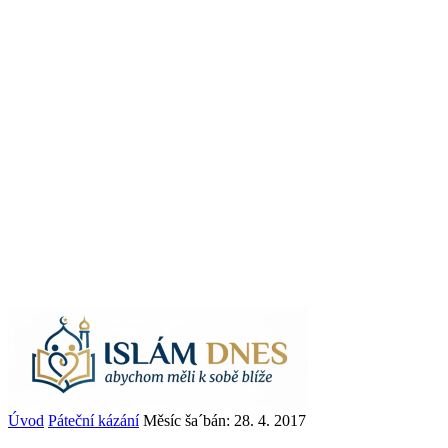
Úvod
Páteční kázání
Měsíc ša´bán: 28. 4. 2017