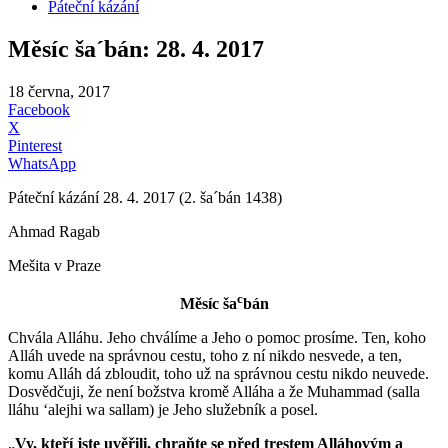
Páteční kázání
Měsíc ša´bán: 28. 4. 2017
18 června, 2017
Facebook
X
Pinterest
WhatsApp
Páteční kázání 28. 4. 2017 (2. ša´bán 1438)
Ahmad Ragab
Mešita v Praze
c
Měsíc ša
bán
Chvála Alláhu. Jeho chválíme a Jeho o pomoc prosíme. Ten, koho
Alláh uvede na správnou cestu, toho z ní nikdo nesvede, a ten,
komu Alláh dá zbloudit, toho už na správnou cestu nikdo neuvede.
Dosvědčuji, že není božstva kromě Alláha a že Muhammad (salla
lláhu ʻalejhi wa sallam) je Jeho služebník a posel.
„
Vy, kteří jste uvěřili, chraňte se před trestem Alláhovým a