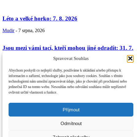
Léto a velké horko: 7. 8. 2026
Mudir
-
7 srpna, 2026
Jsou mezi vámi tací, kteří mohou jiné odradit: 31. 7.
2026
Spravovat Souhlas
Mudir
-
31 července, 2026
Abychom poskytli co nejlepší služby, používáme k ukládání a/nebo přístupu k
informacím o zařízení, technologie jako jsou soubory cookies. Souhlas s těmito
technologiemi nám umožní zpracovávat údaje, jako je chování při procházení nebo
Umění jednat s lidmi II. – přiznání chyby – morálka
jedinečná ID na tomto webu. Nesouhlas nebo odvolání souhlasu může nepříznivě
věřícího a...
ovlivnit určité vlastnosti a funkce.
Mudir
-
24 července, 2026
Příjmout
O NÁS
Provozovatel webu Islámská nadace v Praze. Blatská 1491 198 00
Odmítnout
Praha 9 - Kyje
Kontaktujte nás:
info@islam.cz
NÁSLEDUJ NÁS