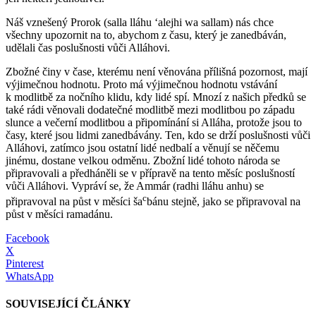
Náš vznešený Prorok (salla lláhu ʻalejhi wa sallam) nás chce
všechny upozornit na to, abychom z času, který je zanedbáván,
udělali čas poslušnosti vůči Alláhovi.
Zbožné činy v čase, kterému není věnována přílišná pozornost, mají
výjimečnou hodnotu. Proto má výjimečnou hodnotu vstávání
k modlitbě za nočního klidu, kdy lidé spí. Mnozí z našich předků se
také rádi věnovali dodatečné modlitbě mezi modlitbou po západu
slunce a večerní modlitbou a připomínání si Alláha, protože jsou to
časy, které jsou lidmi zanedbávány. Ten, kdo se drží poslušnosti vůči
Alláhovi, zatímco jsou ostatní lidé nedbalí a věnují se něčemu
jinému, dostane velkou odměnu. Zbožní lidé tohoto národa se
připravovali a předháněli se v přípravě na tento měsíc poslušností
vůči Alláhovi. Vypráví se, že Ammár (radhi lláhu anhu) se
c
připravoval na půst v měsíci ša
bánu stejně, jako se připravoval na
půst v měsíci ramadánu.
Facebook
X
Pinterest
WhatsApp
SOUVISEJÍCÍ ČLÁNKY