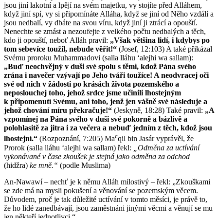
jsou jiní lakotní a lpějí na svém majetku, vy stojíte před Alláhem,
když jiní spí, vy si připomínáte Alláha, když se jiní od Něho vzdálí a
jsou nedbalí, vy dbáte na svou víru, když jiní ji ztrácí a opouští.
Nenechte se zmást a nezoufejte z velkého počtu nedbalých a těch,
kdo ji opouští, neboť Alláh pravil:
„Však většina lidí, i kdybys po
tom sebevíce toužil, nebude věřit!“
(Josef, 12:103) A také přikázal
Svému proroku Muhammadovi (salla lláhu ʻalejhi wa sallam):
„Buď neochvějný v duši své spolu s těmi, kdož Pána svého
zrána i navečer vzývají po Jeho tváři toužíce! A neodvracej oči
své od nich v žádosti po krásách života pozemského a
neposlouchej toho, jehož srdce jsme učinili lhostejným
k připomenutí Svému, ani toho, jenž jen vášně své následuje a
jehož chování míru překračuje!“
(Jeskyně, 18:28) Také pravil:
„A
vzpomínej na Pána svého v duši své pokorně a bázlivě a
polohlasitě za jitra i za večera a nebuď jedním z těch, kdož jsou
c
lhostejní.“
(Rozpoznání, 7:205) Ma
qil bin Jasár vyprávěl, že
Prorok (salla lláhu ʻalejhi wa sallam) řekl:
„Odměna za uctívání
vykonávané v čase zkoušek je stejná jako odměna za odchod
(hidžra)
ke mně.“
(podle Muslima)
An-Nawawí – nechť je k němu Alláh milostivý – řekl: „Zkouškami
se zde má na mysli pokušení a věnování se pozemským věcem.
Důvodem, proč je tak důležité uctívání v tomto měsíci, je právě to,
že ho lidé zanedbávají, jsou zaměstnáni jinými věcmi a věnují se mu
jen někteří jednotlivci.“