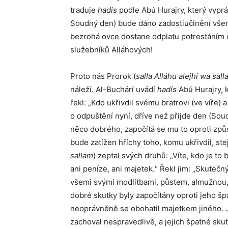
traduje
hadís
podle Abú Hurajry, který vyprá
Soudný den) bude dáno zadostiučinění všem
bezrohá ovce dostane odplatu potrestáním ov
služebníků Alláhových!
Proto nás Prorok (
salla Alláhu alejhi wa sal
náleží. Al-Buchárí uvádí
hadís
Abú Hurajry, k
řekl: „Kdo ukřivdil svému bratrovi (ve víře)
o odpuštění nyní, dříve než přijde den (So
něco dobrého, započítá se mu to oproti způ
bude zatížen hříchy toho, komu ukřivdil, st
sallam
) zeptal svých druhů: „Víte, kdo je t
ani peníze, ani majetek.“ Řekl jim: „Skutečn
všemi svými modlitbami, půstem, almužnou, a
dobré skutky byly započítány oproti jeho š
neoprávněně se obohatil majetkem jiného. 
zachoval nespravedlivě, a jejich špatné sku