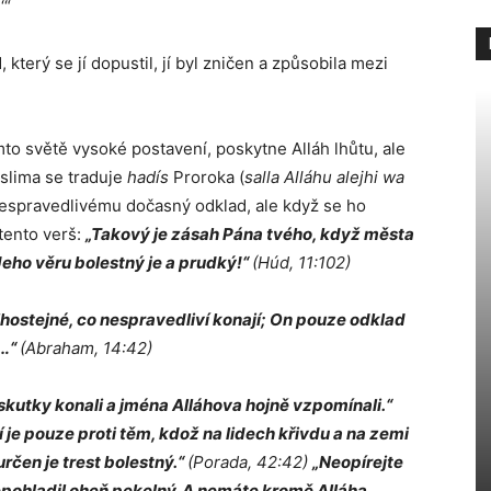
‘“
který se jí dopustil, jí byl zničen a způsobila mezi
o světě vysoké postavení, poskytne Alláh lhůtu, ale
slima se traduje
hadís
Proroka (
salla Alláhu alejhi wa
 nespravedlivému dočasný odklad, ale když se ho
tento verš:
„Takový je zásah Pána tvého, když města
Jeho věru bolestný je a prudký!“
(Húd, 11:102)
 lhostejné, co nespravedliví konají; On pouze odklad
y…“
(Abraham, 14:42)
skutky konali a jména Alláhova hojně vzpomínali.“
je pouze proti těm, kdož na lidech křivdu a na zemi
rčen je trest bolestný.“
(Porada, 42:42)
„Neopírejte
nepohladil oheň pekelný. A nemáte kromě Alláha