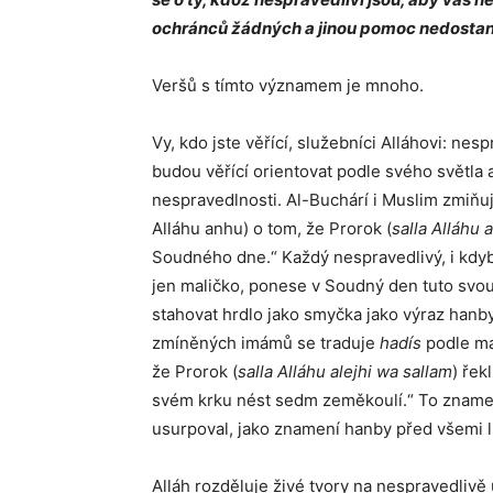
ochránců žádných a jinou pomoc nedostan
Veršů s tímto významem je mnoho.
Vy, kdo jste věřící, služebníci Alláhovi: n
budou věřící orientovat podle svého světla 
nespravedlnosti. Al-Buchárí i Muslim zmiňuj
Alláhu anhu) o tom, že Prorok (
salla Alláhu 
Soudného dne.“ Každý nespravedlivý, i kdyb
jen maličko, ponese v Soudný den tuto svo
stahovat hrdlo jako smyčka jako výraz hanb
zmíněných imámů se traduje
hadís
podle ma
že Prorok (
salla Alláhu alejhi wa sallam
) řek
svém krku nést sedm zeměkoulí.“ To znamen
usurpoval, jako znamení hanby před všemi l
Alláh rozděluje živé tvory na nespravedlivě