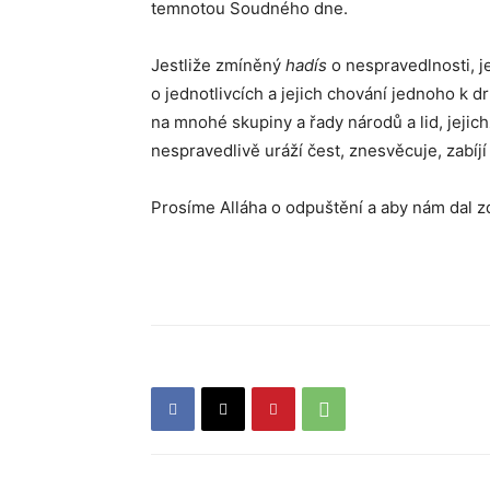
temnotou Soudného dne.
Jestliže zmíněný
hadís
o nespravedlnosti, j
o jednotlivcích a jejich chování jednoho k
na mnohé skupiny a řady národů a lid, jejich
nespravedlivě uráží čest, znesvěcuje, zabíjí 
Prosíme Alláha o odpuštění a aby nám dal zd