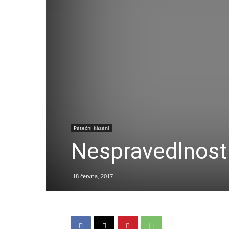
Páteční kázání
Nespravedlnost:
18 června, 2017