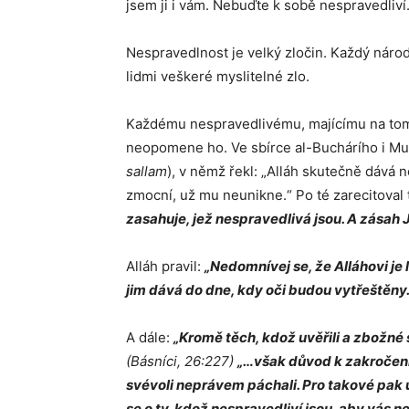
jsem ji i vám. Nebuďte k sobě nespravedliví.
Nespravedlnost je velký zločin. Každý národ, 
lidmi veškeré myslitelné zlo.
Každému nespravedlivému, majícímu na tomt
neopomene ho. Ve sbírce al-Buchárího i Mu
sallam
), v němž řekl: „Alláh skutečně dává
zmocní, už mu neunikne.“ Po té zarecitoval 
zasahuje, jež nespravedlivá jsou. A zásah 
Alláh pravil:
„Nedomnívej se, že Alláhovi je
jim dává do dne, kdy oči budou vytřeštěn
A dále:
„Kromě těch, kdož uvěřili a zbožné 
(Básníci, 26:227)
„…však důvod k zakročení 
svévoli neprávem páchali. Pro takové pak u
se o ty, kdož nespravedliví jsou, aby vás 