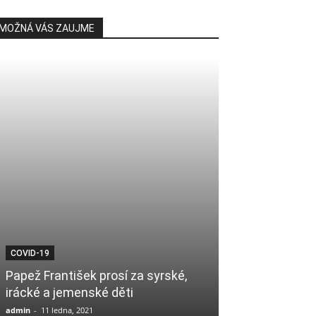
MOŽNÁ VÁS ZAUJME
COVID-19
PÁTEČNÍ KÁZÁNÍ
Papež František prosí za syrské,
Způsoby, jak d
irácké a jemenské děti
2. 2018
admin
-
11 ledna, 2021
Mudir
-
23 února, 20