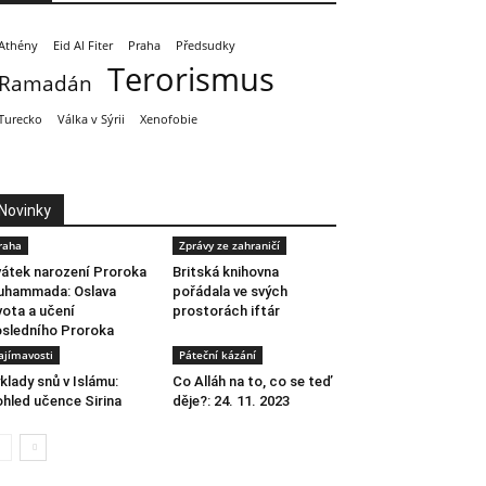
Athény
Eid Al Fiter
Praha
Předsudky
Terorismus
Ramadán
Turecko
Válka v Sýrii
Xenofobie
Novinky
raha
Zprávy ze zahraničí
átek narození Proroka
Britská knihovna
uhammada: Oslava
pořádala ve svých
vota a učení
prostorách iftár
sledního Proroka
ajímavosti
Páteční kázání
klady snů v Islámu:
Co Alláh na to, co se teď
hled učence Sirina
děje?: 24. 11. 2023