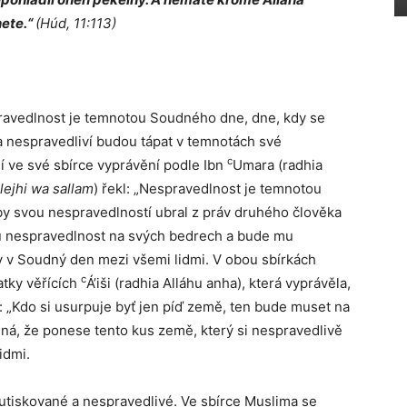
ete.“
(Húd, 11:113)
espravedlnost je temnotou Soudného dne, dne, kdy se
a nespravedliví budou tápat v temnotách své
c
í ve své sbírce vyprávění podle Ibn
Umara (radhia
alejhi wa sallam
) řekl: „Nespravedlnost je temnotou
y svou nespravedlností ubral z práv druhého člověka
u nespravedlnost na svých bedrech a bude mu
y v Soudný den mezi všemi lidmi. V obou sbírkách
c
tky věřících
Á’iši (radhia Alláhu anha), která vyprávěla,
l: „Kdo si usurpuje byť jen píď země, ten bude muset na
á, že ponese tento kus země, který si nespravedlivě
idmi.
 utiskované a nespravedlivé. Ve sbírce Muslima se