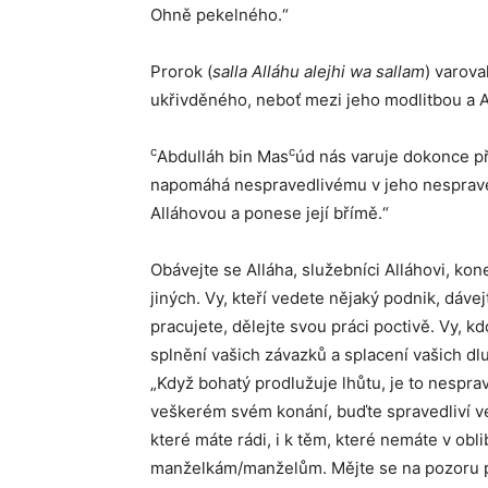
Ohně pekelného.“
Prorok (
salla Alláhu alejhi wa sallam
) varova
ukřivděného, neboť mezi jeho modlitbou a 
c
c
Abdulláh bin Mas
úd nás varuje dokonce p
napomáhá nespravedlivému v jeho nespravedl
Alláhovou a ponese její břímě.“
Obávejte se Alláha, služebníci Alláhovi, kon
jiných. Vy, kteří vedete nějaký podnik, dáv
pracujete, dělejte svou práci poctivě. Vy, k
splnění vašich závazků a splacení vašich dl
„Když bohatý prodlužuje lhůtu, je to nesprav
veškerém svém konání, buďte spravedliví ve
které máte rádi, i k těm, které nemáte v ob
manželkám/manželům. Mějte se na pozoru p