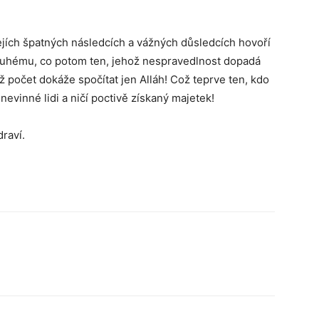
ejích špatných následcích a vážných důsledcích hovoří
 druhému, co potom ten, jehož nespravedlnost dopadá
ž počet dokáže spočítat jen Alláh! Což teprve ten, kdo
nevinné lidi a ničí poctivě získaný majetek!
raví.