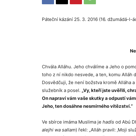
Páteční kázání 25. 3. 2016 (16. džumá
Ne
Chvála Alláhu. Jeho chválíme a Jeho o pom
toho z ní nikdo nesvede, a ten, komu Alláh 
Dosvědčuji, že není božstva kromě Alláha 
služebník a posel.
„Vy, kteří jste uvěřili, c
On napraví vám vaše skutky a odpustí vám 
Jeho, ten dosáhne nesmírného vítězství.“
Ve sbírce imáma Muslima je
hadís
od Abú Dha
alejhi wa sallam
) řekl: „Alláh pravil: ‚Moji 