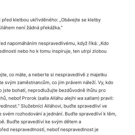
l před kletbou ukřivděného: „Obávejte se kletby
Alláhem není žádná překážka.“
řed napomáháním nespravedlivému, když říká: „Kdo
nosti nebo ho k tomu inspiruje, ten utrpí zlobou
ejte, co máte, a neberte si nespravedlivě z majetku
ejte svým zaměstnancům, co jim právem náleží. Vy, kdo
do jste bohatí, neprodlužujte bezdůvodně lhůtu pro
uhů, neboť Prorok (
salla Alláhu alejhi wa sallam
) pravil:
edlnost.“ Služebníci Alláhovi, buďte spravedliví ve
 svém rozhodování a jednání. Buďte spravedliví k těm,
libě. Buďte spravedliví ke svým dětem a
řed nespravedlností, neboť nespravedlnost je