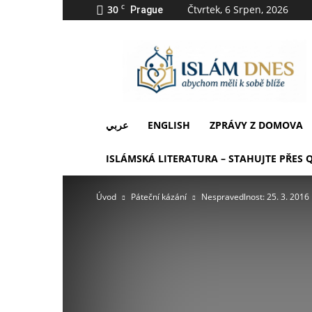
30
C
Čtvrtek, 6 Srpen, 2026
Prague
IslámDnes
عربي
ENGLISH
ZPRÁVY Z DOMOVA
ISLÁMSKÁ LITERATURA – STAHUJTE PŘES 
Úvod
Páteční kázání
Nespravedlnost: 25. 3. 2016