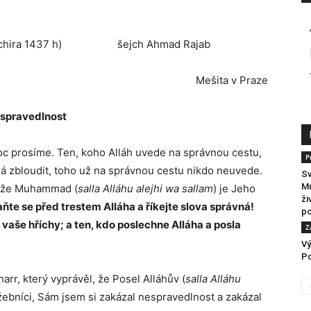
dá-l-áchira 1437 h) šejch Ahmad Rajab
Mešita v Praze
spravedlnost
oc prosíme. Ten, koho Alláh uvede na správnou cestu,
P
dá zbloudit, toho už na správnou cestu nikdo neuvede.
Sv
M
a že Muhammad (
salla Alláhu alejhi wa sallam
) je Jeho
ži
hraňte se před trestem Alláha a říkejte slova správná!
po
vaše hříchy; a ten, kdo poslechne Alláha a posla
Z
Vý
Po
rr, který vyprávěl, že Posel Alláhův (
salla Alláhu
služebníci, Sám jsem si zakázal nespravedlnost a zakázal