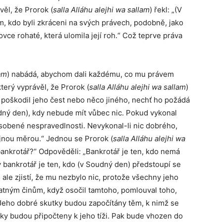
věl, že Prorok (
salla Alláhu alejhi wa sallam
) řekl: „(V
, kdo byli zkráceni na svých právech, podobně, jako
ce rohaté, která ulomila její roh.“ Což teprve práva
lam
) nabádá, abychom dali každému, co mu právem
terý vyprávěl, že Prorok (
salla Alláhu alejhi wa sallam
)
 a poškodil jeho čest nebo něco jiného, nechť ho požádá
udný den), kdy nebude mít vůbec nic. Pokud vykonal
sobené nespravedlnosti. Nevykonal-li nic dobrého,
ejnou měrou.“ Jednou se Prorok (
salla Alláhu alejhi wa
o bankrotář?“ Odpověděli: „Bankrotář je ten, kdo nemá
ý bankrotář je ten, kdo (v Soudný den) předstoupí se
le zjistí, že mu nezbylo nic, protože všechny jeho
patným činům, když osočil tamtoho, pomlouval toho,
Jeho dobré skutky budou započítány těm, k nimž se
tky budou připočteny k jeho tíži. Pak bude vhozen do