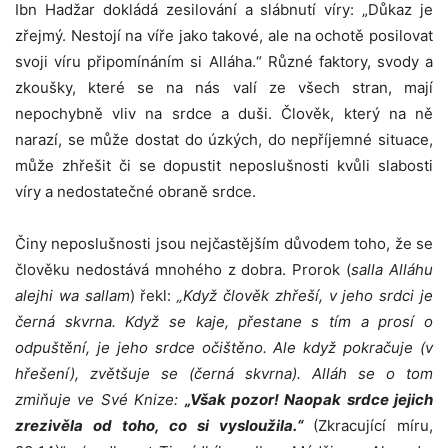
Ibn Hadžar dokládá zesilování a slábnutí víry: „Důkaz je
zřejmý. Nestojí na víře jako takové, ale na ochotě posilovat
svoji víru připomínáním si Alláha.“ Různé faktory, svody a
zkoušky, které se na nás valí ze všech stran, mají
nepochybně vliv na srdce a duši. Člověk, který na ně
narazí, se může dostat do úzkých, do nepříjemné situace,
může zhřešit či se dopustit neposlušnosti kvůli slabosti
víry a nedostatečné obraně srdce.
Činy neposlušnosti jsou nejčastějším důvodem toho, že se
člověku nedostává mnohého z dobra. Prorok (
salla Alláhu
alejhi wa sallam
) řekl:
„Když člověk zhřeší, v jeho srdci je
černá skvrna. Když se kaje, přestane s tím a prosí o
odpuštění, je jeho srdce očištěno. Ale když pokračuje (v
hřešení), zvětšuje se (černá skvrna). Alláh se o tom
zmiňuje ve Své Knize:
„Však pozor! Naopak srdce jejich
zrezivěla od toho, co si vysloužila.“
(Zkracující míru,