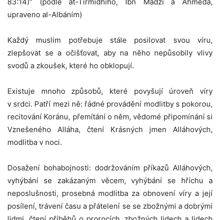
83:14)“ (podle at-Tirmídhího, Ibn Mádži a Ahmeda,
upraveno al-Albáním)
Každý muslim potřebuje stále posilovat svou víru,
zlepšovat se a očišťovat, aby na něho nepůsobily vlivy
svodů a zkoušek, které ho obklopují.
Existuje mnoho způsobů, které povyšují úroveň víry
v srdci. Patří mezi ně: řádné provádění modlitby s pokorou,
recitování Koránu, přemítání o něm, vědomé připomínání si
Vznešeného Alláha, čtení Krásných jmen Alláhových,
modlitba v noci.
Dosažení bohabojnosti: dodržováním příkazů Alláhových,
vyhýbání se zakázaným věcem, vyhýbání se hříchu a
neposlušnosti, prosebná modlitba za obnovení víry a její
posílení, trávení času a přátelení se se zbožnými a dobrými
lidmi, čtení příběhů o prorocích, zbožných lidech a lidech