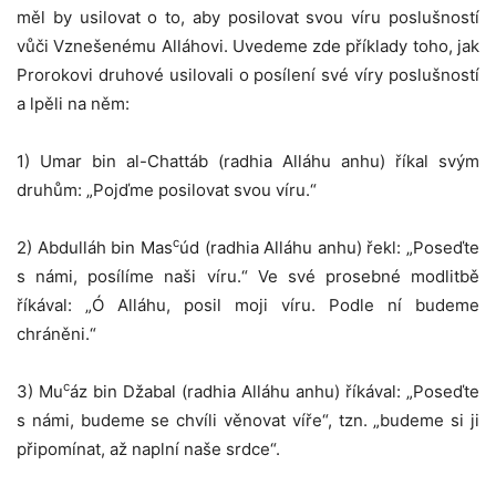
měl by usilovat o to, aby posilovat svou víru poslušností
vůči Vznešenému Alláhovi. Uvedeme zde příklady toho, jak
Prorokovi druhové usilovali o posílení své víry poslušností
a lpěli na něm:
1) Umar bin al-Chattáb (radhia Alláhu anhu) říkal svým
druhům: „Pojďme posilovat svou víru.“
c
2) Abdulláh bin Mas
úd (radhia Alláhu anhu) řekl: „Poseďte
s námi, posílíme naši víru.“ Ve své prosebné modlitbě
říkával: „Ó Alláhu, posil moji víru. Podle ní budeme
chráněni.“
c
3) Mu
áz bin Džabal (radhia Alláhu anhu) říkával: „Poseďte
s námi, budeme se chvíli věnovat víře“, tzn. „budeme si ji
připomínat, až naplní naše srdce“.