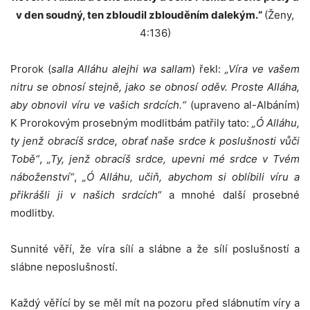
v den soudný, ten zbloudil zblouděním dalekým.“
(Ženy,
4:136)
Prorok (
salla Alláhu alejhi wa sallam
) řekl:
„Víra ve vašem
nitru se obnosí stejně, jako se obnosí oděv. Proste Alláha,
aby obnovil víru ve vašich srdcích.“
(upraveno al-Albáním)
K Prorokovým prosebným modlitbám patřily tato:
„Ó Alláhu,
ty jenž obracíš srdce, obrať naše srdce k poslušnosti vůči
Tobě“
,
„Ty, jenž obracíš srdce, upevni mé srdce v Tvém
náboženství“
,
„Ó Alláhu, učiň, abychom si oblíbili víru a
přikrášli ji v našich srdcích“
a mnohé další prosebné
modlitby.
Sunnité věří, že víra sílí a slábne a že sílí poslušností a
slábne neposlušností.
Každý věřící by se měl mít na pozoru před slábnutím víry a