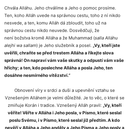
Chvála Alláhu. Jeho chválíme a Jeho o pomoc prosíme.
Ten, koho Alláh uvede na správnou cestu, toho z ní nikdo
nesvede, a ten, komu Alláh dá zbloudit, toho už na
správnou cestu nikdo neuvede. Dosvědčuji, že
není božstva kromě Alláha a že Muhammad (
salla Alláhu
alejhi wa sallam
) je Jeho služebník a posel.
„Vy, kteří jste
uvěřili, chraňte se před trestem Alláha a říkejte slova
správná! On napraví vám vaše skutky a odpustí vám vaše
hříchy; a ten, kdo poslechne Alláha a posla Jeho, ten
dosáhne nesmírného vítězství.“
Obnovení víry v srdci a duši a upevnění vztahu se
Vznešeným Alláhem je velmi důležité. Je to věc, o které se
zmiňuje Korán i tradice. Vznešený Alláh pravil:
„Vy, kteří
věříte! Věřte v Alláha i Jeho posla, v Písmo, které seslal
poslu Svému, i v Písmo, které seslal již předtím. A kdo
nevěří v Alláha a Jeho anděly a Jeho Písma a Jeho posly a