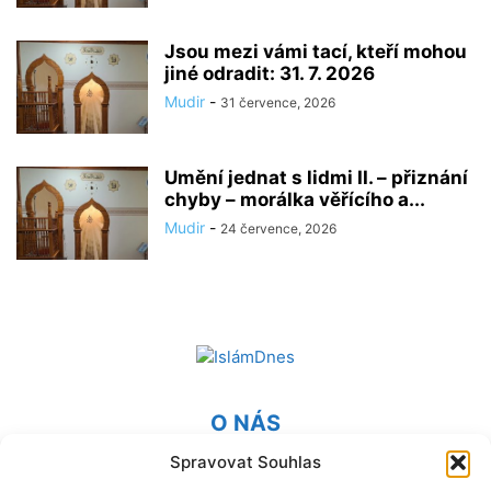
Jsou mezi vámi tací, kteří mohou
jiné odradit: 31. 7. 2026
Mudir
-
31 července, 2026
Umění jednat s lidmi II. – přiznání
chyby – morálka věřícího a...
Mudir
-
24 července, 2026
O NÁS
Spravovat Souhlas
Provozovatel webu Islámská nadace v Praze. Blatská 1491