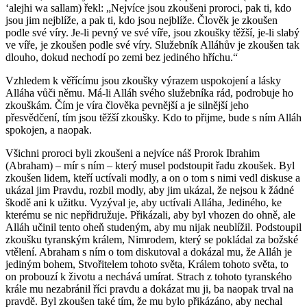
ʻalejhi wa sallam) řekl: „Nejvíce jsou zkoušeni proroci, pak ti, kdo
jsou jim nejblíže, a pak ti, kdo jsou nejblíže. Člověk je zkoušen
podle své víry. Je-li pevný ve své víře, jsou zkoušky těžší, je-li slabý
ve víře, je zkoušen podle své víry. Služebník Alláhův je zkoušen tak
dlouho, dokud nechodí po zemi bez jediného hříchu.“
Vzhledem k věřícímu jsou zkoušky výrazem uspokojení a lásky
Alláha vůči němu. Má-li Alláh svého služebníka rád, podrobuje ho
zkouškám. Čím je víra člověka pevnější a je silnější jeho
přesvědčení, tím jsou těžší zkoušky. Kdo to přijme, bude s ním Alláh
spokojen, a naopak.
Všichni proroci byli zkoušeni a nejvíce náš Prorok Ibrahim
(Abraham) – mír s ním – který musel podstoupit řadu zkoušek. Byl
zkoušen lidem, kteří uctívali modly, a on o tom s nimi vedl diskuse a
ukázal jim Pravdu, rozbil modly, aby jim ukázal, že nejsou k žádné
škodě ani k užitku. Vyzýval je, aby uctívali Alláha, Jediného, ke
kterému se nic nepřidružuje. Přikázali, aby byl vhozen do ohně, ale
Alláh učinil tento oheň studeným, aby mu nijak neublížil. Podstoupil
zkoušku tyranským králem, Nimrodem, který se pokládal za božské
vtělení. Abraham s ním o tom diskutoval a dokázal mu, že Alláh je
jediným bohem, Stvořitelem tohoto světa, Králem tohoto světa, to
on probouzí k životu a nechává umírat. Strach z tohoto tyranského
krále mu nezabránil říci pravdu a dokázat mu ji, ba naopak trval na
pravdě. Byl zkoušen také tím, že mu bylo přikázáno, aby nechal