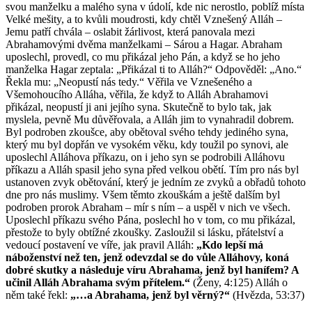
svou manželku a malého syna v údolí, kde nic nerostlo, poblíž místa
Velké mešity, a to kvůli moudrosti, kdy chtěl Vznešený Alláh –
Jemu patří chvála – oslabit žárlivost, která panovala mezi
Abrahamovými dvěma manželkami – Sárou a Hagar. Abraham
uposlechl, provedl, co mu přikázal jeho Pán, a když se ho jeho
manželka Hagar zeptala: „Přikázal ti to Alláh?“ Odpověděl: „Ano.“
Řekla mu: „Neopustí nás tedy.“ Věřila ve Vznešeného a
Všemohoucího Alláha, věřila, že když to Alláh Abrahamovi
přikázal, neopustí ji ani jejího syna. Skutečně to bylo tak, jak
myslela, pevně Mu důvěřovala, a Alláh jim to vynahradil dobrem.
Byl podroben zkoušce, aby obětoval svého tehdy jediného syna,
který mu byl dopřán ve vysokém věku, kdy toužil po synovi, ale
uposlechl Alláhova příkazu, on i jeho syn se podrobili Alláhovu
příkazu a Alláh spasil jeho syna před velkou obětí. Tím pro nás byl
ustanoven zvyk obětování, který je jedním ze zvyků a obřadů tohoto
dne pro nás muslimy. Všem těmto zkouškám a ještě dalším byl
podroben prorok Abraham – mír s ním – a uspěl v nich ve všech.
Uposlechl příkazu svého Pána, poslechl ho v tom, co mu přikázal,
přestože to byly obtížné zkoušky. Zasloužil si lásku, přátelství a
vedoucí postavení ve víře, jak pravil Alláh:
„Kdo lepší má
náboženství než ten, jenž odevzdal se do vůle Alláhovy, koná
dobré skutky a následuje víru Abrahama, jenž byl hanífem? A
učinil Alláh Abrahama svým přítelem.“
(Ženy, 4:125) Alláh o
něm také řekl:
„…a Abrahama, jenž byl věrný?“
(Hvězda, 53:37)