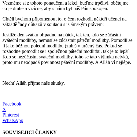
Vezměme si z tohoto ponaučení a lekci, buďme trpěliví, obětujme,
co je drahé a vzácné, aby s námi byl náš Pán spokojen.
Chtěli bychom připomenout to, o čem rozhodli někteří učenci na
základě řady důkazů v souladu s islámským právem:
Jestliže den svátku připadne na pátek, tak ten, kdo se zúčastní
sváteční modlitby, nemusí se zúčastnit páteční modlitby. Pomodlí se
ji jako běžnou polední modlitbu (zuhr) v určený čas. Pokud se
rozhodne pomodlit se i společnou páteční modlitbu, tak je to lepší.
Kdo se nezúčastní sváteční modlitby, toho se tato výjimka netýká,
proto mu neodpadá povinnost páteční modlitby. A Alláh ví nejlépe.
Nechť Alláh přijme naše skutky.
Facebook
X
Pinterest
WhatsApp
SOUVISEJÍCÍ ČLÁNKY