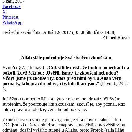
3 září, 2017
Facebook
X
Pinterest
WhatsApp
Sváteční kázání í dal-Adhá 1.9.2017 (10. dhúlhidždža 1438)
Ahmed Ragab
Alláh stále podrobuje Svá stvoření zkouškám
Vznešený Alláh pravil:
„Což si lidé myslí, že budou ponecháni na
pokoji, když řeknou: ‚Uvěřili jsme,‘ že zkoušeni nebudou?
Vždyť jsme již zkoušeli ty, kdož před nimi byli, a Alláh věru
pozná ty, kdo pravdu mluví, i ty, kdo lháři jsou.“
(Pavouk, 29:2-
3)
Je běžnou normou Alláha a výrazem jeho moudrosti vůči Svým
stvořením, že podrobuje lidi zkouškám, zkouší je, aby poznal, kdo
mluví pravdu a kdo lže, věřícího od pokrytce.
Zkouší člověka v míře jeho víry, čím je víra člověka silnější, tím
těžší jsou zkoušky, dokud se nenapraví a neočistí, aby zvětšil svou
odměnu, dosáhl vyššího stupně u Alláha, proto Prorok (salla lláhu