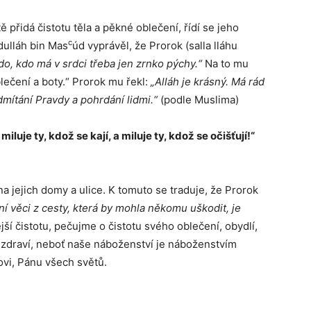
tě přidá čistotu těla a pěkné oblečení, řídí se jeho
c
dulláh bin Mas
úd vyprávěl, že Prorok (salla lláhu
do, kdo má v srdci třeba jen zrnko pýchy.“
Na to mu
lečení a boty.“ Prorok mu řekl:
„Alláh je krásný. Má rád
ítání Pravdy a pohrdání lidmi.“
(podle Muslima)
miluje ty, kdož se kají, a miluje ty, kdož se očišťují!“
na jejich domy a ulice. K tomuto se traduje, že Prorok
í věci z cesty, která by mohla někomu uškodit, je
jší čistotu, pečujme o čistotu svého oblečení, obydlí,
é zdraví, neboť naše náboženství je náboženstvím
hovi, Pánu všech světů.