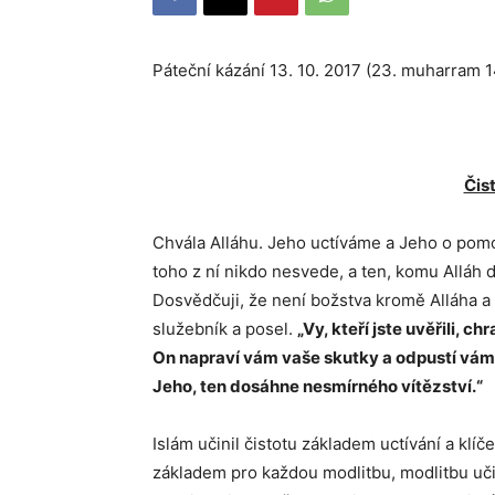
Páteční kázání 13. 10. 2017 (2
Čist
Chvála Alláhu. Jeho uctíváme a Jeho o pom
toho z ní nikdo nesvede, a ten, komu Alláh 
Dosvědčuji, že není božstva kromě Alláha a 
služebník a posel.
„Vy, kteří jste uvěřili, c
On napraví vám vaše skutky a odpustí vám 
Jeho, ten dosáhne nesmírného vítězství.“
Islám učinil čistotu základem uctívání a klí
základem pro každou modlitbu, modlitbu uči