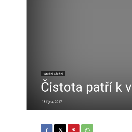
Páteční kázání
Čistota patří k 
13 října, 2017