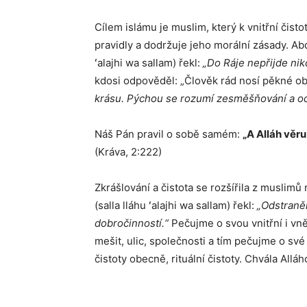
Cílem islámu je muslim, který k vnitřní čisto
pravidly a dodržuje jeho morální zásady. Ab
ʻalajhi wa sallam) řekl:
„Do Ráje nepřijde nik
kdosi odpověděl: „Člověk rád nosí pěkné ob
krásu. Pýchou se rozumí zesměšňování a odm
Náš Pán pravil o sobě samém:
„A Alláh věru 
(Kráva, 2:222)
Zkrášlování a čistota se rozšířila z muslimů 
(salla lláhu ʻalajhi wa sallam) řekl:
„Odstraněn
dobročinností.“
Pečujme o svou vnitřní i vně
mešit, ulic, společnosti a tím pečujme o sv
čistoty obecně, rituální čistoty. Chvála Allá