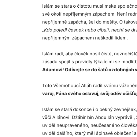
Islám se stará o čistotu muslimské společn
své okolí nepříjemným zápachem. Není radno
nepříjemně zapáchá, šel do mešity. O takovém
„Kdo pojedl česnek nebo cibuli, nechť se dr
nepříjemným zápachem neškodil lidem.
Islám radí, aby člověk nosil čisté, neznečišt
zásadu spojil s pravidly týkajícími se modli
Adamovi! Odívejte se do šatů ozdobných 
Toto Všemohoucí Alláh radil svému váženém
varuj, Pána svého oslavuj, svůj oděv očišťu
Islám se stará dokonce i o pěkný zevnějšek
vůči Alláhovi. Džábir bin Abdulláh vyprávěl, ž
uviděl neupraveného, neučesaného člověka
uviděl dalšího, který měl špinavé oblečení a