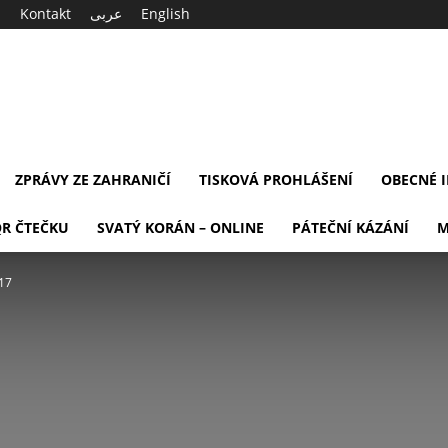
Kontakt
عربى
English
ZPRÁVY ZE ZAHRANIČÍ
TISKOVÁ PROHLÁŠENÍ
OBECNÉ 
QR ČTEČKU
SVATÝ KORÁN – ONLINE
PÁTEČNÍ KÁZÁNÍ
M
017