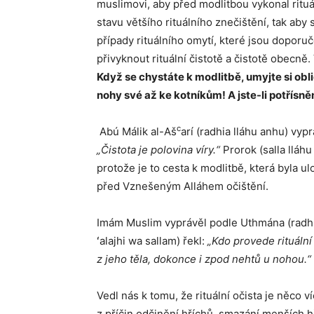
muslimovi, aby před modlitbou vykonal rituál
stavu většího rituálního znečištění, tak aby
případy rituálního omytí, které jsou dopor
přivyknout rituální čistotě a čistotě obecn
Když se chystáte k modlitbě, umyjte si oblič
nohy své až ke kotníkům! A jste-li potřísněn
c
Abú Málik al-Aš
arí (radhia lláhu anhu) vypr
„Čistota je polovina víry.“
Prorok (salla lláhu
protože je to cesta k modlitbě, která byla 
před Vznešeným Alláhem očištění.
Imám Muslim vyprávěl podle Uthmána (radhia 
ʻalajhi wa sallam) řekl:
„Kdo provede rituální
z jeho těla, dokonce i zpod nehtů u nohou.“
Vedl nás k tomu, že rituální očista je něco v
z příčin odčinění hříchů, smazání menších h