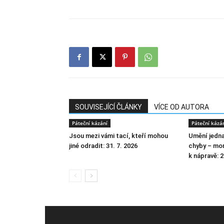
SOUVISEJÍCÍ ČLÁNKY
VÍCE OD AUTORA
Páteční kázání
Páteční kázá
Jsou mezi vámi tací, kteří mohou
Umění jednat
jiné odradit: 31. 7. 2026
chyby – mor
k nápravě: 2