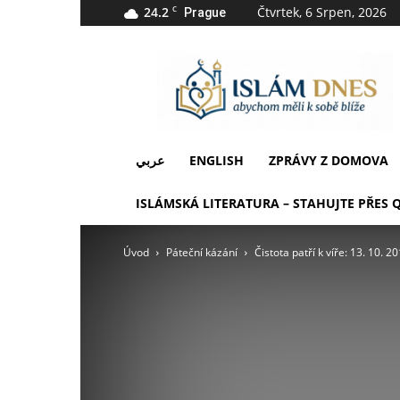
24.2
C
Čtvrtek, 6 Srpen, 2026
Prague
IslámDnes
عربي
ENGLISH
ZPRÁVY Z DOMOVA
ISLÁMSKÁ LITERATURA – STAHUJTE PŘES 
Úvod
Páteční kázání
Čistota patří k víře: 13. 10. 2