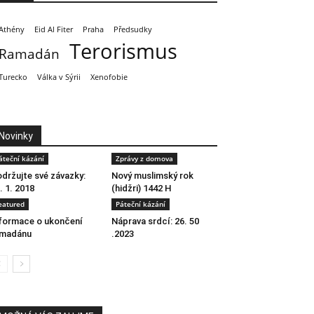
Athény
Eid Al Fiter
Praha
Předsudky
Terorismus
Ramadán
Turecko
Válka v Sýrii
Xenofobie
Novinky
áteční kázání
Zprávy z domova
držujte své závazky:
Nový muslimský rok
. 1. 2018
(hidžri) 1442 H
eatured
Páteční kázání
formace o ukončení
Náprava srdcí: 26. 50
amadánu
.2023