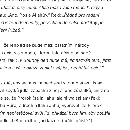
ukázat, díky čemu Alláh maže vaše menší hříchy a
u: „Ano, Posle Alláhův.“ Řekl:
„Řádné provedení
té chození do mešity, posečkání do další modlitby po
ení (ribát).“
sil, že jeho lid se bude mezi ostatními národy
h očisty a stopou, kterou tato očista po sobě
lam) řekl:
„V Soudný den bude můj lid nazván těmi, jimž
 a kdo z vás dokáže zesílit svůj jas, nechť tak učiní.“
istotě, aby se muslim nacházel v tomto stavu. Islám
il zbytků jídla, zápachu z něj a jeho zůstatků, čímž se
se, že Prorok (salla lláhu ʻalajhi wa sallam) řekl:
bú Hurajra (radhia lláhu anhu) vyprávěl, že Prorok
ím nepřetěžoval svůj lid, přikázal bych jim, aby použili
odle al-Buchárího: „při každé rituální očistě“.)