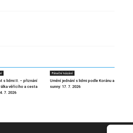
ní
Páteční kázání
 s lidmi II. – přiznání
Umění jednání s lidmi podle Koránu a
álka věřícího a cesta
sunny: 17. 7. 2026
4. 7. 2026