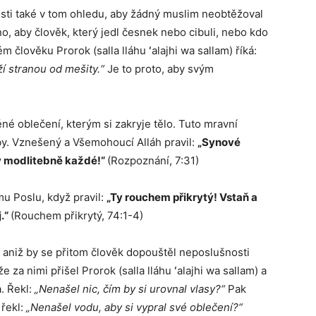
osti také v tom ohledu, aby žádný muslim neobtěžoval
, aby člověk, který jedl česnek nebo cibuli, nebo kdo
 člověku Prorok (salla lláhu ʻalajhi wa sallam) říká:
ží stranou od mešity.“
Je to proto, aby svým
ěné oblečení, kterým si zakryje tělo. Tuto mravní
tby. Vznešený a Všemohoucí Alláh pravil:
„Synové
v modlitebně každé!“
(Rozpoznání, 7:31)
u Poslu, když pravil:
„Ty rouchem přikrytý! Vstaň a
j.“
(Rouchem přikrytý, 74:1-4)
, aniž by se přitom člověk dopouštěl neposlušnosti
e za nimi přišel Prorok (salla lláhu ʻalajhi wa sallam) a
. Řekl:
„Nenašel nic, čím by si urovnal vlasy?“
Pak
 řekl:
„Nenašel vodu, aby si vypral své oblečení?“