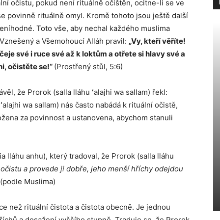
ní očistu, pokud není rituálně očištěn, ocitne-li se ve
 se povinně rituálně omyl. Kromě tohoto jsou ještě další
učeníhodné. Toto vše, aby nechal každého muslima
ě. Vznešený a Všemohoucí Alláh pravil:
„Vy, kteří věříte!
eje své i ruce své až k loktům a otřete si hlavy své a
i, očistěte se!“
(Prostřený stůl, 5:6)
ávěl, že Prorok (salla lláhu ʻalajhi wa sallam) řekl:
 ʻalajhi wa sallam) nás často nabádá k rituální očistě,
uložena za povinnost a ustanovena, abychom stanuli
lláhu anhu), který tradoval, že Prorok (salla lláhu
 očistu a provede ji dobře, jeho menší hříchy odejdou
(podle Muslima)
íce než rituální čistota a čistota obecně. Je jednou
říchů a dosažení vyššího stupně. Traduje se, že Prorok