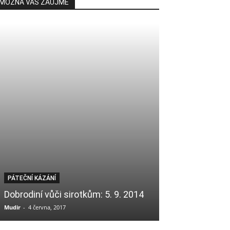
MOŽNÁ VÁS ZAUJME
PÁTEČNÍ KÁZÁNÍ
PÁTEČNÍ KÁZÁNÍ
Dobrodiní vůči sirotkům: 5. 9. 2014
Výchova dětí: 
Mudir
-
4 června, 2017
Mudir
-
4 června, 201