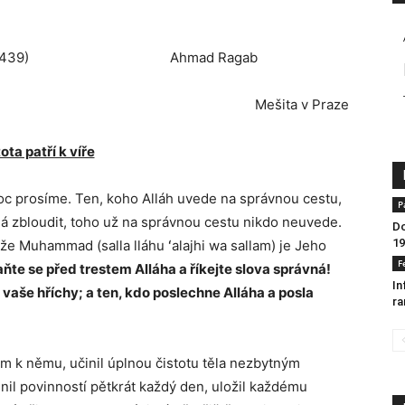
3. muharram 1439) Ahmad Ragab
Mešita v Praze
ota patří k víře
oc prosíme. Ten, koho Alláh uvede na správnou cestu,
P
dá zbloudit, toho už na správnou cestu nikdo neuvede.
Do
19
že Muhammad (salla lláhu ʻalajhi wa sallam) je Jeho
F
hraňte se před trestem Alláha a říkejte slova správná!
In
vaše hříchy; a ten, kdo poslechne Alláha a posla
r
čem k němu, učinil úplnou čistotu těla nezbytným
nil povinností pětkrát každý den, uložil každému