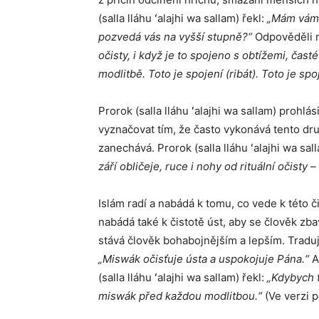
(salla lláhu ʻalajhi wa sallam) řekl:
„Mám vám 
pozvedá vás na vyšší stupně?“
Odpověděli m
očisty, i když je to spojeno s obtížemi, čas
modlitbě. Toto je spojení (ribát). Toto je spoj
Prorok (salla lláhu ʻalajhi wa sallam) prohlá
vyznačovat tím, že často vykonává tento dru
zanechává. Prorok (salla lláhu ʻalajhi wa sal
září obličeje, ruce i nohy od rituální očisty –
Islám radí a nabádá k tomu, co vede k této č
nabádá také k čistotě úst, aby se člověk zbav
stává člověk bohabojnějším a lepším. Traduje 
„Miswák očisťuje ústa a uspokojuje Pána.“
A
(salla lláhu ʻalajhi wa sallam) řekl:
„Kdybych t
miswák před každou modlitbou.“
(Ve verzi p