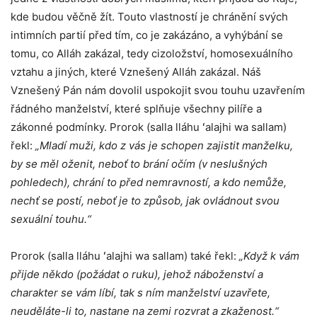
kde budou věčně žít. Touto vlastností je chránění svých
intimních partií před tím, co je zakázáno, a vyhýbání se
tomu, co Alláh zakázal, tedy cizoložství, homosexuálního
vztahu a jiných, které Vznešený Alláh zakázal. Náš
Vznešený Pán nám dovolil uspokojit svou touhu uzavřením
řádného manželství, které splňuje všechny pilíře a
zákonné podmínky. Prorok (salla lláhu ʻalajhi wa sallam)
řekl:
„Mladí muži, kdo z vás je schopen zajistit manželku,
by se měl oženit, neboť to brání očím (v neslušných
pohledech), chrání to před nemravností, a kdo nemůže,
nechť se postí, neboť je to způsob, jak ovládnout svou
sexuální touhu.“
Prorok (salla lláhu ʻalajhi wa sallam) také řekl:
„Když k vám
přijde někdo (požádat o ruku), jehož náboženství a
charakter se vám líbí, tak s ním manželství uzavřete,
neuděláte-li to, nastane na zemi rozvrat a zkaženost.“