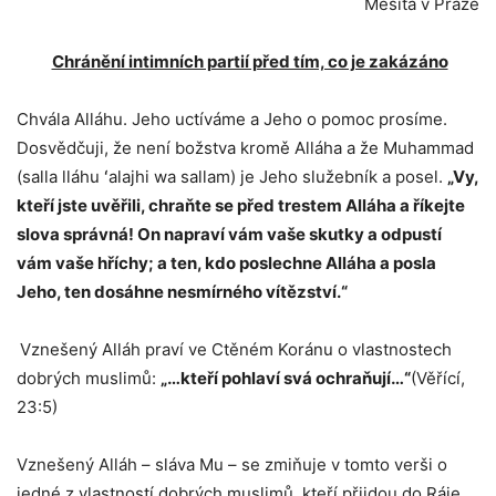
Mešita v Praze
Chránění intimních partií před tím, co je zakázáno
Chvála Alláhu. Jeho uctíváme a Jeho o pomoc prosíme.
Dosvědčuji, že není božstva kromě Alláha a že Muhammad
(salla lláhu ʻalajhi wa sallam) je Jeho služebník a posel.
„Vy,
kteří jste uvěřili, chraňte se před trestem Alláha a říkejte
slova správná! On napraví vám vaše skutky a odpustí
vám vaše hříchy; a ten, kdo poslechne Alláha a posla
Jeho, ten dosáhne nesmírného vítězství.“
Vznešený Alláh praví ve Ctěném Koránu o vlastnostech
dobrých muslimů:
„…kteří pohlaví svá ochraňují…“
(Věřící,
23:5)
Vznešený Alláh – sláva Mu – se zmiňuje v tomto verši o
jedné z vlastností dobrých muslimů, kteří přijdou do Ráje,