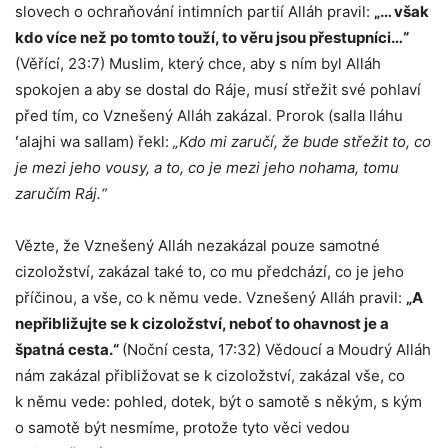
slovech o ochraňování intimních partií Alláh pravil:
„… však
kdo více než po tomto touží, to věru jsou přestupníci…“
(Věřící, 23:7) Muslim, který chce, aby s ním byl Alláh
spokojen a aby se dostal do Ráje, musí střežit své pohlaví
před tím, co Vznešený Alláh zakázal. Prorok (salla lláhu
ʻalajhi wa sallam) řekl:
„Kdo mi zaručí, že bude střežit to, co
je mezi jeho vousy, a to, co je mezi jeho nohama, tomu
zaručím Ráj.“
Vězte, že Vznešený Alláh nezakázal pouze samotné
cizoložství, zakázal také to, co mu předchází, co je jeho
příčinou, a vše, co k němu vede. Vznešený Alláh pravil:
„A
nepřibližujte se k cizoložství, neboť to ohavnost je a
špatná cesta.“
(Noční cesta, 17:32) Vědoucí a Moudrý Alláh
nám zakázal přibližovat se k cizoložství, zakázal vše, co
k němu vede: pohled, dotek, být o samotě s někým, s kým
o samotě být nesmíme, protože tyto věci vedou