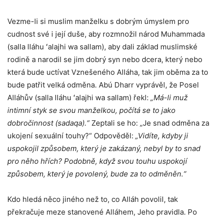
Vezme-li si muslim manželku s dobrým úmyslem pro
cudnost své i její duše, aby rozmnožil národ Muhammada
(salla lláhu ʻalajhi wa sallam), aby dali základ muslimské
rodině a narodil se jim dobrý syn nebo dcera, který nebo
která bude uctívat Vznešeného Alláha, tak jim oběma za to
bude patřit velká odměna. Abú Dharr vyprávěl, že Posel
Alláhův (salla lláhu ʻalajhi wa sallam) řekl:
„Má-li muž
intimní styk se svou manželkou, počítá se to jako
dobročinnost (sadaqa).“
Zeptali se ho: „Je snad odměna za
ukojení sexuální touhy?“ Odpověděl:
„Vidíte, kdyby ji
uspokojil způsobem, který je zakázaný, nebyl by to snad
pro něho hřích? Podobně, když svou touhu uspokojí
způsobem, který je povolený, bude za to odměněn.“
Kdo hledá něco jiného než to, co Alláh povolil, tak
překračuje meze stanovené Alláhem, Jeho pravidla. Po