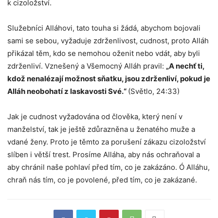
k cizoložství.
Služebníci Alláhovi, tato touha si žádá, abychom bojovali
sami se sebou, vyžaduje zdrženlivost, cudnost, proto Alláh
přikázal těm, kdo se nemohou oženit nebo vdát, aby byli
zdrženliví. Vznešený a Všemocný Alláh pravil:
„A nechť ti,
kdož nenalézají možnost sňatku, jsou zdrženliví, pokud je
Alláh neobohatí z laskavosti Své.“
(Světlo, 24:33)
Jak je cudnost vyžadována od člověka, který není v
manželství, tak je ještě zdůrazněna u ženatého muže a
vdané ženy. Proto je těmto za porušení zákazu cizoložství
slíben i větší trest. Prosíme Alláha, aby nás ochraňoval a
aby chránil naše pohlaví před tím, co je zakázáno. Ó Alláhu,
chraň nás tím, co je povolené, před tím, co je zakázané.