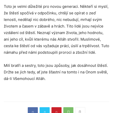
Toto je velmi důležité pro novou generaci. Někteří si myslí,
že štěstí spočívá v odpočinku, chtějí se opírat o zeď
lenosti, nedělají nic dobrého, nic nebudují, mrhají svým
životem a časem v zábavě a hrách. Tito lidé jsou nejvíce
vzdáleni od štěstí. Neznají význam života, jeho hodnotu,
ani jeho cíl, kvůli kterému nás Alláh stvořil. Muslimové,
cesta ke štěstí od vás vyžaduje práci, úsilí a trpělivost. Tuto
námahu před námi podstoupili proroci a zbožní lidé.
Milí bratři a sestry, toto jsou způsoby, jak dosáhnout štěstí.
Držte se jich tedy, ať jste šťastní na tomto i na Onom světě,
dá-li Všemohoucí Alláh.