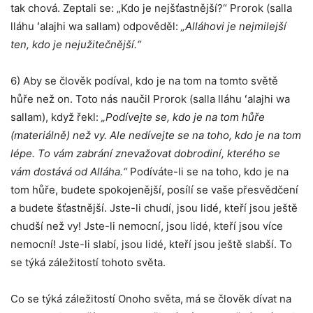
tak chová. Zeptali se: „Kdo je nejšťastnější?“ Prorok (salla
lláhu ʻalajhi wa sallam) odpověděl:
„Alláhovi je nejmilejší
ten, kdo je nejužitečnější.“
6) Aby se člověk podíval, kdo je na tom na tomto světě
hůře než on. Toto nás naučil Prorok (salla lláhu ʻalajhi wa
sallam), když řekl:
„Podívejte se, kdo je na tom hůře
(materiálně) než vy. Ale nedívejte se na toho, kdo je na tom
lépe. To vám zabrání znevažovat dobrodiní, kterého se
vám dostává od Alláha.“
Podíváte-li se na toho, kdo je na
tom hůře, budete spokojenější, posílí se vaše přesvědčení
a budete šťastnější. Jste-li chudí, jsou lidé, kteří jsou ještě
chudší než vy! Jste-li nemocní, jsou lidé, kteří jsou více
nemocní! Jste-li slabí, jsou lidé, kteří jsou ještě slabší. To
se týká záležitostí tohoto světa.
Co se týká záležitostí Onoho světa, má se člověk dívat na