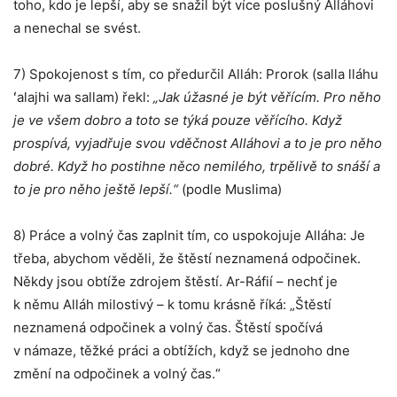
toho, kdo je lepší, aby se snažil být více poslušný Alláhovi
a nenechal se svést.
7) Spokojenost s tím, co předurčil Alláh: Prorok (salla lláhu
ʻalajhi wa sallam) řekl:
„Jak úžasné je být věřícím. Pro něho
je ve všem dobro a toto se týká pouze věřícího. Když
prospívá, vyjadřuje svou vděčnost Alláhovi a to je pro něho
dobré. Když ho postihne něco nemilého, trpělivě to snáší a
to je pro něho ještě lepší.“
(podle Muslima)
8) Práce a volný čas zaplnit tím, co uspokojuje Alláha: Je
třeba, abychom věděli, že štěstí neznamená odpočinek.
Někdy jsou obtíže zdrojem štěstí. Ar-Ráfií – nechť je
k němu Alláh milostivý – k tomu krásně říká: „Štěstí
neznamená odpočinek a volný čas. Štěstí spočívá
v námaze, těžké práci a obtížích, když se jednoho dne
změní na odpočinek a volný čas.“