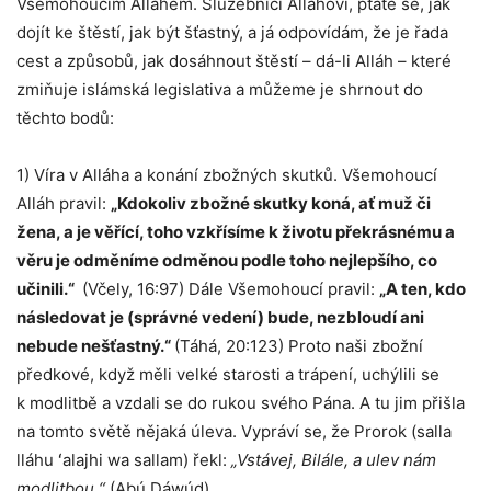
Všemohoucím Alláhem. Služebníci Alláhovi, ptáte se, jak
dojít ke štěstí, jak být šťastný, a já odpovídám, že je řada
cest a způsobů, jak dosáhnout štěstí – dá-li Alláh – které
zmiňuje islámská legislativa a můžeme je shrnout do
těchto bodů:
1) Víra v Alláha a konání zbožných skutků. Všemohoucí
Alláh pravil:
„Kdokoliv zbožné skutky koná, ať muž či
žena, a je věřící, toho vzkřísíme k životu překrásnému a
věru je odměníme odměnou podle toho nejlepšího, co
učinili.“
(Včely, 16:97) Dále Všemohoucí pravil:
„A ten, kdo
následovat je (správné vedení) bude, nezbloudí ani
nebude nešťastný.“
(Táhá, 20:123) Proto naši zbožní
předkové, když měli velké starosti a trápení, uchýlili se
k modlitbě a vzdali se do rukou svého Pána. A tu jim přišla
na tomto světě nějaká úleva. Vypráví se, že Prorok (salla
lláhu ʻalajhi wa sallam) řekl:
„Vstávej, Bilále, a ulev nám
modlitbou.“
(Abú Dáwúd)