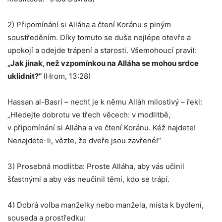
2) Připomínání si Alláha a čtení Koránu s plným
soustředěním. Díky tomuto se duše nejlépe otevře a
upokojí a odejde trápení a starosti. Všemohoucí pravil:
„Jak jinak, než vzpomínkou na Alláha se mohou srdce
uklidnit?“
(Hrom, 13:28)
Hassan al-Basrí – nechť je k němu Alláh milostivý – řekl:
„Hledejte dobrotu ve třech věcech: v modlitbě,
v připomínání si Alláha a ve čtení Koránu. Kéž najdete!
Nenajdete-li, vězte, že dveře jsou zavřené!“
3) Prosebná modlitba: Proste Alláha, aby vás učinil
šťastnými a aby vás neučinil těmi, kdo se trápí.
4) Dobrá volba manželky nebo manžela, místa k bydlení,
souseda a prostředku: