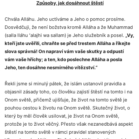
Způsoby, jak dosáhnout štěstí
Chvála Alláhu. Jeho uctíváme a Jeho o pomoc prosíme.
Dosvědčuji, že není božstva kromě Alláha a že Muhammad
(salla lláhu ʻalajhi wa sallam) je Jeho služebník a posel.
„Vy,
kteří jste uvěřili, chraňte se před trestem Alláha a říkejte
slova správná! On napraví vám vaše skutky a odpustí
vám vaše hříchy; a ten, kdo poslechne Alláha a posla
Jeho, ten dosáhne nesmírného vítězství.“
Řekli jsme si minulý pátek, že islám ustanovil pravidla a
objasnil zásady toho, co člověku zajistí štěstí na tomto i na
Onom světě, přičemž ujišťuje, že život na tomto světě je
pouhou cestou k životu na Onom světě. Skutečný život, o
který by měl člověk usilovat, je život na Onom světě,
protože je to život věčný. Přesto však nezanedbává aspekt
štěstí na tomto světě v rámci pravidel stanovených