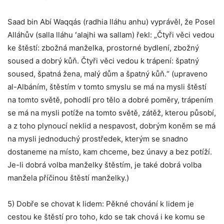
Saad bin Abí Waqqás (radhia lláhu anhu) vyprávěl, že Posel
Alláhův (salla lláhu ʻalajhi wa sallam) řekl: „Čtyři věci vedou
ke štěstí: zbožná manželka, prostorné bydlení, zbožný
soused a dobrý kůň. Čtyři věci vedou k trápení: špatný
soused, špatná žena, malý dům a špatný kůň.“ (upraveno
al-Albáním, štěstím v tomto smyslu se má na mysli štěstí
na tomto světě, pohodlí pro tělo a dobré poměry, trápením
se má na mysli potíže na tomto světě, zátěž, kterou působí,
a z toho plynoucí neklid a nespavost, dobrým koněm se má
na mysli jednoduchý prostředek, kterým se snadno
dostaneme na místo, kam chceme, bez únavy a bez potíží.
Je-li dobrá volba manželky štěstím, je také dobrá volba
manžela příčinou štěstí manželky.)
5) Dobře se chovat k lidem: Pěkné chování k lidem je
cestou ke štěstí pro toho, kdo se tak chová i ke komu se