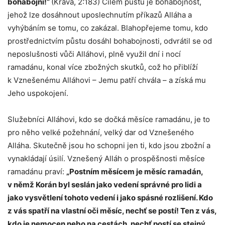
bohabojní!“
(Kráva, 2:183) Cílem půstu je bohabojnost,
jehož lze dosáhnout uposlechnutím příkazů Alláha a
vyhýbáním se tomu, co zakázal. Blahopřejeme tomu, kdo
prostřednictvím půstu dosáhl bohabojnosti, odvrátil se od
neposlušnosti vůči Alláhovi, plně využil dní i nocí
ramadánu, konal více zbožných skutků, což ho přiblíží
k Vznešenému Alláhovi – Jemu patří chvála – a získá mu
Jeho uspokojení.
Služebníci Alláhovi, kdo se dočká měsíce ramadánu, je to
pro něho velké požehnání, velký dar od Vznešeného
Alláha. Skutečně jsou ho schopni jen ti, kdo jsou zbožní a
vynakládají úsilí. Vznešený Alláh o prospěšnosti měsíce
ramadánu praví:
„Postním měsícem je měsíc ramadán,
v němž Korán byl seslán jako vedení správné pro lidi a
jako vysvětlení tohoto vedení i jako spásné rozlišení. Kdo
z vás spatří na vlastní oči měsíc, nechť se postí! Ten z vás,
kdo je nemocen nebo na cestách, nechť postí se stejný