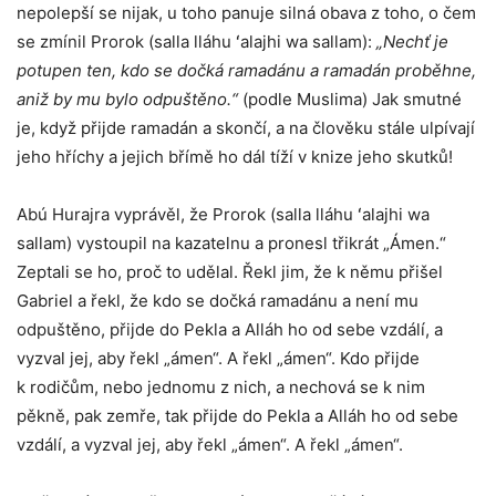
nepolepší se nijak, u toho panuje silná obava z toho, o čem
se zmínil Prorok (salla lláhu ʻalajhi wa sallam):
„Nechť je
potupen ten, kdo se dočká ramadánu a ramadán proběhne,
aniž by mu bylo odpuštěno.“
(podle Muslima) Jak smutné
je, když přijde ramadán a skončí, a na člověku stále ulpívají
jeho hříchy a jejich břímě ho dál tíží v knize jeho skutků!
Abú Hurajra vyprávěl, že Prorok (salla lláhu ʻalajhi wa
sallam) vystoupil na kazatelnu a pronesl třikrát „Ámen.“
Zeptali se ho, proč to udělal. Řekl jim, že k němu přišel
Gabriel a řekl, že kdo se dočká ramadánu a není mu
odpuštěno, přijde do Pekla a Alláh ho od sebe vzdálí, a
vyzval jej, aby řekl „ámen“. A řekl „ámen“. Kdo přijde
k rodičům, nebo jednomu z nich, a nechová se k nim
pěkně, pak zemře, tak přijde do Pekla a Alláh ho od sebe
vzdálí, a vyzval jej, aby řekl „ámen“. A řekl „ámen“.