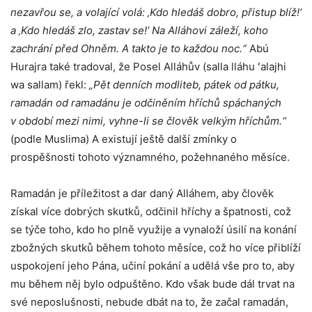
nezavřou se, a volající volá: ‚Kdo hledáš dobro, přistup blíž!‘
a ‚Kdo hledáš zlo, zastav se!‘ Na Alláhovi záleží, koho
zachrání před Ohněm. A takto je to každou noc.“
Abú
Hurajra také tradoval, že Posel Alláhův (salla lláhu ʻalajhi
wa sallam) řekl:
„Pět denních modliteb, pátek od pátku,
ramadán od ramadánu je odčiněním hříchů spáchaných
v období mezi nimi, vyhne-li se člověk velkým hříchům.“
(podle Muslima) A existují ještě další zmínky o
prospěšnosti tohoto významného, požehnaného měsíce.
Ramadán je příležitost a dar daný Alláhem, aby člověk
získal více dobrých skutků, odčinil hříchy a špatnosti, což
se týče toho, kdo ho plně využije a vynaloží úsilí na konání
zbožných skutků během tohoto měsíce, což ho více přiblíží
uspokojení jeho Pána, učiní pokání a udělá vše pro to, aby
mu během něj bylo odpuštěno. Kdo však bude dál trvat na
své neposlušnosti, nebude dbát na to, že začal ramadán,