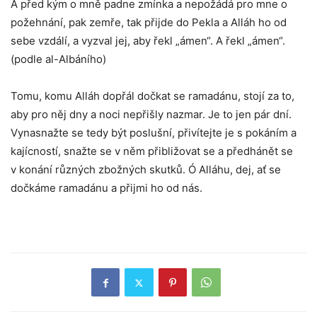
A před kým o mně padne zmínka a nepožádá pro mne o
požehnání, pak zemře, tak přijde do Pekla a Alláh ho od
sebe vzdálí, a vyzval jej, aby řekl „ámen“. A řekl „ámen“.
(podle al-Albáního)
Tomu, komu Alláh dopřál dočkat se ramadánu, stojí za to,
aby pro něj dny a noci nepřišly nazmar. Je to jen pár dní.
Vynasnažte se tedy být poslušní, přivítejte je s pokáním a
kajícností, snažte se v něm přibližovat se a předhánět se
v konání různých zbožných skutků. Ó Alláhu, dej, ať se
dočkáme ramadánu a přijmi ho od nás.