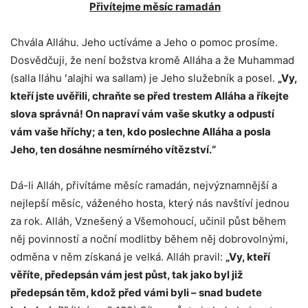
Přivítejme měsíc ramadán
Chvála Alláhu. Jeho uctíváme a Jeho o pomoc prosíme.
Dosvědčuji, že není božstva kromě Alláha a že Muhammad
(salla lláhu ʻalajhi wa sallam) je Jeho služebník a posel.
„Vy,
kteří jste uvěřili, chraňte se před trestem Alláha a říkejte
slova správná! On napraví vám vaše skutky a odpustí
vám vaše hříchy; a ten, kdo poslechne Alláha a posla
Jeho, ten dosáhne nesmírného vítězství.“
Dá-li Alláh, přivítáme měsíc ramadán, nejvýznamnější a
nejlepší měsíc, váženého hosta, který nás navštíví jednou
za rok. Alláh, Vznešený a Všemohoucí, učinil půst během
něj povinností a noční modlitby během něj dobrovolnými,
odměna v něm získaná je velká. Alláh pravil:
„Vy, kteří
věříte, předepsán vám jest půst, tak jako byl již
předepsán těm, kdož před vámi byli – snad budete