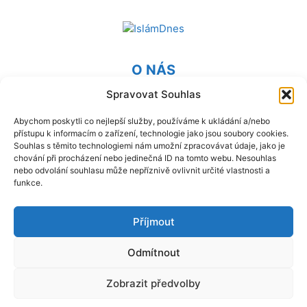
O NÁS
Spravovat Souhlas
Provozovatel webu Islámská nadace v Praze. Blatská 1491
198 00 Praha 9 - Kyje
Abychom poskytli co nejlepší služby, používáme k ukládání a/nebo
přístupu k informacím o zařízení, technologie jako jsou soubory cookies.
Kontaktujte nás:
info@islam.cz
Souhlas s těmito technologiemi nám umožní zpracovávat údaje, jako je
chování při procházení nebo jedinečná ID na tomto webu. Nesouhlas
nebo odvolání souhlasu může nepříznivě ovlivnit určité vlastnosti a
NÁSLEDUJ NÁS
funkce.
Příjmout
Odmítnout
© IslámDnes 2014 - 2025 Publikované názory se nemusí
Zobrazit předvolby
shodovat s názory redakce.