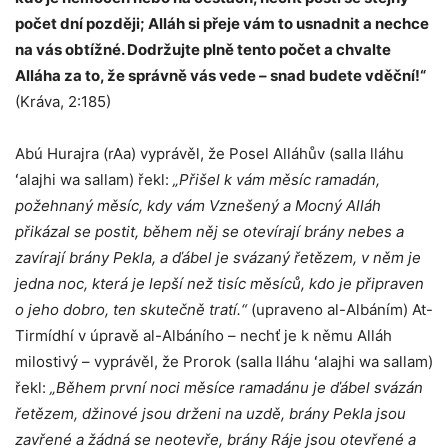
počet dní později; Alláh si přeje vám to usnadnit a nechce
na vás obtížné. Dodržujte plně tento počet a chvalte
Alláha za to, že správně vás vede – snad budete vděční!“
(Kráva, 2:185)
Abú Hurajra (rAa) vyprávěl, že Posel Alláhův (salla lláhu
ʻalajhi wa sallam) řekl:
„Přišel k vám měsíc ramadán,
požehnaný měsíc, kdy vám Vznešený a Mocný Alláh
přikázal se postit, během něj se otevírají brány nebes a
zavírají brány Pekla, a ďábel je svázaný řetězem, v něm je
jedna noc, která je lepší než tisíc měsíců, kdo je připraven
o jeho dobro, ten skutečně tratí.“
(upraveno al-Albáním) At-
Tirmídhí v úpravě al-Albáního – nechť je k němu Alláh
milostivý – vyprávěl, že Prorok (salla lláhu ʻalajhi wa sallam)
řekl:
„Během první noci měsíce ramadánu je ďábel svázán
řetězem, džinové jsou drženi na uzdě, brány Pekla jsou
zavřené a žádná se neotevře, brány Ráje jsou otevřené a