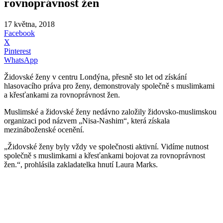
rovnoprávnost žen
17 května, 2018
Facebook
X
Pinterest
WhatsApp
Židovské ženy v centru Londýna, přesně sto let od získání
hlasovacího práva pro ženy, demonstrovaly společně s muslimkami
a křesťankami za rovnoprávnost žen.
Muslimské a židovské ženy nedávno založily židovsko-muslimskou
organizaci pod názvem „Nisa-Nashim“, která získala
mezináboženské ocenění.
„Židovské ženy byly vždy ve společnosti aktivní. Vidíme nutnost
společně s muslimkami a křesťankami bojovat za rovnoprávnost
žen.“, prohlásila zakladatelka hnutí Laura Marks.