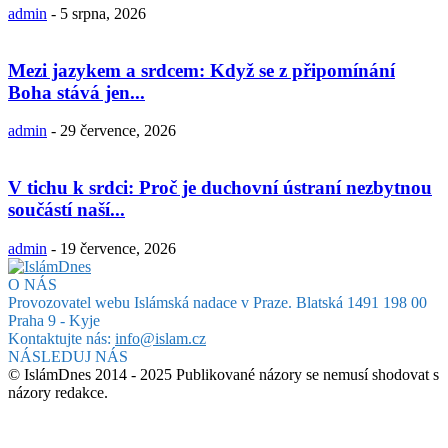
admin
-
5 srpna, 2026
Mezi jazykem a srdcem: Když se z připomínání
Boha stává jen...
admin
-
29 července, 2026
V tichu k srdci: Proč je duchovní ústraní nezbytnou
součástí naší...
admin
-
19 července, 2026
O NÁS
Provozovatel webu Islámská nadace v Praze. Blatská 1491 198 00
Praha 9 - Kyje
Kontaktujte nás:
info@islam.cz
NÁSLEDUJ NÁS
© IslámDnes 2014 - 2025 Publikované názory se nemusí shodovat s
názory redakce.