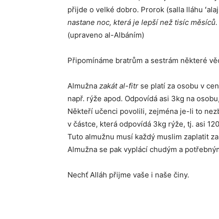
přijde o velké dobro. Prorok (salla lláhu ʻal
nastane noc, která je lepší než tisíc měsíců. 
(upraveno al-Albáním)
Připomínáme bratrům a sestrám některé věc
Almužna
zakát al-fitr
se platí za osobu v ce
např. rýže apod. Odpovídá asi 3kg na osobu, 
Někteří učenci povolili, zejména je-li to n
v částce, která odpovídá 3kg rýže, tj. asi 1
Tuto almužnu musí každý muslim zaplatit za 
Almužna se pak vyplácí chudým a potřebným. 
Nechť Alláh přijme vaše i naše činy.