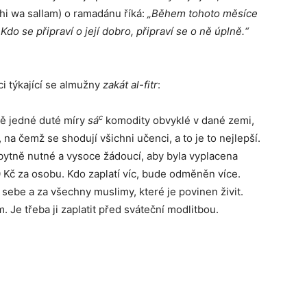
ajhi wa sallam) o ramadánu říká:
„Během tohoto měsíce
Kdo se připraví o její dobro, připraví se o ně úplně.“
i týkající se almužny
zakát al-fitr
:
c
ně jedné duté míry
sá
komodity obvyklé v dané zemi,
na čemž se shodují všichni učenci, a to je to nejlepší.
ezbytně nutné a vysoce žádoucí, aby byla vyplacena
20 Kč za osobu. Kdo zaplatí víc, bude odměněn více.
sebe a za všechny muslimy, které je povinen živit.
Je třeba ji zaplatit před sváteční modlitbou.