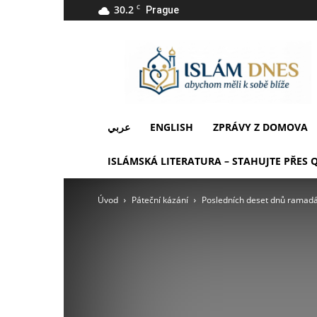
30.2
C
Prague
IslámDnes
عربي
ENGLISH
ZPRÁVY Z DOMOVA
ISLÁMSKÁ LITERATURA – STAHUJTE PŘES 
Úvod
Páteční kázání
Posledních deset dnů ramadá