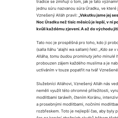
tradice se zmiňují o tom, jak je tato význa
jednu súru nazvanou súra Úradku, ve které 
Vznešený Alláh pravil:
„Vskutku jsme jej ses
Noc Úradku než tisíc měsíců je lepší, v ní 
kvůli každému zjevení. A až do východu jitř
Tato noc je prospěšná pro toho, kdo ji pro
(salla lláhu ʻalajhi wa sallam) řekl:
„Kdo se v
Alláha, tomu budou prominuty jeho minulé h
probouzen zájem každého muslima a je nabá
uctíváním v touze popatřit na tvář Vznešené
Služebníci Alláhovi, Vznešený Alláh nás ve
neměli využít této ohromné příležitosti, vyna
modlitbami
taráwíh
, čtením Koránu, intenzi
a prosebnými modlitbami, nočními modlitbam
rozbřeskem. Toto je nejlepší čas, aby byly p
čas na konání zbožných skutků během těcht