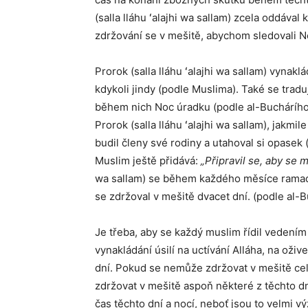
(salla lláhu ʻalajhi wa sallam) zcela oddáva
zdržování se v mešitě, abychom sledovali N
Prorok (salla lláhu ʻalajhi wa sallam) vynak
kdykoli jindy (podle Muslima). Také se tradu
během nich Noc úradku (podle al-Buchárího
Prorok (salla lláhu ʻalajhi wa sallam), jakmi
budil členy své rodiny a utahoval si opasek 
Muslim ještě přidává:
„Připravil se, aby se m
wa sallam) se během každého měsíce ramadá
se zdržoval v mešitě dvacet dní. (podle al-
Je třeba, aby se každý muslim řídil vedením P
vynakládání úsilí na uctívání Alláha, na oži
dní. Pokud se nemůže zdržovat v mešitě celý
zdržovat v mešitě aspoň některé z těchto dn
čas těchto dní a nocí, neboť jsou to velmi v