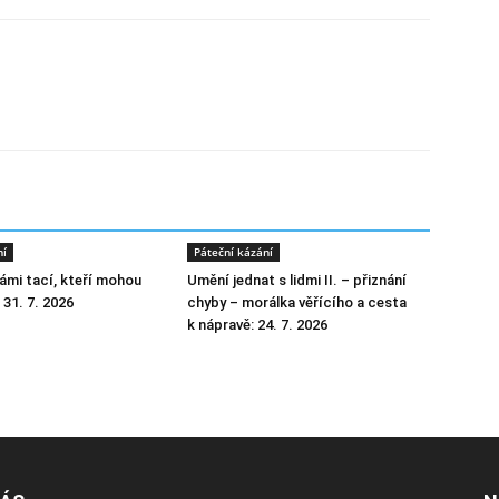
ní
Páteční kázání
ámi tací, kteří mohou
Umění jednat s lidmi II. – přiznání
: 31. 7. 2026
chyby – morálka věřícího a cesta
k nápravě: 24. 7. 2026