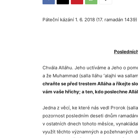
Páteční kázání 1. 6. 2018 (17. r
Posledníc
Chvála Alláhu. Jeho uctíváme a Jeho o pom
a že Muhammad (salla lláhu ʻalajhi wa salla
chraňte se před trestem Alláha a říkejte s
vám vaše hříchy; a ten, kdo poslechne Allá
Jedna z věcí, ke které nás vedl Prorok (salla 
pozornost posledním deseti dnům ramadánu, 
v ostatních dnech tohoto měsíce, vynakládal 
využít těchto významných a požehnaných dn