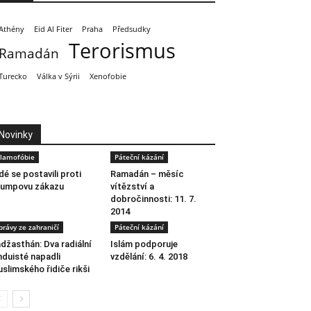
Athény
Eid Al Fiter
Praha
Předsudky
Terorismus
Ramadán
Turecko
Válka v Sýrii
Xenofobie
Novinky
slamofóbie
Páteční kázání
dé se postavili proti
Ramadán – měsíc
rumpovu zákazu
vítězství a
dobročinnosti: 11. 7.
2014
právy ze zahraničí
Páteční kázání
džasthán: Dva radiální
Islám podporuje
nduisté napadli
vzdělání: 6. 4. 2018
slimského řidiče rikši