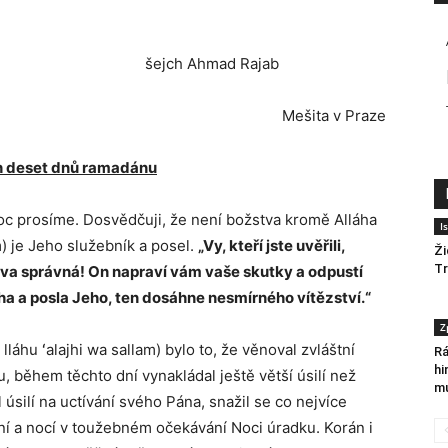
amadán 1439) šejch Ahmad Rajab
Mešita v Praze
h deset dnů ramadánu
oc prosíme. Dosvědčuji, že není božstva kromě Alláha
I
m) je Jeho služebník a posel.
„Vy, kteří jste uvěřili,
Ži
T
lova správná! On napraví vám vaše skutky a odpustí
ha a posla Jeho, ten dosáhne nesmírného vítězství.“
Z
lláhu ʻalajhi wa sallam) bylo to, že věnoval zvláštní
Rá
hi
během těchto dní vynakládal ještě větší úsilí než
mu
úsilí na uctívání svého Pána, snažil se co nejvíce
í a nocí v toužebném očekávání Noci úradku. Korán i