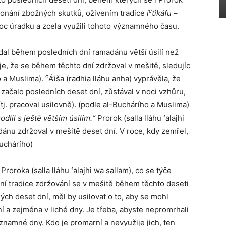
c
l konání zbožných skutků, oživením tradice
i
tikáfu
–
oc úradku a zcela využili tohoto významného času.
ládal během posledních dní ramadánu větší úsilí než
je, že se během těchto dní zdržoval v mešitě, sledujíc
c
 a Muslima).
Á’iša (radhia lláhu anha) vyprávěla, že
le začalo posledních deset dní, zůstával v noci vzhůru,
(tj. pracoval usilovně). (podle al-Buchárího a Muslima)
odlil s ještě větším úsilím.“
Prorok (salla lláhu ʻalajhi
nu zdržoval v mešitě deset dní. V roce, kdy zemřel,
Buchárího)
roroka (salla lláhu ʻalajhi wa sallam), co se týče
vení tradice zdržování se v mešitě během těchto deseti
ch deset dní, měl by usilovat o to, aby se mohl
í a zejména v liché dny. Je třeba, abyste nepromrhali
ýznamné dny. Kdo je promarní a nevyužije jich, ten