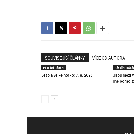
SOUVISEJÍCÍ ČLÁNKY
VÍCE OD AUTORA
Páteční kázání
Páteční kázá
Léto a velké horko: 7. 8. 2026
Jsou mezi v
jiné odradit