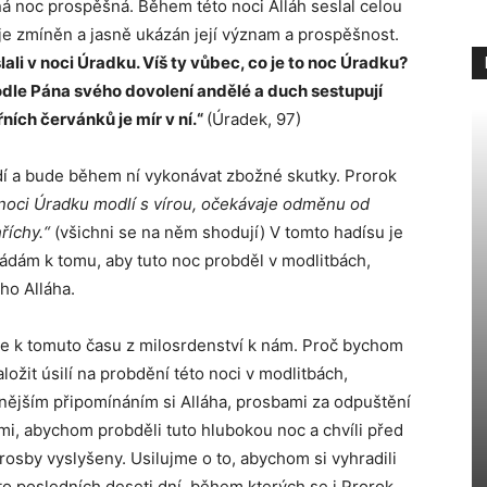
mná noc prospěšná. Během této noci Alláh seslal celou
je zmíněn a jasně ukázán její význam a prospěšnost.
lali v noci Úradku. Víš ty vůbec, co je to noc Úradku?
podle Pána svého dovolení andělé a duch sestupují
ních červánků je mír v ní.“
(Úradek, 97)
bdí a bude během ní vykonávat zbožné skutky. Prorok
 noci Úradku modlí s vírou, očekávaje odměnu od
říchy.“
(všichni se na něm shodují) V tomto hadísu je
dám k tomu, aby tuto noc probděl v modlitbách,
ho Alláha.
de k tomuto času z milosrdenství k nám. Proč bychom
ložit úsilí na probdění této noci v modlitbách,
vnějším připomínáním si Alláha, prosbami za odpuštění
i, abychom probděli tuto hlubokou noc a chvíli před
rosby vyslyšeny. Usilujme o to, abychom si vyhradili
o posledních deseti dní, během kterých se i Prorok