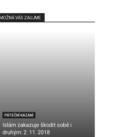
MOŽNÁ VÁS ZAUJME
PÁTEČNÍ KÁZÁNÍ
PÁTEČNÍ KÁZÁNÍ
Islám zakazuje škodit sobě i
Zasvěcujte up
druhým: 2. 11. 2018
Alláhovi: 29.1