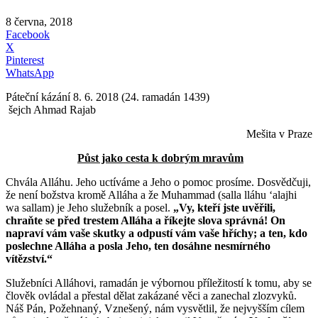
8 června, 2018
Facebook
X
Pinterest
WhatsApp
Páteční kázání 8. 6. 2018 (24. ramadán 1439)
šejch Ahmad Rajab
Mešita v Praze
Půst jako cesta k dobrým mravům
Chvála Alláhu. Jeho uctíváme a Jeho o pomoc prosíme. Dosvědčuji,
že není božstva kromě Alláha a že Muhammad (salla lláhu ʻalajhi
wa sallam) je Jeho služebník a posel.
„Vy, kteří jste uvěřili,
chraňte se před trestem Alláha a říkejte slova správná! On
napraví vám vaše skutky a odpustí vám vaše hříchy; a ten, kdo
poslechne Alláha a posla Jeho, ten dosáhne nesmírného
vítězství.“
Služebníci Alláhovi, ramadán je výbornou příležitostí k tomu, aby se
člověk ovládal a přestal dělat zakázané věci a zanechal zlozvyků.
Náš Pán, Požehnaný, Vznešený, nám vysvětlil, že nejvyšším cílem