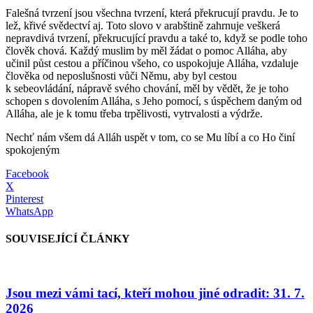
Falešná tvrzení jsou všechna tvrzení, která překrucují pravdu. Je to
lež, křivé svědectví aj. Toto slovo v arabštině zahrnuje veškerá
nepravdivá tvrzení, překrucující pravdu a také to, když se podle toho
člověk chová. Každý muslim by měl žádat o pomoc Alláha, aby
učinil půst cestou a příčinou všeho, co uspokojuje Alláha, vzdaluje
člověka od neposlušnosti vůči Němu, aby byl cestou
k sebeovládání, nápravě svého chování, měl by vědět, že je toho
schopen s dovolením Alláha, s Jeho pomocí, s úspěchem daným od
Alláha, ale je k tomu třeba trpělivosti, vytrvalosti a výdrže.
Nechť nám všem dá Alláh uspět v tom, co se Mu líbí a co Ho činí
spokojeným
Facebook
X
Pinterest
WhatsApp
SOUVISEJÍCÍ ČLÁNKY
Jsou mezi vámi tací, kteří mohou jiné odradit: 31. 7.
2026