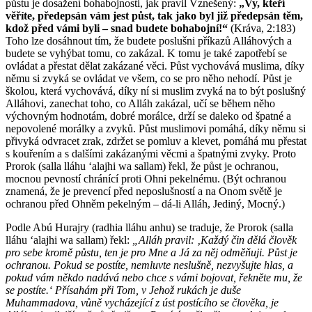
půstu je dosažení bohabojnosti, jak pravil Vznešený:
„Vy, kteří
věříte, předepsán vám jest půst, tak jako byl již předepsán těm,
kdož před vámi byli – snad budete bohabojní!“
(Kráva, 2:183)
Toho lze dosáhnout tím, že budete poslušni příkazů Alláhových a
budete se vyhýbat tomu, co zakázal. K tomu je také zapotřebí se
ovládat a přestat dělat zakázané věci. Půst vychovává muslima, díky
němu si zvyká se ovládat ve všem, co se pro něho nehodí. Půst je
školou, která vychovává, díky ní si muslim zvyká na to být poslušný
Alláhovi, zanechat toho, co Alláh zakázal, učí se během něho
výchovným hodnotám, dobré morálce, drží se daleko od špatné a
nepovolené morálky a zvyků. Půst muslimovi pomáhá, díky němu si
přivyká odvracet zrak, zdržet se pomluv a klevet, pomáhá mu přestat
s kouřením a s dalšími zakázanými věcmi a špatnými zvyky. Proto
Prorok (salla lláhu ʻalajhi wa sallam) řekl, že půst je ochranou,
mocnou pevností chránící proti Ohni pekelnému. (Být ochranou
znamená, že je prevencí před neposlušností a na Onom světě je
ochranou před Ohněm pekelným – dá-li Alláh, Jediný, Mocný.)
Podle Abú Hurajry (radhia lláhu anhu) se traduje, že Prorok (salla
lláhu ʻalajhi wa sallam) řekl:
„Alláh pravil: ‚Každý čin dělá člověk
pro sebe kromě půstu, ten je pro Mne a Já za něj odměňuji. Půst je
ochranou. Pokud se postíte, nemluvte neslušně, nezvyšujte hlas, a
pokud vám někdo nadává nebo chce s vámi bojovat, řekněte mu, že
se postíte.‘ Přísahám při Tom, v Jehož rukách je duše
Muhammadova, vůně vycházející z úst postícího se člověka, je