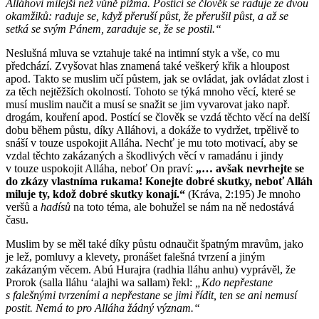
Alláhovi milejší než vůně pižma. Postící se člověk se raduje ze dvou
okamžiků: raduje se, když přeruší půst, že přerušil půst, a až se
setká se svým Pánem, zaraduje se, že se postil.“
Neslušná mluva se vztahuje také na intimní styk a vše, co mu
předchází. Zvyšovat hlas znamená také veškerý křik a hloupost
apod. Takto se muslim učí půstem, jak se ovládat, jak ovládat zlost i
za těch nejtěžších okolností. Tohoto se týká mnoho věcí, které se
musí muslim naučit a musí se snažit se jim vyvarovat jako např.
drogám, kouření apod. Postící se člověk se vzdá těchto věcí na delší
dobu během půstu, díky Alláhovi, a dokáže to vydržet, trpělivě to
snáší v touze uspokojit Alláha. Nechť je mu toto motivací, aby se
vzdal těchto zakázaných a škodlivých věcí v ramadánu i jindy
v touze uspokojit Alláha, neboť On praví:
„… avšak nevrhejte se
do zkázy vlastníma rukama! Konejte dobré skutky, neboť Alláh
miluje ty, kdož dobré skutky konají.“
(Kráva, 2:195) Je mnoho
veršů a
hadísů
na toto téma, ale bohužel se nám na ně nedostává
času.
Muslim by se měl také díky půstu odnaučit špatným mravům, jako
je lež, pomluvy a klevety, pronášet falešná tvrzení a jiným
zakázaným věcem. Abú Hurajra (radhia lláhu anhu) vyprávěl, že
Prorok (salla lláhu ʻalajhi wa sallam) řekl:
„Kdo nepřestane
s falešnými tvrzeními a nepřestane se jimi řídit, ten se ani nemusí
postit. Nemá to pro Alláha žádný význam.“