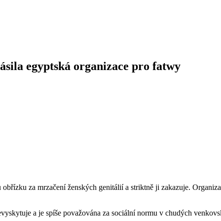
ásila egyptská organizace pro fatwy
řízku za mrzačení ženských genitálií a striktně ji zakazuje. Organizac
 nevyskytuje a je spíše považována za sociální normu v chudých venkov