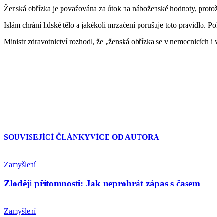
Ženská obřízka je považována za útok na náboženské hodnoty, protož
Islám chrání lidské tělo a jakékoli mrzačení porušuje toto pravidlo. P
Ministr zdravotnictví rozhodl, že „ženská obřízka se v nemocnicích i
SOUVISEJÍCÍ ČLÁNKY
VÍCE OD AUTORA
Zamyšlení
Zloději přítomnosti: Jak neprohrát zápas s časem
Zamyšlení