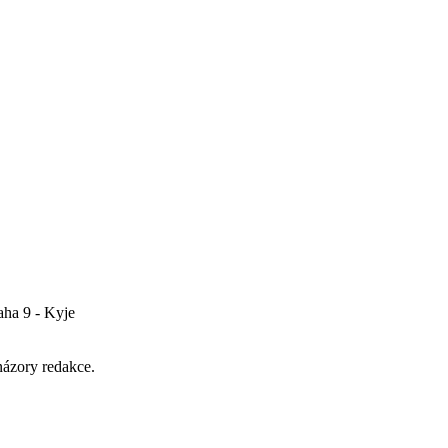
rockého chalífátu
aha 9 - Kyje
názory redakce.