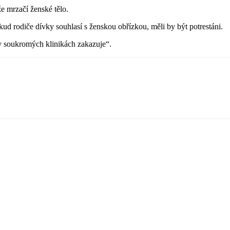
e mrzačí ženské tělo.
okud rodiče dívky souhlasí s ženskou obřízkou, měli by být potrestáni.
 v soukromých klinikách zakazuje“.