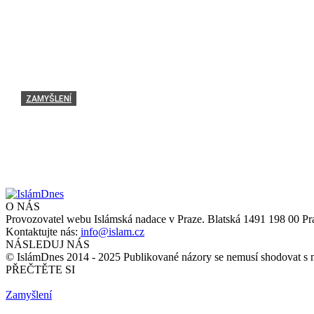
ZAMYŠLENÍ
Umar ibn ʿAbd al-ʿAzíz: Spravedlnost jako odkaz pro
admin
-
15 září, 2025
O NÁS
Provozovatel webu Islámská nadace v Praze. Blatská 1491 198 00 Pr
Kontaktujte nás:
info@islam.cz
NÁSLEDUJ NÁS
© IslámDnes 2014 - 2025 Publikované názory se nemusí shodovat s 
PŘEČTĚTE SI
Zamyšlení