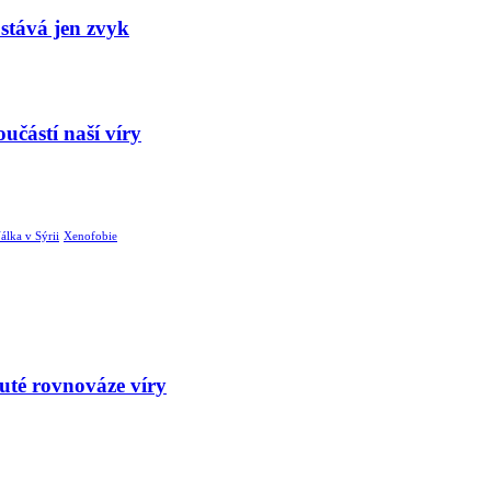
stává jen zvyk
učástí naší víry
álka v Sýrii
Xenofobie
uté rovnováze víry