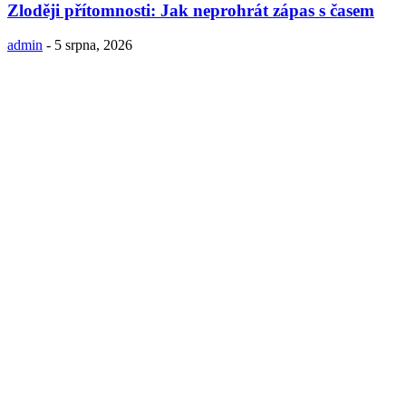
Zloději přítomnosti: Jak neprohrát zápas s časem
admin
-
5 srpna, 2026