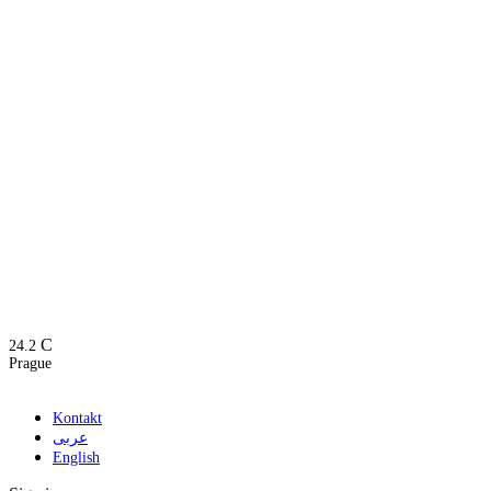
C
24.2
Prague
Kontakt
عربى
English