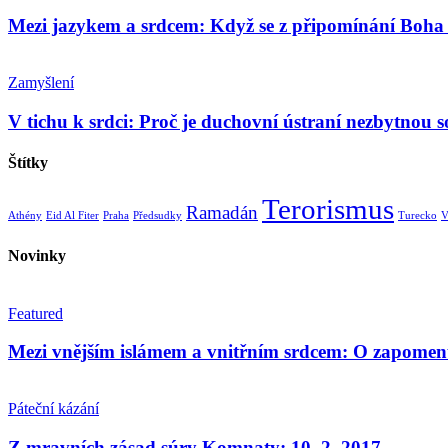
Mezi jazykem a srdcem: Když se z připomínání Boha 
Zamyšlení
V tichu k srdci: Proč je duchovní ústraní nezbytnou so
Štítky
Terorismus
Ramadán
Athény
Eid Al Fiter
Praha
Předsudky
Turecko
V
Novinky
Featured
Mezi vnějším islámem a vnitřním srdcem: O zapomen
Páteční kázání
Z mravních zásad súry Komnaty: 10. 2. 2017