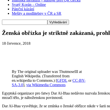
Islámská literatura – stahujte přes QR čtečku
Svatý Korán – Online
Páteční kázání
Mešity a modlitebny v ČR a SR
Ženská obřízka je striktně zakázaná, prohl
18 července, 2018
By The original uploader was ThutmoseIII at
English Wikipedia. (Transferred from
en.wikipedia to Commons.) [
GFDL
or
CC-BY-
SA-3.0
],
via Wikimedia Commons
Egyptská organizace pro fatwy Dar Al-Iftaa nedávno nazvala ženskou ob
mrzačí tělo, je náboženskou povinností.
Dar Al-Iftaa vysvětluje, že se zmínka o ženské obřízce nikde v šarii