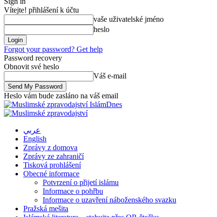
Sign in
Vítejte! přihlášení k účtu
vaše uživatelské jméno
heslo
Forgot your password? Get help
Password recovery
Obnovit své heslo
Váš e-mail
Heslo vám bude zasláno na váš email
IslámDnes
عربي
English
Zprávy z domova
Zprávy ze zahraničí
Tisková prohlášení
Obecné informace
Potvrzení o přijetí islámu
Informace o pohřbu
Informace o uzavření náboženského svazku
Pražská mešita