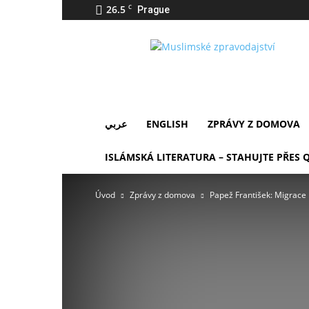
26.5
C
Prague
IslámDnes
عربي
ENGLISH
ZPRÁVY Z DOMOVA
ISLÁMSKÁ LITERATURA – STAHUJTE PŘES 
Úvod
Zprávy z domova
Papež František: Migrace