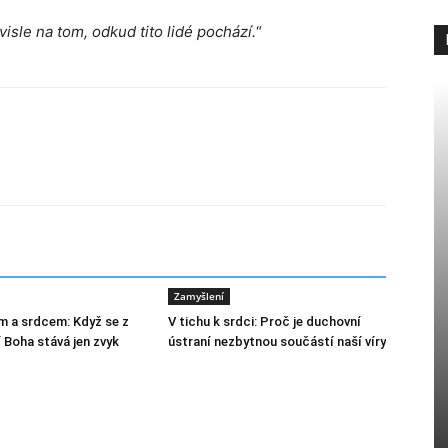
visle na tom, odkud tito lidé pochází.
“
Zamyšlení
m a srdcem: Když se z
V tichu k srdci: Proč je duchovní
 Boha stává jen zvyk
ústraní nezbytnou součástí naší víry