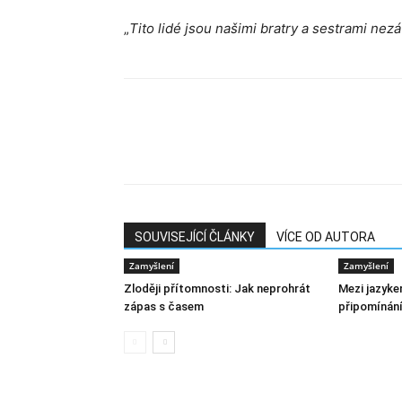
„
Tito lidé jsou našimi bratry a sestrami nezá
SOUVISEJÍCÍ ČLÁNKY
VÍCE OD AUTORA
Zamyšlení
Zamyšlení
Zloději přítomnosti: Jak neprohrát
Mezi jazyke
zápas s časem
připomínání