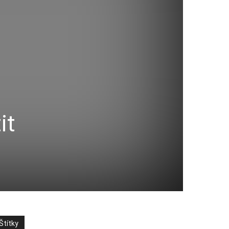
it
Štítky