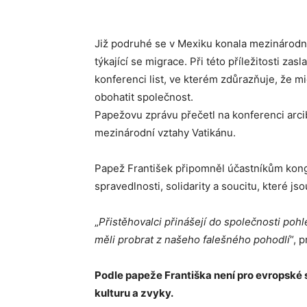
Již podruhé se v Mexiku konala mezinárodn
týkající se migrace. Při této příležitosti zas
konferenci list, ve kterém zdůrazňuje, že 
obohatit společnost.
Papežovu zprávu přečetl na konferenci arci
mezinárodní vztahy Vatikánu.
Papež František připomněl účastníkům kon
spravedlnosti, solidarity a soucitu, které j
„
Přistěhovalci přinášejí do společnosti pohle
měli probrat z našeho falešného pohodlí
“, 
Podle papeže Františka není pro evropské 
kulturu a zvyky.