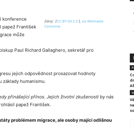
í konference
Zdroj: [
CC BY-SA 2.0
],
via Wikimedia
lal papež František
Commons
migrace může
biskup Paul Richard Gallaghero, sekretář pro
P
gresu jejich odpovědnost prosazovat hodnoty
Co
dn
sou základy humanismu.
Al
I
dy přinášející přínos. Jejich životní zkušenosti by nás
Vě
prohlásil papež František.
na
so
státy problémem migrace, ale osoby mající odlišnou