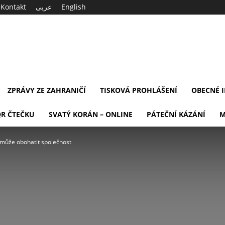
Kontakt
عربى
English
ZPRÁVY ZE ZAHRANIČÍ
TISKOVÁ PROHLÁŠENÍ
OBECNÉ 
QR ČTEČKU
SVATÝ KORÁN – ONLINE
PÁTEČNÍ KÁZÁNÍ
M
 může obohatit společnost