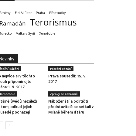
Athény
Eid Al Fiter
Praha
Předsudky
Terorismus
Ramadán
Turecko
Válka v Sýrii
Xenofobie
Novinky
áteční kázání
Páteční kázání
 nejvíce si v těchto
Práva sousedů: 15. 9.
ech připomínejte
2017
láha:1. 9. 2017
slamofóbie
Zprávy ze zahraničí
tšině Švédů nezáleží
Náboženští a političtí
 tom, odkud jejich
představitelé se setkali v
usedé pocházejí
Miláně během iftáru