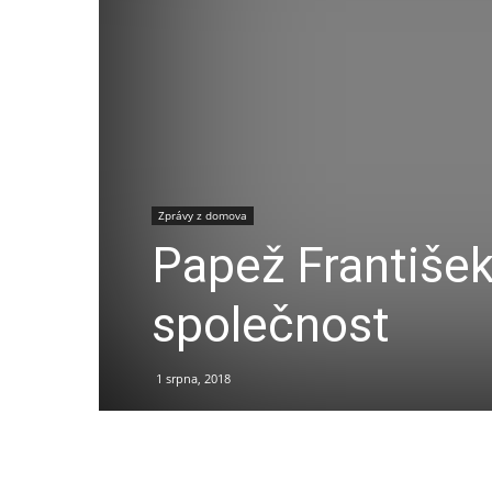
Zprávy z domova
Papež Františe
společnost
1 srpna, 2018