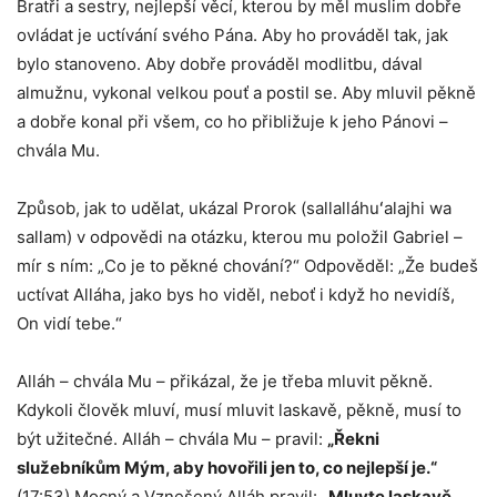
Bratři a sestry, nejlepší věcí, kterou by měl muslim dobře
ovládat je uctívání svého Pána. Aby ho prováděl tak, jak
bylo stanoveno. Aby dobře prováděl modlitbu, dával
almužnu, vykonal velkou pouť a postil se. Aby mluvil pěkně
a dobře konal při všem, co ho přibližuje k jeho Pánovi –
chvála Mu.
Způsob, jak to udělat, ukázal Prorok (sallalláhuʻalajhi wa
sallam) v odpovědi na otázku, kterou mu položil Gabriel –
mír s ním: „Co je to pěkné chování?“ Odpověděl: „Že budeš
uctívat Alláha, jako bys ho viděl, neboť i když ho nevidíš,
On vidí tebe.“
Alláh – chvála Mu – přikázal, že je třeba mluvit pěkně.
Kdykoli člověk mluví, musí mluvit laskavě, pěkně, musí to
být užitečné. Alláh – chvála Mu – pravil:
„Řekni
služebníkům Mým, aby hovořili jen to, co nejlepší je.“
(17:53) Mocný a Vznešený Alláh pravil:
„Mluvte laskavě