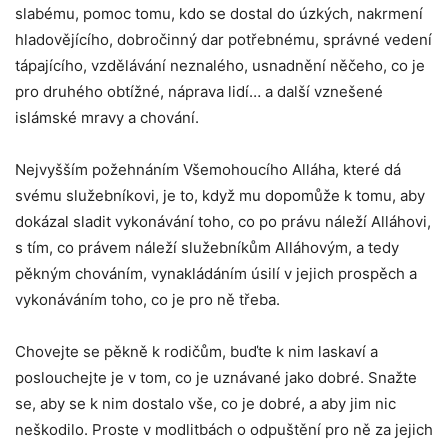
slabému, pomoc tomu, kdo se dostal do úzkých, nakrmení
hladovějícího, dobročinný dar potřebnému, správné vedení
tápajícího, vzdělávání neznalého, usnadnění něčeho, co je
pro druhého obtížné, náprava lidí… a další vznešené
islámské mravy a chování.
Nejvyšším požehnáním Všemohoucího Alláha, které dá
svému služebníkovi, je to, když mu dopomůže k tomu, aby
dokázal sladit vykonávání toho, co po právu náleží Alláhovi,
s tím, co právem náleží služebníkům Alláhovým, a tedy
pěkným chováním, vynakládáním úsilí v jejich prospěch a
vykonáváním toho, co je pro ně třeba.
Chovejte se pěkně k rodičům, buďte k nim laskaví a
poslouchejte je v tom, co je uznávané jako dobré. Snažte
se, aby se k nim dostalo vše, co je dobré, a aby jim nic
neškodilo. Proste v modlitbách o odpuštění pro ně za jejich