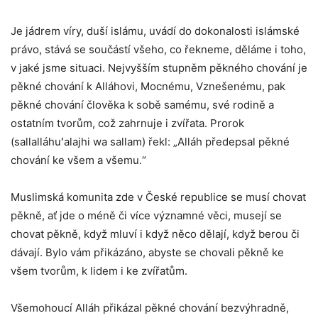
Je jádrem víry, duší islámu, uvádí do dokonalosti islámské
právo, stává se součástí všeho, co řekneme, děláme i toho,
v jaké jsme situaci. Nejvyšším stupněm pěkného chování je
pěkné chování k Alláhovi, Mocnému, Vznešenému, pak
pěkné chování člověka k sobě samému, své rodině a
ostatním tvorům, což zahrnuje i zvířata. Prorok
(sallalláhuʻalajhi wa sallam) řekl: „Alláh předepsal pěkné
chování ke všem a všemu.“
Muslimská komunita zde v České republice se musí chovat
pěkně, ať jde o méně či více významné věci, musejí se
chovat pěkně, když mluví i když něco dělají, když berou či
dávají. Bylo vám přikázáno, abyste se chovali pěkně ke
všem tvorům, k lidem i ke zvířatům.
Všemohoucí Alláh přikázal pěkné chování bezvýhradně,