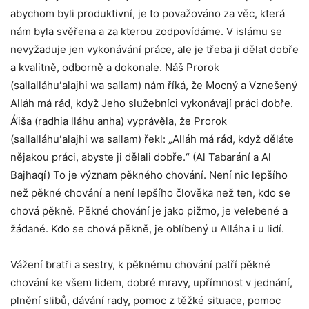
abychom byli produktivní, je to považováno za věc, která
nám byla svěřena a za kterou zodpovídáme. V islámu se
nevyžaduje jen vykonávání práce, ale je třeba ji dělat dobře
a kvalitně, odborně a dokonale. Náš Prorok
(sallalláhuʻalajhi wa sallam) nám říká, že Mocný a Vznešený
Alláh má rád, když Jeho služebníci vykonávají práci dobře.
Á’iša (radhia lláhu anha) vyprávěla, že Prorok
(sallalláhuʻalajhi wa sallam) řekl: „Alláh má rád, když děláte
nějakou práci, abyste ji dělali dobře.“ (Al Tabarání a Al
Bajhaqí) To je význam pěkného chování. Není nic lepšího
než pěkné chování a není lepšího člověka než ten, kdo se
chová pěkně. Pěkné chování je jako pižmo, je velebené a
žádané. Kdo se chová pěkně, je oblíbený u Alláha i u lidí.
Vážení bratři a sestry, k pěknému chování patří pěkné
chování ke všem lidem, dobré mravy, upřímnost v jednání,
plnění slibů, dávání rady, pomoc z těžké situace, pomoc