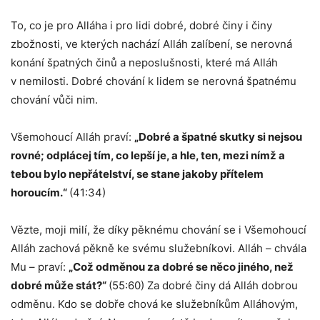
To, co je pro Alláha i pro lidi dobré, dobré činy i činy
zbožnosti, ve kterých nachází Alláh zalíbení, se nerovná
konání špatných činů a neposlušnosti, které má Alláh
v nemilosti. Dobré chování k lidem se nerovná špatnému
chování vůči nim.
Všemohoucí Alláh praví:
„Dobré a špatné skutky si nejsou
rovné; odplácej tím, co lepší je, a hle, ten, mezi nímž a
tebou bylo nepřátelství, se stane jakoby přítelem
horoucím.“
(41:34)
Vězte, moji milí, že díky pěknému chování se i Všemohoucí
Alláh zachová pěkně ke svému služebníkovi. Alláh – chvála
Mu – praví:
„Což odměnou za dobré se něco jiného, než
dobré může stát?“
(55:60) Za dobré činy dá Alláh dobrou
odměnu. Kdo se dobře chová ke služebníkům Alláhovým,