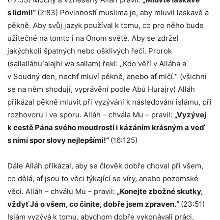
s lidmi!“
(2:83) Povinností muslima je, aby mluvil laskavě a
pěkně. Aby svůj jazyk používal k tomu, co pro něho bude
užitečné na tomto i na Onom světě. Aby se zdržel
jakýchkoli špatných nebo ošklivých řečí. Prorok
(sallalláhuʻalajhi wa sallam) řekl: „Kdo věří v Alláha a
v Soudný den, nechť mluví pěkně, anebo ať mlčí.“ (všichni
se na něm shodují, vyprávění podle Abú Hurajry) Alláh
přikázal pěkně mluvit při vyzývání k následování islámu, při
rozhovoru i ve sporu. Alláh – chvála Mu – pravil:
„Vyzývej
k cestě Pána svého moudrostí i kázáním krásným a veď
s nimi spor slovy nejlepšími!“
(16:125)
Dále Alláh přikázal, aby se člověk dobře choval při všem,
co dělá, ať jsou to věci týkající se víry, anebo pozemské
věci. Alláh – chválu Mu – pravil:
„Konejte zbožné skutky,
vždyť Já o všem, co činíte, dobře jsem zpraven.“
(23:51)
Islám vyzývá k tomu, abychom dobře vykonávali práci,