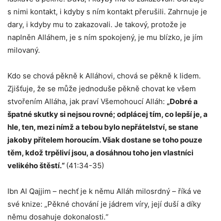
s nimi kontakt, i kdyby s ním kontakt přerušili. Zahrnuje je
dary, i kdyby mu to zakazovali. Je takový, protože je
naplněn Alláhem, je s ním spokojený, je mu blízko, je jím
milovaný.
Kdo se chová pěkně k Alláhovi, chová se pěkně k lidem.
Zjišťuje, že se může jednoduše pěkně chovat ke všem
stvořením Alláha, jak praví Všemohoucí Alláh:
„Dobré a
špatné skutky si nejsou rovné; odplácej tím, co lepší je, a
hle, ten, mezi nímž a tebou bylo nepřátelství, se stane
jakoby přítelem horoucím. Však dostane se toho pouze
těm, kdož trpěliví jsou, a dosáhnou toho jen vlastníci
velikého štěstí.“
(41:34-35)
Ibn Al Qajjim – nechť je k němu Alláh milosrdný – říká ve
své knize: „Pěkné chování je jádrem víry, její duší a díky
němu dosahuje dokonalosti.“