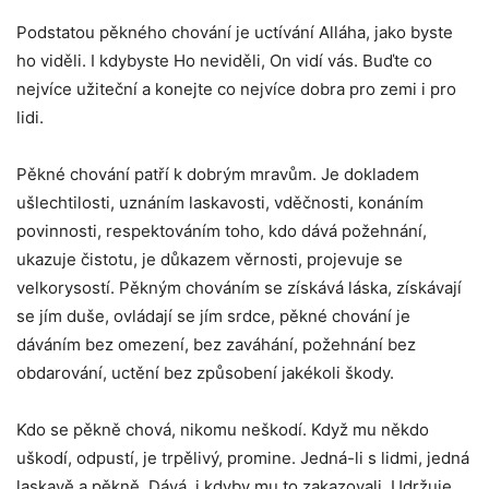
Podstatou pěkného chování je uctívání Alláha, jako byste
ho viděli. I kdybyste Ho neviděli, On vidí vás. Buďte co
nejvíce užiteční a konejte co nejvíce dobra pro zemi i pro
lidi.
Pěkné chování patří k dobrým mravům. Je dokladem
ušlechtilosti, uznáním laskavosti, vděčnosti, konáním
povinnosti, respektováním toho, kdo dává požehnání,
ukazuje čistotu, je důkazem věrnosti, projevuje se
velkorysostí. Pěkným chováním se získává láska, získávají
se jím duše, ovládají se jím srdce, pěkné chování je
dáváním bez omezení, bez zaváhání, požehnání bez
obdarování, uctění bez způsobení jakékoli škody.
Kdo se pěkně chová, nikomu neškodí. Když mu někdo
uškodí, odpustí, je trpělivý, promine. Jedná-li s lidmi, jedná
laskavě a pěkně. Dává, i kdyby mu to zakazovali. Udržuje