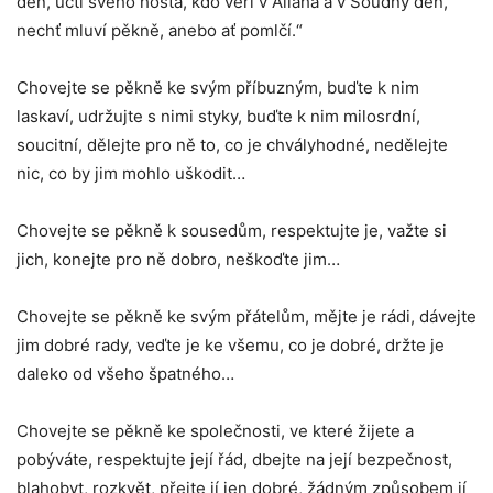
den, uctí svého hosta, kdo věří v Alláha a v Soudný den,
nechť mluví pěkně, anebo ať pomlčí.“
Chovejte se pěkně ke svým příbuzným, buďte k nim
laskaví, udržujte s nimi styky, buďte k nim milosrdní,
soucitní, dělejte pro ně to, co je chvályhodné, nedělejte
nic, co by jim mohlo uškodit…
Chovejte se pěkně k sousedům, respektujte je, važte si
jich, konejte pro ně dobro, neškoďte jim…
Chovejte se pěkně ke svým přátelům, mějte je rádi, dávejte
jim dobré rady, veďte je ke všemu, co je dobré, držte je
daleko od všeho špatného…
Chovejte se pěkně ke společnosti, ve které žijete a
pobýváte, respektujte její řád, dbejte na její bezpečnost,
blahobyt, rozkvět, přejte jí jen dobré, žádným způsobem jí