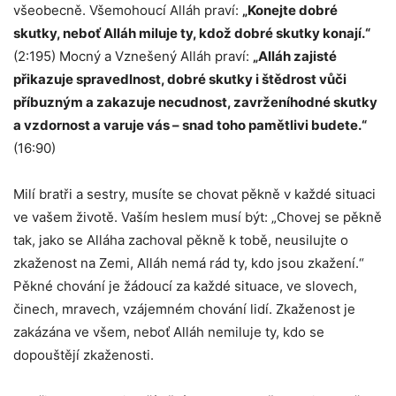
všeobecně. Všemohoucí Alláh praví:
„Konejte dobré
skutky, neboť Alláh miluje ty, kdož dobré skutky konají.“
(2:195) Mocný a Vznešený Alláh praví:
„Alláh zajisté
přikazuje spravedlnost, dobré skutky i štědrost vůči
příbuzným a zakazuje necudnost, zavrženíhodné skutky
a vzdornost a varuje vás – snad toho pamětlivi budete.“
(16:90)
Milí bratři a sestry, musíte se chovat pěkně v každé situaci
ve vašem životě. Vaším heslem musí být: „Chovej se pěkně
tak, jako se Alláha zachoval pěkně k tobě, neusilujte o
zkaženost na Zemi, Alláh nemá rád ty, kdo jsou zkažení.“
Pěkné chování je žádoucí za každé situace, ve slovech,
činech, mravech, vzájemném chování lidí. Zkaženost je
zakázána ve všem, neboť Alláh nemiluje ty, kdo se
dopouštějí zkaženosti.