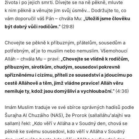
života i po jejich smrti. Dívejte se na ně pěkně, mluvte
k nim pěkně a věnujte jim svůj úsměv… Dodržujte to, co
vám doporučil váš Pán – chvála Mu:
„Uložili jsme člověku
být dobrý vůči rodičům.“
(29:8)
Chovejte se pěkně k příbuzným, přátelům, sousedům a
potřebným, ať je to muslim nebo nemuslim. Všemohoucí
Alláh – chvála Mu – praví:
„Chovejte se vlídně k rodičům,
příbuzným, sirotkům, chudým, sousedovi pokrevně
spřízněnému i cizímu, příteli ze sousedství a jdoucímu po
cestě Alláhově a těm, jimž vládne pravice! Alláh věru
nemiluje ty, kdož jsou domýšliví a vychloubační.“
(4:36)
Imám Muslim traduje ve své sbírce správných hadísů podle
Šurajha Al Chuzáího (NAS), že Prorok (sallalláhuʻalajhi wa
sallam) řekl: „Kdo věří v Alláha a v Soudný den, chová se
pěkně ke svému sousedovi, kdo věří v Alláha v Soudný