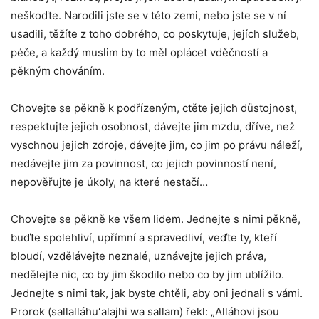
neškoďte. Narodili jste se v této zemi, nebo jste se v ní
usadili, těžíte z toho dobrého, co poskytuje, jejích služeb,
péče, a každý muslim by to měl oplácet vděčností a
pěkným chováním.
Chovejte se pěkně k podřízeným, ctěte jejich důstojnost,
respektujte jejich osobnost, dávejte jim mzdu, dříve, než
vyschnou jejich zdroje, dávejte jim, co jim po právu náleží,
nedávejte jim za povinnost, co jejich povinností není,
nepověřujte je úkoly, na které nestačí…
Chovejte se pěkně ke všem lidem. Jednejte s nimi pěkně,
buďte spolehliví, upřímní a spravedliví, veďte ty, kteří
bloudí, vzdělávejte neznalé, uznávejte jejich práva,
nedělejte nic, co by jim škodilo nebo co by jim ublížilo.
Jednejte s nimi tak, jak byste chtěli, aby oni jednali s vámi.
Prorok (sallalláhuʻalajhi wa sallam) řekl: „Alláhovi jsou