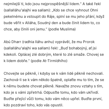
nejmilejší ti, kdo jsou nejprospěšnější lidem.“ A také řekl
(sallalláhuʻalajhi wa sallam): „Kdo se chce vyhnout Ohni
pekelnému a vstoupit do Ráje, splní se mu jeho přání, když
bude věřit v Alláha, Soudný den a bude činit lidem to, co
chce, aby činili oni jemu.“ (podle Muslima)
Abú Dharr (radhia lláhu anhu) vyprávěl, že mu Prorok
(sallalláhuʻalajhi wa sallam) řekl: „Buď bohabojný, ať jsi
kdekoli. Oplácej zlé dobrým, které to zlé smaže. Chovej se
k lidem dobře.“ (podle At-Tirmídhího)
Chovejte se pěkně, i kdyby se k vám lidé pěkně nechovali.
Zachová-li se k vám někdo špatně, oplaťte mu to tím, že se
k němu budete chovat pěkně. Navažte znovu vztahy s tím,
kdo je s vámi zpřetrhá. Odpusťte tomu, kdo vám ukřivdí.
Buďte přející vůči tomu, kdo vám něco upřel. Buďte první,
kdo pozdraví toho, kdo vás opustil.