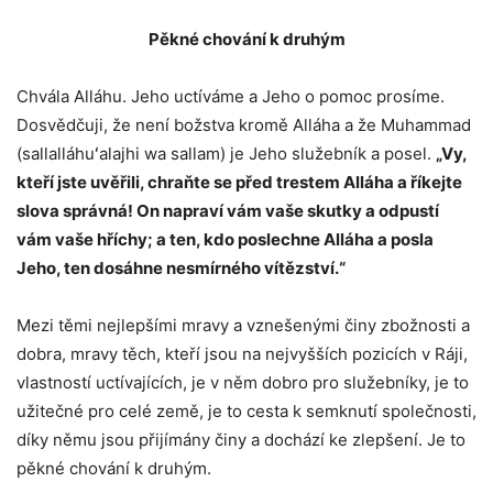
Pěkné chování k druhým
Chvála Alláhu. Jeho uctíváme a Jeho o pomoc prosíme.
Dosvědčuji, že není božstva kromě Alláha a že Muhammad
(sallalláhuʻalajhi wa sallam) je Jeho služebník a posel.
„Vy,
kteří jste uvěřili, chraňte se před trestem Alláha a říkejte
slova správná! On napraví vám vaše skutky a odpustí
vám vaše hříchy; a ten, kdo poslechne Alláha a posla
Jeho, ten dosáhne nesmírného vítězství.“
Mezi těmi nejlepšími mravy a vznešenými činy zbožnosti a
dobra, mravy těch, kteří jsou na nejvyšších pozicích v Ráji,
vlastností uctívajících, je v něm dobro pro služebníky, je to
užitečné pro celé země, je to cesta k semknutí společnosti,
díky němu jsou přijímány činy a dochází ke zlepšení. Je to
pěkné chování k druhým.