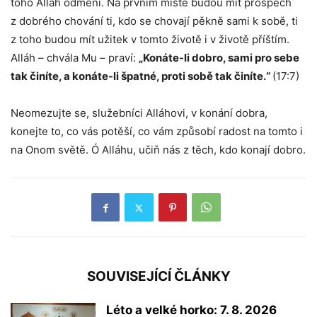
toho Alláh odmění. Na prvním místě budou mít prospěch
z dobrého chování ti, kdo se chovají pěkně sami k sobě, ti
z toho budou mít užitek v tomto životě i v životě příštím.
Alláh – chvála Mu – praví:
„Konáte-li dobro, sami pro sebe
tak činíte, a konáte-li špatné, proti sobě tak činíte.“
(17:7)
Neomezujte se, služebníci Alláhovi, v konání dobra,
konejte to, co vás potěší, co vám způsobí radost na tomto i
na Onom světě. Ó Alláhu, učiň nás z těch, kdo konají dobro.
SOUVISEJÍCÍ ČLÁNKY
Léto a velké horko: 7. 8. 2026