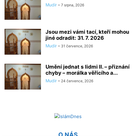
Mudir
-
7 srpna, 2026
Jsou mezi vámi tací, kteří mohou
jiné odradit: 31. 7. 2026
Mudir
-
31 července, 2026
Umění jednat s lidmi II. – přiznání
chyby – morálka věřícího a...
Mudir
-
24 července, 2026
O NÁS