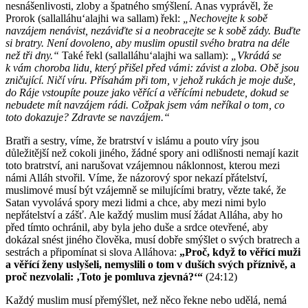
nesnášenlivosti, zloby a špatného smýšlení. Anas vyprávěl, že
Prorok (sallalláhuʻalajhi wa sallam) řekl:
„Nechovejte k sobě
navzájem nenávist, nezáviďte si a neobracejte se k sobě zády. Buďte
si bratry. Není dovoleno, aby muslim opustil svého bratra na déle
než tři dny.“
Také řekl (sallalláhuʻalajhi wa sallam):
„Vkrádá se
k vám choroba lidu, který přišel před vámi: závist a zloba. Obě jsou
zničující. Ničí víru. Přísahám při tom, v jehož rukách je moje duše,
do Ráje vstoupíte pouze jako věřící a věřícími nebudete, dokud se
nebudete mít navzájem rádi. Cožpak jsem vám neříkal o tom, co
toto dokazuje? Zdravte se navzájem.“
Bratři a sestry, víme, že bratrství v islámu a pouto víry jsou
důležitější než cokoli jiného, žádné spory ani odlišnosti nemají kazit
toto bratrství, ani narušovat vzájemnou náklonnost, kterou mezi
námi Alláh stvořil. Víme, že názorový spor nekazí přátelství,
muslimové musí být vzájemně se milujícími bratry, vězte také, že
Satan vyvolává spory mezi lidmi a chce, aby mezi nimi bylo
nepřátelství a zášť. Ale každý muslim musí žádat Alláha, aby ho
před tímto ochránil, aby byla jeho duše a srdce otevřené, aby
dokázal snést jiného člověka, musí dobře smýšlet o svých bratrech a
sestrách a připomínat si slova Alláhova:
„Proč, když to věřící muži
a věřící ženy uslyšeli, nemyslili o tom v duších svých příznivě, a
proč nezvolali: ‚Toto je pomluva zjevná?‘“
(24:12)
Každý muslim musí přemýšlet, než něco řekne nebo udělá, nemá