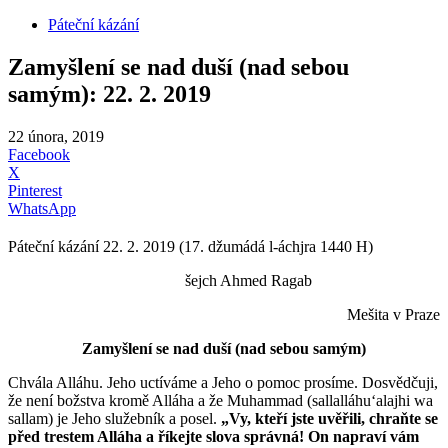
Páteční kázání
Zamyšlení se nad duší (nad sebou
samým): 22. 2. 2019
22 února, 2019
Facebook
X
Pinterest
WhatsApp
Páteční kázání 22. 2. 2019 (17. džumádá l-áchjra 1440 H)
šejch Ahmed Ragab
Mešita v Praze
Zamyšlení se nad duší (nad sebou samým)
Chvála Alláhu. Jeho uctíváme a Jeho o pomoc prosíme. Dosvědčuji,
že není božstva kromě Alláha a že Muhammad (sallalláhuʻalajhi wa
sallam) je Jeho služebník a posel.
„Vy, kteří jste uvěřili, chraňte se
před trestem Alláha a říkejte slova správná! On napraví vám