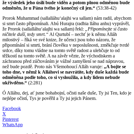
že výsledek jeho úsilí bude viděn a potom plnou odměnou bude
odměněn, že u Pána tvého je konečný cíl jen.“
(53:38-42)
Prorok Muhammad (sallalláhuʻalajhi wa sallam) nám radil, abychom
si smrt často připomínali. Abú Hurajra (radhia lláhu anhu) vyprávěl,
že Prorok (sallalláhuʻalajhi wa sallam) řekl:
„Připomínejte si často
ničitele duší, tedy smrt.“
Al Qurtubí – nechť je k němu Alláh
milostivý – říká ve své knize, že učenci jsou toho názoru, že
připomínání si smrti, brání člověku v neposlušnosti, změkčuje tvrdé
srdce, díky tomu vládne na tomto světě radost a ulehčuje to od
těžkostí na tomto světě. A na závěr vězte, že východiskem a
záchranou před zúčtováním je vážné zamyšlení se nad nápravou,
než bude pozdě. Proto nás Všemohoucí Alláh varuje:
„A bojte se
toho dne, v němž k Alláhovi se navrátíte, kdy duše každá bude
odměněna podle toho, co si vysloužila, a kdy lidem nebude
ukřivděno.“
(2:281)
Ó Alláhu, dej, ať jsme bohabojní, očisti naše duše, Ty jsi Ten, kdo je
nejlépe očistí, Tys je pověřil a Ty jsi jejich Pánem.
Facebook
X
Pinterest
WhatsApp