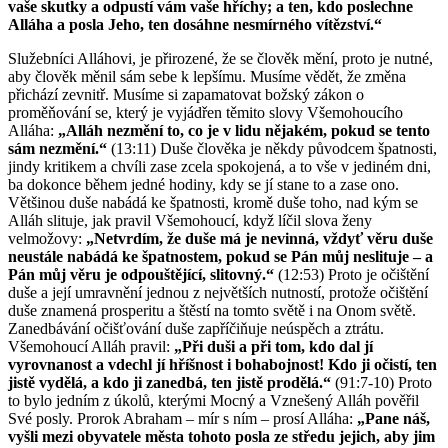
vaše skutky a odpustí vám vaše hříchy; a ten, kdo poslechne
Alláha a posla Jeho, ten dosáhne nesmírného vítězství.“
Služebníci Alláhovi, je přirozené, že se člověk mění, proto je nutné,
aby člověk měnil sám sebe k lepšímu. Musíme vědět, že změna
přichází zevnitř. Musíme si zapamatovat božský zákon o
proměňování se, který je vyjádřen těmito slovy Všemohoucího
Alláha:
„Alláh nezmění to, co je v lidu nějakém, pokud se tento
sám nezmění.“
(13:11) Duše člověka je někdy původcem špatnosti,
jindy kritikem a chvíli zase zcela spokojená, a to vše v jediném dni,
ba dokonce během jedné hodiny, kdy se jí stane to a zase ono.
Většinou duše nabádá ke špatnosti, kromě duše toho, nad kým se
Alláh slituje, jak pravil Všemohoucí, když líčil slova ženy
velmožovy:
„Netvrdím, že duše má je nevinná, vždyť věru duše
neustále nabádá ke špatnostem, pokud se Pán můj neslituje – a
Pán můj věru je odpouštějící, slitovný.“
(12:53) Proto je očištění
duše a její umravnění jednou z největších nutností, protože očištění
duše znamená prosperitu a štěstí na tomto světě i na Onom světě.
Zanedbávání očišťování duše zapříčiňuje neúspěch a ztrátu.
Všemohoucí Alláh pravil:
„Při duši a při tom, kdo dal jí
vyrovnanost a vdechl jí hříšnost i bohabojnost! Kdo ji očistí, ten
jistě vydělá, a kdo ji zanedbá, ten jistě prodělá.“
(91:7-10) Proto
to bylo jedním z úkolů, kterými Mocný a Vznešený Alláh pověřil
Své posly. Prorok Abraham – mír s ním – prosí Alláha:
„Pane náš,
vyšli mezi obyvatele města tohoto posla ze středu jejich, aby jim