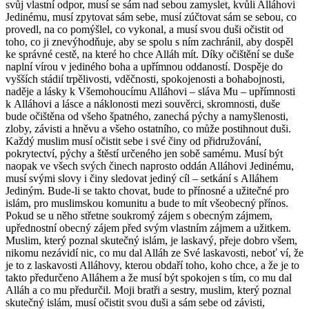
svůj vlastní odpor, musí se sám nad sebou zamyslet, kvůli Alláhovi
Jedinému, musí zpytovat sám sebe, musí zúčtovat sám se sebou, co
provedl, na co pomýšlel, co vykonal, a musí svou duši očistit od
toho, co ji znevýhodňuje, aby se spolu s ním zachránil, aby dospěl
ke správné cestě, na které ho chce Alláh mít. Díky očištění se duše
naplní vírou v jediného boha a upřímnou oddaností. Dospěje do
vyšších stádií trpělivosti, vděčnosti, spokojenosti a bohabojnosti,
naděje a lásky k Všemohoucímu Alláhovi – sláva Mu – upřímnosti
k Alláhovi a lásce a náklonosti mezi souvěrci, skromnosti, duše
bude očištěna od všeho špatného, zanechá pýchy a namyšlenosti,
zloby, závisti a hněvu a všeho ostatního, co může postihnout duši.
Každý muslim musí očistit sebe i své činy od přidružování,
pokrytectví, pýchy a štěstí určeného jen sobě samému. Musí být
naopak ve všech svých činech naprosto oddán Alláhovi Jedinému,
musí svými slovy i činy sledovat jediný cíl – setkání s Alláhem
Jediným. Bude-li se takto chovat, bude to přínosné a užitečné pro
islám, pro muslimskou komunitu a bude to mít všeobecný přínos.
Pokud se u něho střetne soukromý zájem s obecným zájmem,
upřednostní obecný zájem před svým vlastním zájmem a užitkem.
Muslim, který poznal skutečný islám, je laskavý, přeje dobro všem,
nikomu nezávidí nic, co mu dal Alláh ze Své laskavosti, neboť ví, že
je to z laskavosti Alláhovy, kterou obdaří toho, koho chce, a že je to
takto předurčeno Alláhem a že musí být spokojen s tím, co mu dal
Alláh a co mu předurčil. Moji bratři a sestry, muslim, který poznal
skutečný islám, musí očistit svou duši a sám sebe od závisti,