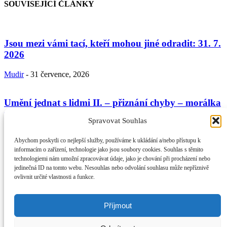
SOUVISEJÍCÍ ČLÁNKY
Jsou mezi vámi tací, kteří mohou jiné odradit: 31. 7.
2026
Mudir
-
31 července, 2026
Umění jednat s lidmi II. – přiznání chyby – morálka
věřícího a...
Spravovat Souhlas
Mudir
-
24 července, 2026
Abychom poskytli co nejlepší služby, používáme k ukládání a/nebo přístupu k
informacím o zařízení, technologie jako jsou soubory cookies. Souhlas s těmito
technologiemi nám umožní zpracovávat údaje, jako je chování při procházení nebo
Umění jednání s lidmi podle Koránu a sunny: 17. 7.
jedinečná ID na tomto webu. Nesouhlas nebo odvolání souhlasu může nepříznivě
2026
ovlivnit určité vlastnosti a funkce.
Mudir
-
17 července, 2026
Příjmout
O NÁS
Provozovatel webu Islámská nadace v Praze. Blatská 1491 198 00