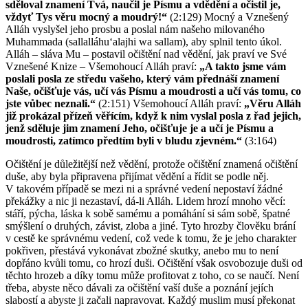
sděloval znamení Tvá, naučil je Písmu a vdědění a očistil je,
vždyť Tys věru mocný a moudrý!“
(2:129) Mocný a Vznešený
Alláh vyslyšel jeho prosbu a poslal nám našeho milovaného
Muhammada (sallalláhuʻalajhi wa sallam), aby splnil tento úkol.
Alláh – sláva Mu – postavil očištění nad vědění, jak praví ve Své
Vznešené Knize – Všemohoucí Alláh praví:
„A takto jsme vám
poslali posla ze středu vašeho, který vám přednáší znamení
Naše, očišťuje vás, učí vás Písmu a moudrosti a učí vás tomu, co
jste vůbec neznali.“
(2:151) Všemohoucí Alláh praví:
„Věru Alláh
již prokázal přízeň věřícím, když k nim vyslal posla z řad jejich,
jenž sděluje jim znamení Jeho, očišťuje je a učí je Písmu a
moudrosti, zatímco předtím byli v bludu zjevném.“
(3:164)
Očištění je důležitější než vědění, protože očištění znamená očištění
duše, aby byla připravena přijímat vědění a řídit se podle něj.
V takovém případě se mezi ni a správné vedení nepostaví žádné
překážky a nic ji nezastaví, dá-li Alláh. Lidem hrozí mnoho věcí:
stáří, pýcha, láska k sobě samému a pomáhání si sám sobě, špatné
smýšlení o druhých, závist, zloba a jiné. Tyto hrozby člověku brání
v cestě ke správnému vedení, což vede k tomu, že je jeho charakter
pokřiven, přestává vykonávat zbožné skutky, anebo mu to není
dopřáno kvůli tomu, co hrozí duši. Očištění však osvobozuje duši od
těchto hrozeb a díky tomu může profitovat z toho, co se naučí. Není
třeba, abyste něco dávali za očištění vaší duše a poznání jejích
slabostí a abyste ji začali napravovat. Každý muslim musí překonat