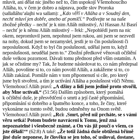
mluvit, ani dělat nic jiného než to, čím uspokojí Všemohoucího
Alláha, to, v čem je dobro a náprava, podle slov Proroka
(sallalláhuʻalajhi wa sallam):
„Kdo věří v Alláha a v Soudný den,
nechť mluví jen dobře, anebo ať pomlčí.“
Podívejte se na naše
zbožné předky – nechť je k nim Alláh milostivý, Al Hassan Al Basrí
– nechť je k němu Alláh milostivý – řekl: „Nepohlédl jsem na nic
okem, nepromluvil jsem, nepohnul jsem rukou, ani jsem se nezvedl
na nohy, dokud jsem se nezamyslel, jestli je to čin poslušnosti či
neposlušnosti. Když to byl čin poslušnosti, udělal jsem to, když
neposlušnosti, neudělal jsem to.“ Zbožní předkové věnovali očištění
duše velkou pozornost. Dávali tomu přednost před vším ostatním. A
jak se očistíme my? Tak, že budeme následovat to, co nám předepsal
Alláh, povolíme si to, co nám povolil Alláh, a zakážeme si to, co
Alláh zakázal. Pomůže nám v tom připomenutí si cíle, pro který
jsme byli stvořeni, a tím je uctívání Alláha a poslušnost vůči Němu.
Všemohoucí Alláh praví:
„A džiny a lidi jsem jedině proto stvořil,
aby Mne uctívali.“
(51:56) Dalším způsobem, který pomáhá
k očištění duše, je přesvědčení o smrti a její časté připomínání,
připomínání si dobrého a špatného konce, a toho, že činy, které
vykonáme na tomto světě, budou odměněny na Onom světě.
Všemohoucí Alláh praví:
„Rci: ‚Smrt, před níž prcháte, se s vámi
věru setká! Potom budete navráceni k Tomu, jenž zná
nepoznatelné i všeobecně známé, a On vás již poučí o všem, co
jste dělali!‘“
(62:8) A také:
„Že totiž žádná duše obtížená břímě
jiné duše neponese, že člověku se jen toho, oč usiloval, dostane,