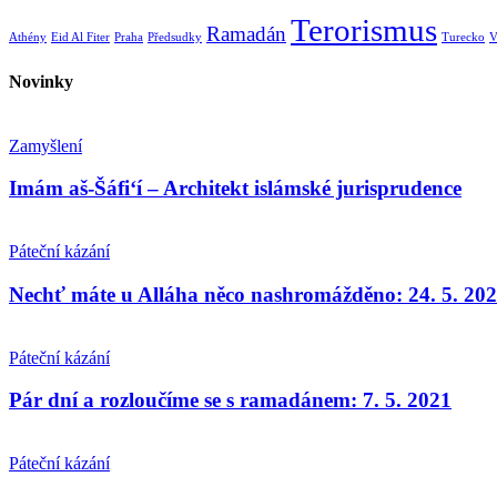
Terorismus
Ramadán
Athény
Eid Al Fiter
Praha
Předsudky
Turecko
V
Novinky
Zamyšlení
Imám aš-Šáfi‘í – Architekt islámské jurisprudence
Páteční kázání
Nechť máte u Alláha něco nashromážděno: 24. 5. 20
Páteční kázání
Pár dní a rozloučíme se s ramadánem: 7. 5. 2021
Páteční kázání