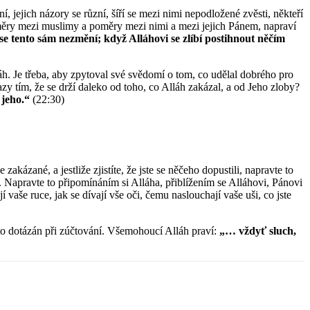
jejich názory se různí, šíří se mezi nimi nepodložené zvěsti, někteří
poměry mezi muslimy a poměry mezi nimi a mezi jejich Pánem, napraví
se tento sám nezmění; když Alláhovi se zlíbí postihnout něčím
h. Je třeba, aby zpytoval své svědomí o tom, co udělal dobrého pro
 tím, že se drží daleko od toho, co Alláh zakázal, a od Jeho zloby?
 jeho.“
(22:30)
zakázané, a jestliže zjistíte, že jste se něčeho dopustili, napravte to
. Napravte to připomínáním si Alláha, přiblížením se Alláhovi, Pánovi
vaše ruce, jak se dívají vše oči, čemu naslouchají vaše uši, co jste
 to dotázán při zúčtování. Všemohoucí Alláh praví:
„… vždyť sluch,