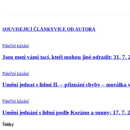
SOUVISEJÍCÍ ČLÁNKY
VÍCE OD AUTORA
Páteční kázání
Jsou mezi vámi tací, kteří mohou jiné odradit: 31. 7.
Páteční kázání
Umění jednat s lidmi II. – přiznání chyby – morálka v
Páteční kázání
Umění jednání s lidmi podle Koránu a sunny: 17. 7. 
Štítky