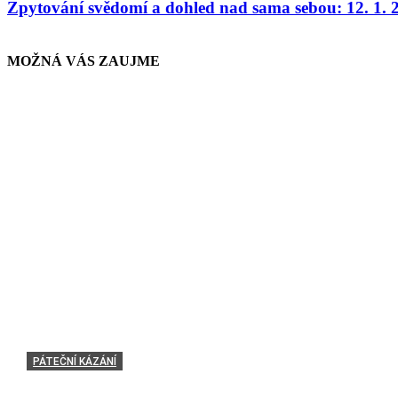
Zpytování svědomí a dohled nad sama sebou: 12. 1. 
MOŽNÁ VÁS ZAUJME
PÁTEČNÍ KÁZÁNÍ
Lekce a poučení z noční cesty a cesty do nebe: 17. 2. 