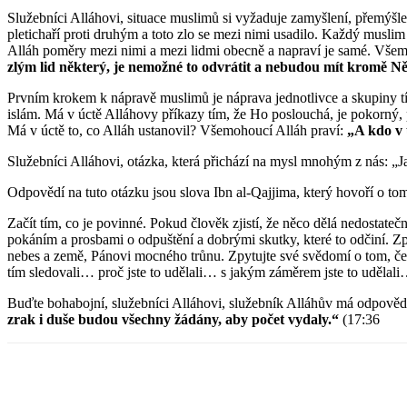
Služebníci Alláhovi, situace muslimů si vyžaduje zamyšlení, přemýšlen
pletichaří proti druhým a toto zlo se mezi nimi usadilo. Každý musli
Alláh poměry mezi nimi a mezi lidmi obecně a napraví je samé. Všem
zlým lid některý, je nemožné to odvrátit a nebudou mít kromě 
Prvním krokem k nápravě muslimů je náprava jednotlivce a skupiny tí
islám. Má v úctě Alláhovy příkazy tím, že Ho poslouchá, je pokorný,
Má v úctě to, co Alláh ustanovil? Všemohoucí Alláh praví:
„A kdo v 
Služebníci Alláhovi, otázka, která přichází na mysl mnohým z nás: 
Odpovědí na tuto otázku jsou slova Ibn al-Qajjima, který hovoří o to
Začít tím, co je povinné. Pokud člověk zjistí, že něco dělá nedostatečně
pokáním a prosbami o odpuštění a dobrými skutky, které to odčiní. Zp
nebes a země, Pánovi mocného trůnu. Zpytujte své svědomí o tom, čeho s
tím sledovali… proč jste to udělali… s jakým záměrem jste to udělal
Buďte bohabojní, služebníci Alláhovi, služebník Alláhův má odpovědnos
zrak i duše budou všechny žádány, aby počet vydaly.“
(17:36