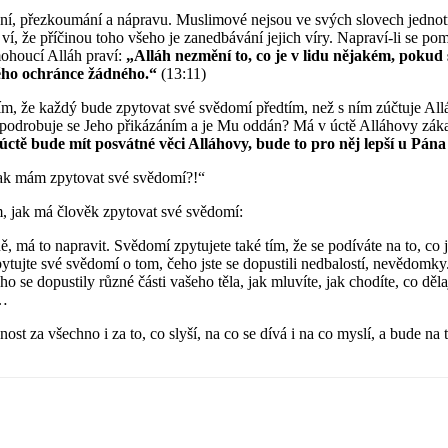
í, přezkoumání a nápravu. Muslimové nejsou ve svých slovech jednotní, 
m ví, že příčinou toho všeho je zanedbávání jejich víry. Napraví-li se 
ohoucí Alláh praví:
„Alláh nezmění to, co je v lidu nějakém, pokud 
Něho ochránce žádného.“
(13:11)
m, že každý bude zpytovat své svědomí předtím, než s ním zúčtuje Allá
 podrobuje se Jeho přikázáním a je Mu oddán? Má v úctě Alláhovy zákazy
úctě bude mít posvátné věci Alláhovy, bude to pro něj lepší u Pána
„Jak mám zpytovat své svědomí?!“
m, jak má člověk zpytovat své svědomí:
, má to napravit. Svědomí zpytujete také tím, že se podíváte na to, co je 
ytujte své svědomí o tom, čeho jste se dopustili nedbalostí, nevědomky
e dopustily různé části vašeho těla, jak mluvíte, jak chodíte, co dělají 
i…
t za všechno i za to, co slyší, na co se dívá i na co myslí, a bude na