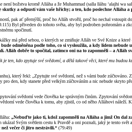
 není božstva kromě Alláha a že Muhammad (salla lláhu ʻalajhi wa sal
 skutky a odpustí vám vaše hříchy; a ten, kdo poslechne Alláha a 
í, pak ať přemýšlí, proč ho Alláh stvořil, proč ho nechal vstoupit do 
3:115) Byl přiveden do tohoto světa, aby byl podroben pohromám a zkou
stnému spočinutí.
kážky má před sebou, o kterých se zmiňuje Alláh ve Své Knize a které ob
dá bude odměněna podle toho, co si vysloužila, a kdy lidem nebude
li. Alláh dobře to spočítal, zatímco oni na to zapomněli – a Alláh 
je ten, kdo zpytuje své svědomí, a dělá takové věci, které mu budou ku
hu), který řekl: „Zpytujte své svědomí, než s vámi bude zúčtováno. Zv
 pro den, kdy stanete před velkým zúčtováním a nic nebude skryto před
Zpytování svědomí vede člověka ke správným činům. Zpytování svědomí
ědomí vede člověka k tomu, aby zjistil, co od něho Alláhovi náleží. Kd
lláha:
„Nebuďte jako ti, kdož zapomněli na Alláha a jimž On dal z
láh ukázal Svým světlem cestu k Pravdě a oni poznali, jaký je tento svě
než večer či jitro nestrávili.“
(79:49)