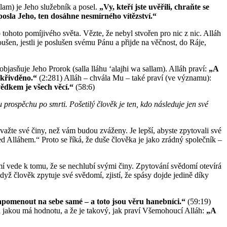
lam) je Jeho služebník a posel.
„Vy, kteří jste uvěřili, chraňte se
posla Jeho, ten dosáhne nesmírného vítězství.“
tohoto pomíjivého světa. Vězte, že nebyl stvořen pro nic z nic. Alláh
šen, jestli je poslušen svému Pánu a přijde na věčnost, do Ráje,
jasňuje Jeho Prorok (salla lláhu ʻalajhi wa sallam). Alláh praví:
„A
 ukřivděno.“
(2:281) Alláh – chvála Mu – také praví (ve významu):
svědkem je všech věcí.“
(58:6)
 prospěchu po smrti. Pošetilý člověk je ten, kdo následuje jen své
ažte své činy, než vám budou zváženy. Je lepší, abyste zpytovali své
 Alláhem.“ Proto se říká, že duše člověka je jako zrádný společník –
 vede k tomu, že se nechlubí svými činy. Zpytování svědomí otevírá
yž člověk zpytuje své svědomí, zjistí, že spásy dojde jedině díky
apomenout na sebe samé – a toto jsou věru hanebníci.“
(59:19)
t a jakou má hodnotu, a že je takový, jak praví Všemohoucí Alláh:
„A