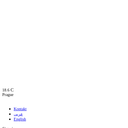
C
18.6
Prague
Kontakt
عربى
English