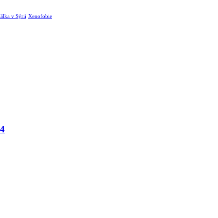
álka v Sýrii
Xenofobie
24