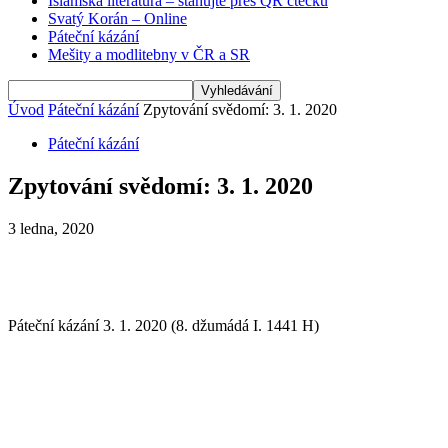
Islámská literatura – stahujte přes QR čtečku
Svatý Korán – Online
Páteční kázání
Mešity a modlitebny v ČR a SR
Úvod
Páteční kázání
Zpytování svědomí: 3. 1. 2020
Páteční kázání
Zpytování svědomí: 3. 1. 2020
3 ledna, 2020
Páteční kázání 3. 1. 2020 (8. džumádá I. 1441 H)