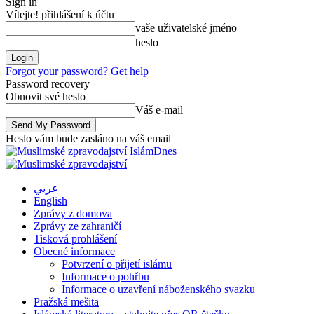
Sign in
Vítejte! přihlášení k účtu
vaše uživatelské jméno
heslo
Forgot your password? Get help
Password recovery
Obnovit své heslo
Váš e-mail
Heslo vám bude zasláno na váš email
IslámDnes
عربي
English
Zprávy z domova
Zprávy ze zahraničí
Tisková prohlášení
Obecné informace
Potvrzení o přijetí islámu
Informace o pohřbu
Informace o uzavření náboženského svazku
Pražská mešita