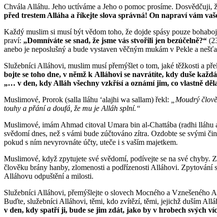
Chvála Alláhu. Jeho uctíváme a Jeho o pomoc prosíme. Dosvědčuji, že
před trestem Alláha a říkejte slova správná! On napraví vám vaše
Každý muslim si musí být vědom toho, že dojde spásy pouze bohabojnost
praví:
„Domníváte se snad, že jsme vás stvořili jen bezúčelně?“
(2
anebo je neposlušný a bude vystaven věčným mukám v Pekle a nešťa
Služebníci Alláhovi, muslim musí přemýšlet o tom, jaké těžkosti a pře
bojte se toho dne, v němž k Alláhovi se navrátíte, kdy duše kaž
„… v den, kdy Alláh všechny vzkřísí a oznámí jim, co vlastně děla
Muslimové, Prorok (salla lláhu ʻalajhi wa sallam) řekl:
„Moudrý člověk 
touhy a přání a doufá, že mu je Alláh splní.“
Muslimové, imám Ahmad citoval Umara bin al-Chattába (radhi lláhu an
svědomí dnes, než s vámi bude zúčtováno zítra. Ozdobte se svými činy
pokud s ním nevyrovnáte účty, uteče i s vaším majetkem.
Muslimové, když zpytujete své svědomí, podívejte se na své chyby. 
člověku brány hanby, zlomenosti a podřízenosti Alláhovi. Zpytování sv
Alláhovu odpuštění a milosti.
Služebníci Alláhovi, přemýšlejte o slovech Mocného a Vznešeného A
Buďte, služebníci Alláhovi, těmi, kdo zvítězí, těmi, jejichž duším Al
v den, kdy spatří ji, bude se jim zdát, jako by v hrobech svých víc 