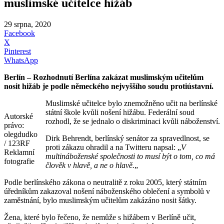
muslimské učitelce hižáb
29 srpna, 2020
Facebook
X
Pinterest
WhatsApp
Berlín – Rozhodnutí Berlína zakázat muslimským učitelům
nosit hižáb je podle německého nejvyššího soudu protiústavní.
Muslimské učitelce bylo znemožněno učit na berlínské
státní škole kvůli nošení hižábu. Federální soud
Autorské
rozhodl, že se jednalo o diskriminaci kvůli náboženství.
právo:
olegdudko
Dirk Behrendt, berlínský senátor za spravedlnost, se
/ 123RF
proti zákazu ohradil a na Twitteru napsal: „
V
Reklamní
multináboženské společnosti to musí být o tom, co má
fotografie
člověk v hlavě, a ne o hlavě.
„
Podle berlínského zákona o neutralitě z roku 2005, který státním
úředníkům zakazoval nošení náboženského oblečení a symbolů v
zaměstnání, bylo muslimským učitelům zakázáno nosit šátky.
Žena, které bylo řečeno, že nemůže s hižábem v Berlíně učit,