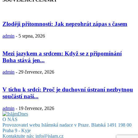
Zloději přítomnosti: Jak neprohrát zápas s časem
admin
-
5 srpna, 2026
Mezi jazykem a srdcem: Když se z připomínání
Boha stává jen...
admin
-
29 července, 2026
V tichu k srdci: Proč je duchovní ústraní nezbytnou
součástí naší...
admin
-
19 července, 2026
O NÁS
Provozovatel webu Islámská nadace v Praze. Blatská 1491 198 00
Praha 9 - Kyje
Kontaktujte nás:
info@islam.cz