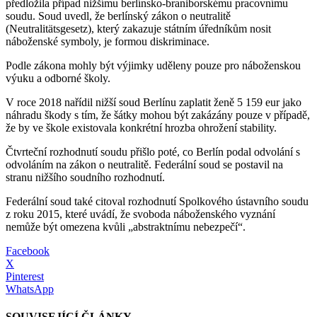
předložila případ nižšímu berlínsko-braniborskému pracovnímu
soudu. Soud uvedl, že berlínský zákon o neutralitě
(Neutralitätsgesetz), který zakazuje státním úředníkům nosit
náboženské symboly, je formou diskriminace.
Podle zákona mohly být výjimky uděleny pouze pro náboženskou
výuku a odborné školy.
V roce 2018 nařídil nižší soud Berlínu zaplatit ženě 5 159 eur jako
náhradu škody s tím, že šátky mohou být zakázány pouze v případě,
že by ve škole existovala konkrétní hrozba ohrožení stability.
Čtvrteční rozhodnutí soudu přišlo poté, co Berlín podal odvolání s
odvoláním na zákon o neutralitě. Federální soud se postavil na
stranu nižšího soudního rozhodnutí.
Federální soud také citoval rozhodnutí Spolkového ústavního soudu
z roku 2015, které uvádí, že svoboda náboženského vyznání
nemůže být omezena kvůli „abstraktnímu nebezpečí“.
Facebook
X
Pinterest
WhatsApp
SOUVISEJÍCÍ ČLÁNKY