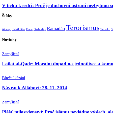
V tichu k srdci: Proč je duchovní ústraní nezbytnou so
Štítky
Terorismus
Ramadán
Athény
Eid Al Fiter
Praha
Předsudky
Turecko
V
Novinky
Zamyšlení
Lailat al-Qadr: Morální dopad na jednotlivce a komu
Páteční kázání
Návrat k Alláhovi: 28. 11. 2014
Zamyšlení
Plášť milosrdenství: Proč islámu nevládne výslech, al