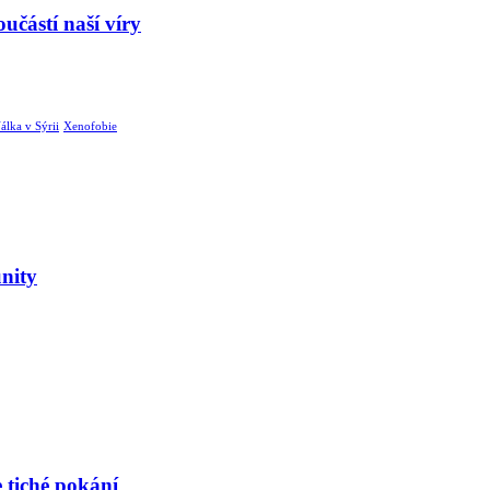
učástí naší víry
álka v Sýrii
Xenofobie
nity
e tiché pokání