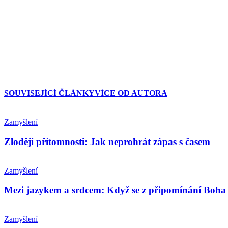
SOUVISEJÍCÍ ČLÁNKY
VÍCE OD AUTORA
Zamyšlení
Zloději přítomnosti: Jak neprohrát zápas s časem
Zamyšlení
Mezi jazykem a srdcem: Když se z připomínání Boha 
Zamyšlení