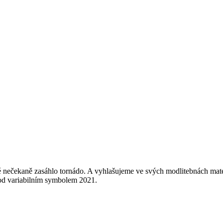
é nečekaně zasáhlo tornádo. A vyhlašujeme ve svých modlitebnách mater
od variabilním symbolem 2021.