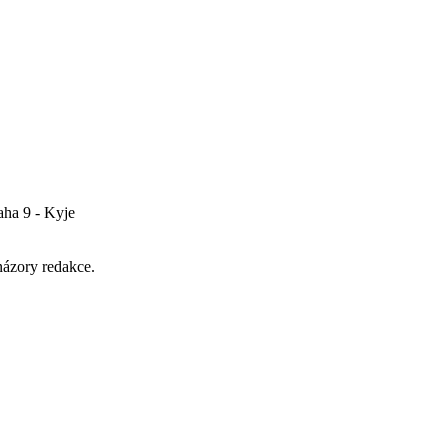
aha 9 - Kyje
názory redakce.