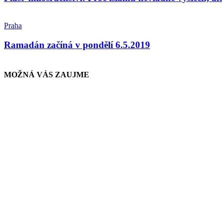
Praha
Ramadán začíná v pondělí 6.5.2019
MOŽNÁ VÁS ZAUJME