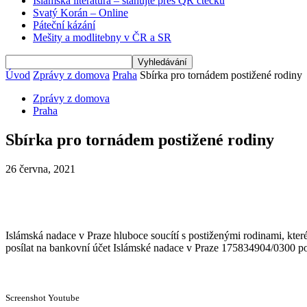
Islámská literatura – stahujte přes QR čtečku
Svatý Korán – Online
Páteční kázání
Mešity a modlitebny v ČR a SR
Úvod
Zprávy z domova
Praha
Sbírka pro tornádem postižené rodiny
Zprávy z domova
Praha
Sbírka pro tornádem postižené rodiny
26 června, 2021
Islámská nadace v Praze hluboce soucítí s postiženými rodinami, kter
posílat na bankovní účet Islámské nadace v Praze 175834904/0300 p
Screenshot Youtube