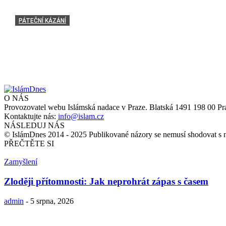
PÁTEČNÍ KÁZÁNÍ
Osobnost muslima: 6. 1. 2017
Mudir
-
18 června, 2017
O NÁS
Provozovatel webu Islámská nadace v Praze. Blatská 1491 198 00 Pr
Kontaktujte nás:
info@islam.cz
NÁSLEDUJ NÁS
© IslámDnes 2014 - 2025 Publikované názory se nemusí shodovat s 
PŘEČTĚTE SI
Zamyšlení
Zloději přítomnosti: Jak neprohrát zápas s časem
admin
-
5 srpna, 2026