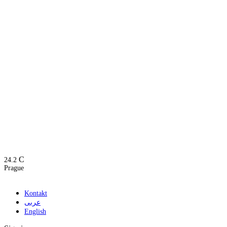
C
24.2
Prague
Kontakt
عربى
English