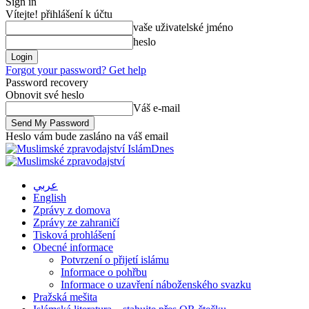
Sign in
Vítejte! přihlášení k účtu
vaše uživatelské jméno
heslo
Forgot your password? Get help
Password recovery
Obnovit své heslo
Váš e-mail
Heslo vám bude zasláno na váš email
IslámDnes
عربي
English
Zprávy z domova
Zprávy ze zahraničí
Tisková prohlášení
Obecné informace
Potvrzení o přijetí islámu
Informace o pohřbu
Informace o uzavření náboženského svazku
Pražská mešita