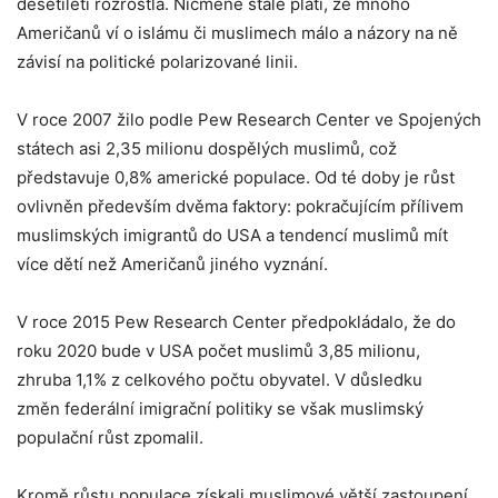
desetiletí rozrostla. Nicméně stále platí, že mnoho
Američanů ví o islámu či muslimech málo a názory na ně
závisí na politické polarizované linii.
V roce 2007 žilo podle Pew Research Center ve Spojených
státech asi 2,35 milionu dospělých muslimů, což
představuje 0,8% americké populace. Od té doby je růst
ovlivněn především dvěma faktory: pokračujícím přílivem
muslimských imigrantů do USA a tendencí muslimů mít
více dětí než Američanů jiného vyznání.
V roce 2015 Pew Research Center předpokládalo, že do
roku 2020 bude v USA počet muslimů 3,85 milionu,
zhruba 1,1% z celkového počtu obyvatel. V důsledku
změn federální imigrační politiky se však muslimský
populační růst zpomalil.
Kromě růstu populace získali muslimové větší zastoupení