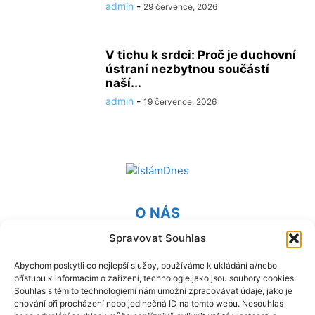
admin
-
29 července, 2026
V tichu k srdci: Proč je duchovní
ústraní nezbytnou součástí
naší...
admin
-
19 července, 2026
O NÁS
Spravovat Souhlas
Provozovatel webu Islámská nadace v Praze. Blatská 1491
198 00 Praha 9 - Kyje
Abychom poskytli co nejlepší služby, používáme k ukládání a/nebo
přístupu k informacím o zařízení, technologie jako jsou soubory cookies.
Kontaktujte nás:
info@islam.cz
Souhlas s těmito technologiemi nám umožní zpracovávat údaje, jako je
chování při procházení nebo jedinečná ID na tomto webu. Nesouhlas