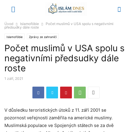
Úvod
Islamofóbie
Počet muslimů v USA spolu s negativními
předsudky dále roste
Islamofóbie
Zprávy ze zahraničí
Počet muslimů v USA spolu s
negativními předsudky dále
roste
1 září, 2021
V důsledku teroristických útoků z 11. září 2001 se
pozornost veřejnosti zaměřila na americké muslimy.
Muslimská populace ve Spojených státech se za dvě