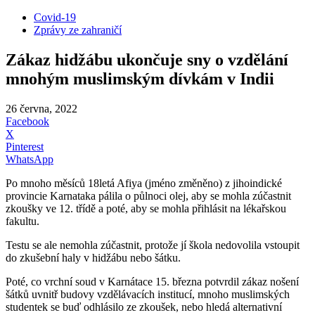
Covid-19
Zprávy ze zahraničí
Zákaz hidžábu ukončuje sny o vzdělání
mnohým muslimským dívkám v Indii
26 června, 2022
Facebook
X
Pinterest
WhatsApp
Po mnoho měsíců 18letá Afiya (jméno změněno) z jihoindické
provincie Karnataka pálila o půlnoci olej, aby se mohla zúčastnit
zkoušky ve 12. třídě a poté, aby se mohla přihlásit na lékařskou
fakultu.
Testu se ale nemohla zúčastnit, protože jí škola nedovolila vstoupit
do zkušební haly v hidžábu nebo šátku.
Poté, co vrchní soud v Karnátace 15. března potvrdil zákaz nošení
šátků uvnitř budovy vzdělávacích institucí, mnoho muslimských
studentek se buď odhlásilo ze zkoušek, nebo hledá alternativní