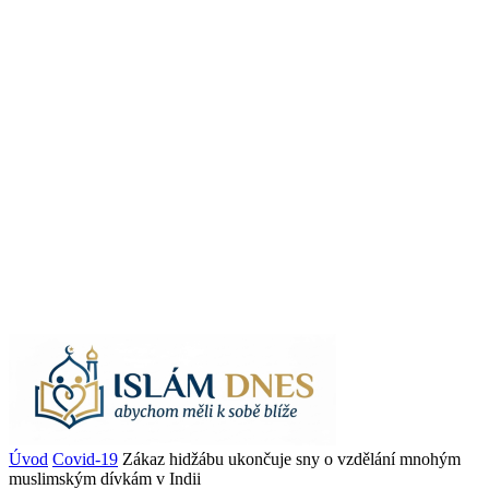
Úvod
Covid-19
Zákaz hidžábu ukončuje sny o vzdělání mnohým
muslimským dívkám v Indii