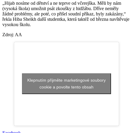
„Hijab nosíme od dětství a ne teprve od včerejška. Měli by nám
(vysoká škola) umožnit psát zkoušky z hidžábu. Dříve neměly
žádné problémy, ale poté, co přišel soudní příkaz, byly zakázány,“
řekla Hiba Sheikh další studentka, která taktéž od března navštěvuje
vysokou školu.
Zdroj: AA
Klepnutím přijměte marketingové soubory
cookie a povolte tento obsah
Facebook