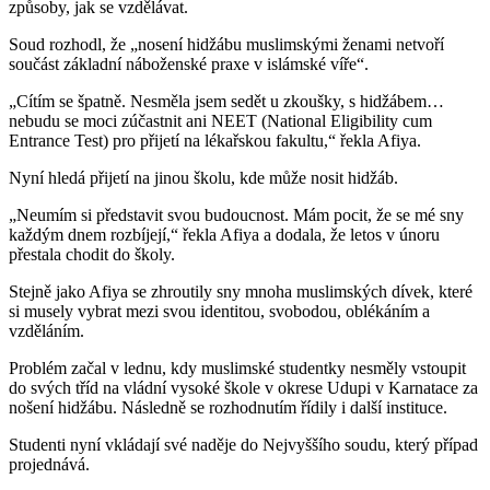
způsoby, jak se vzdělávat.
Soud rozhodl, že „nosení hidžábu muslimskými ženami netvoří
součást základní náboženské praxe v islámské víře“.
„Cítím se špatně. Nesměla jsem sedět u zkoušky, s hidžábem…
nebudu se moci zúčastnit ani NEET (National Eligibility cum
Entrance Test) pro přijetí na lékařskou fakultu,“ řekla Afiya.
Nyní hledá přijetí na jinou školu, kde může nosit hidžáb.
„Neumím si představit svou budoucnost. Mám pocit, že se mé sny
každým dnem rozbíjejí,“ řekla Afiya a dodala, že letos v únoru
přestala chodit do školy.
Stejně jako Afiya se zhroutily sny mnoha muslimských dívek, které
si musely vybrat mezi svou identitou, svobodou, oblékáním a
vzděláním.
Problém začal v lednu, kdy muslimské studentky nesměly vstoupit
do svých tříd na vládní vysoké škole v okrese Udupi v Karnatace za
nošení hidžábu. Následně se rozhodnutím řídily i další instituce.
Studenti nyní vkládají své naděje do Nejvyššího soudu, který případ
projednává.