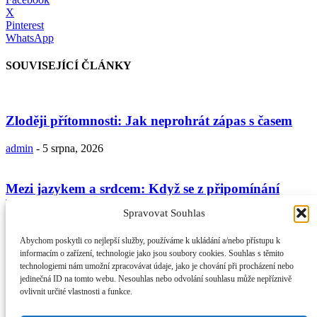
X
Pinterest
WhatsApp
SOUVISEJÍCÍ ČLÁNKY
Zloději přítomnosti: Jak neprohrát zápas s časem
admin
-
5 srpna, 2026
Mezi jazykem a srdcem: Když se z připomínání
Boha stává jen...
Spravovat Souhlas
admin
-
29 července, 2026
Abychom poskytli co nejlepší služby, používáme k ukládání a/nebo přístupu k
informacím o zařízení, technologie jako jsou soubory cookies. Souhlas s těmito
technologiemi nám umožní zpracovávat údaje, jako je chování při procházení nebo
V tichu k srdci: Proč je duchovní ústraní nezbytnou
jedinečná ID na tomto webu. Nesouhlas nebo odvolání souhlasu může nepříznivě
součástí naší...
ovlivnit určité vlastnosti a funkce.
admin
-
19 července, 2026