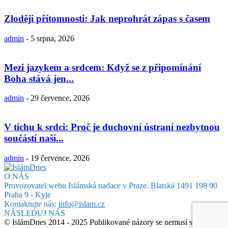
Zloději přítomnosti: Jak neprohrát zápas s časem
admin
-
5 srpna, 2026
Mezi jazykem a srdcem: Když se z připomínání
Boha stává jen...
admin
-
29 července, 2026
V tichu k srdci: Proč je duchovní ústraní nezbytnou
součástí naší...
admin
-
19 července, 2026
O NÁS
Provozovatel webu Islámská nadace v Praze. Blatská 1491 198 00
Praha 9 - Kyje
Kontaktujte nás:
info@islam.cz
NÁSLEDUJ NÁS
© IslámDnes 2014 - 2025 Publikované názory se nemusí shodovat s