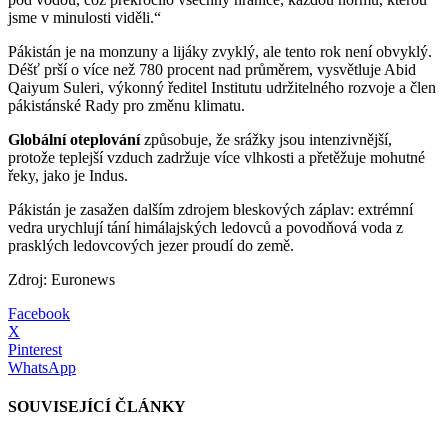
jsme v minulosti viděli.“
Pákistán je na monzuny a lijáky zvyklý, ale tento rok není obvyklý.
Déšť prší o více než 780 procent nad průměrem, vysvětluje Abid
Qaiyum Suleri, výkonný ředitel Institutu udržitelného rozvoje a člen
pákistánské Rady pro změnu klimatu.
Globální oteplování
způsobuje, že srážky jsou intenzivnější,
protože teplejší vzduch zadržuje více vlhkosti a přetěžuje mohutné
řeky, jako je Indus.
Pákistán je zasažen dalším zdrojem bleskových záplav: extrémní
vedra urychlují tání himálajských ledovců a povodňová voda z
prasklých ledovcových jezer proudí do země.
Zdroj: Euronews
Facebook
X
Pinterest
WhatsApp
SOUVISEJÍCÍ ČLÁNKY