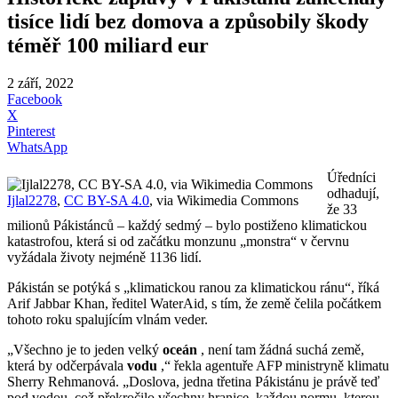
tisíce lidí bez domova a způsobily škody
téměř 100 miliard eur
2 září, 2022
Facebook
X
Pinterest
WhatsApp
Úředníci
odhadují,
Ijlal2278
,
CC BY-SA 4.0
, via Wikimedia Commons
že 33
milionů Pákistánců – každý sedmý – bylo postiženo klimatickou
katastrofou, která si od začátku monzunu „monstra“ v červnu
vyžádala životy nejméně 1136 lidí.
Pákistán se potýká s „klimatickou ranou za klimatickou ránu“, říká
Arif Jabbar Khan, ředitel WaterAid, s tím, že země čelila počátkem
tohoto roku spalujícím vlnám veder.
„Všechno je to jeden velký
oceán
, není tam žádná suchá země,
která by odčerpávala
vodu
,“ řekla agentuře AFP ministryně klimatu
Sherry Rehmanová. „Doslova, jedna třetina Pákistánu je právě teď
pod vodou, což překročilo všechny hranice, každou normu, kterou