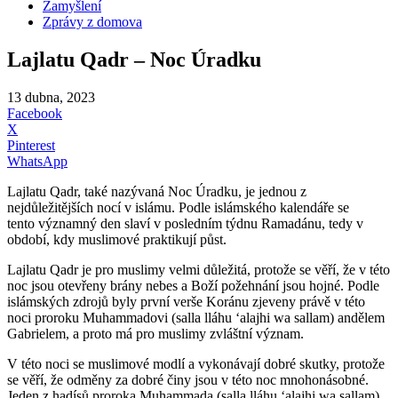
Zamyšlení
Zprávy z domova
Lajlatu Qadr – Noc Úradku
13 dubna, 2023
Facebook
X
Pinterest
WhatsApp
Lajlatu Qadr, také nazývaná Noc Úradku, je jednou z
nejdůležitějších nocí v islámu. Podle islámského kalendáře se
tento významný den slaví v posledním týdnu Ramadánu, tedy v
období, kdy muslimové praktikují půst.
Lajlatu Qadr je pro muslimy velmi důležitá, protože se věří, že v této
noc jsou otevřeny brány nebes a Boží požehnání jsou hojné. Podle
islámských zdrojů byly první verše Koránu zjeveny právě v této
noci proroku Muhammadovi (salla lláhu ʻalajhi wa sallam) andělem
Gabrielem, a proto má pro muslimy zvláštní význam.
V této noci se muslimové modlí a vykonávají dobré skutky, protože
se věří, že odměny za dobré činy jsou v této noc mnohonásobné.
Jeden z hadísů proroka Muhammada (salla lláhu ʻalajhi wa sallam)