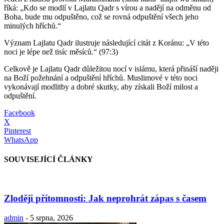
říká: „Kdo se modlí v Lajlatu Qadr s vírou a nadějí na odměnu od
Boha, bude mu odpuštěno, což se rovná odpuštění všech jeho
minulých hříchů.“
Význam Lajlatu Qadr ilustruje následující citát z Koránu: „V této
noci je lépe než tisíc měsíců.“ (97:3)
Celkově je Lajlatu Qadr důležitou nocí v islámu, která přináší naději
na Boží požehnání a odpuštění hříchů. Muslimové v této noci
vykonávají modlitby a dobré skutky, aby získali Boží milost a
odpuštění.
Facebook
X
Pinterest
WhatsApp
SOUVISEJÍCÍ ČLÁNKY
Zloději přítomnosti: Jak neprohrát zápas s časem
admin
-
5 srpna, 2026