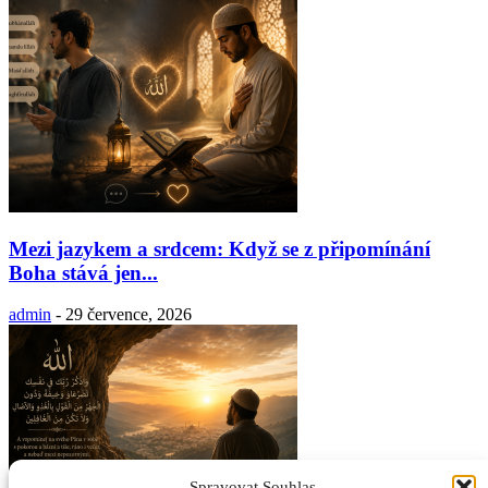
Mezi jazykem a srdcem: Když se z připomínání
Boha stává jen...
admin
-
29 července, 2026
Spravovat Souhlas