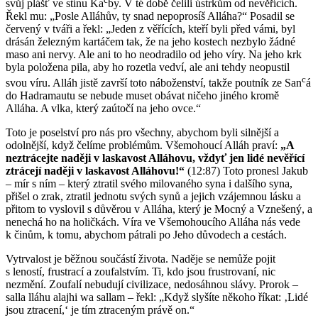
svůj plášť ve stínu Ka
by. V té době čelili ústrkům od nevěřících.
Řekl mu: „Posle Alláhův, ty snad nepoprosíš Alláha?“ Posadil se
červený v tváři a řekl: „Jeden z věřících, kteří byli před vámi, byl
drásán železným kartáčem tak, že na jeho kostech nezbylo žádné
maso ani nervy. Ale ani to ho neodradilo od jeho víry. Na jeho krk
byla položena pila, aby ho rozetla vedví, ale ani tehdy neopustil
c
svou víru. Alláh jistě završí toto náboženství, takže poutník ze San
á
do Hadramautu se nebude muset obávat ničeho jiného kromě
Alláha. A vlka, který zaútočí na jeho ovce.“
Toto je poselství pro nás pro všechny, abychom byli silnější a
odolnější, když čelíme problémům. Všemohoucí Alláh praví:
„A
neztrácejte naději v laskavost Alláhovu, vždyť jen lidé nevěřící
ztrácejí naději v laskavost Alláhovu!“
(12:87) Toto pronesl Jakub
– mír s ním – který ztratil svého milovaného syna i dalšího syna,
přišel o zrak, ztratil jednotu svých synů a jejich vzájemnou lásku a
přitom to vyslovil s důvěrou v Alláha, který je Mocný a Vznešený, a
nenechá ho na holičkách. Víra ve Všemohoucího Alláha nás vede
k činům, k tomu, abychom pátrali po Jeho důvodech a cestách.
Vytrvalost je běžnou součástí života. Naděje se nemůže pojit
s leností, frustrací a zoufalstvím. Ti, kdo jsou frustrovaní, nic
nezmění. Zoufalí nebudují civilizace, nedosáhnou slávy. Prorok –
salla lláhu alajhi wa sallam – řekl: „Když slyšíte někoho říkat: ‚Lidé
jsou ztracení,‘ je tím ztraceným právě on.“