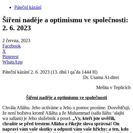
Páteční kázání
Šíření naděje a optimismu ve společnosti:
2. 6. 2023
2 června, 2023
Facebook
X
Pinterest
WhatsApp
Páteční kázání 2. 6. 2023 (13. dhú l qa´da 1444 H)
Dr. Usama Al-direi
Mešita v Teplicích
Šíření naděje a optimismu ve společnosti
Chvála Alláhu. Jeho uctíváme a Jeho o pomoc prosíme. Dosvědčuji,
že není božstva kromě Alláha a že Muhammad (salla lláhu ʻalajhi
wa sallam) je Jeho služebník a posel.
„Vy, kteří jste uvěřili,
chraňte se před trestem Alláha a říkejte slova správná! On
napraví vám vaše skutky a odpustí vám vaše hříchy; a ten, kdo