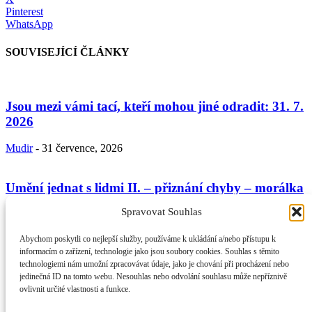
Pinterest
WhatsApp
SOUVISEJÍCÍ ČLÁNKY
Jsou mezi vámi tací, kteří mohou jiné odradit: 31. 7.
2026
Mudir
-
31 července, 2026
Umění jednat s lidmi II. – přiznání chyby – morálka
věřícího a...
Spravovat Souhlas
Mudir
-
24 července, 2026
Abychom poskytli co nejlepší služby, používáme k ukládání a/nebo přístupu k
informacím o zařízení, technologie jako jsou soubory cookies. Souhlas s těmito
technologiemi nám umožní zpracovávat údaje, jako je chování při procházení nebo
Umění jednání s lidmi podle Koránu a sunny: 17. 7.
jedinečná ID na tomto webu. Nesouhlas nebo odvolání souhlasu může nepříznivě
2026
ovlivnit určité vlastnosti a funkce.
Mudir
-
17 července, 2026