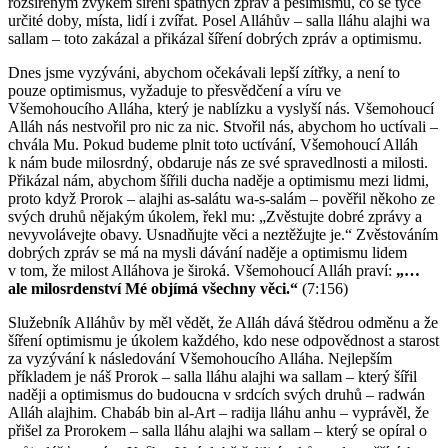
rozšířeným zvykem šíření špatných zpráv a pesimismu, co se týče
určité doby, místa, lidí i zvířat. Posel Alláhův – salla lláhu alajhi wa
sallam – toto zakázal a přikázal šíření dobrých zpráv a optimismu.
Dnes jsme vyzýváni, abychom očekávali lepší zítřky, a není to
pouze optimismus, vyžaduje to přesvědčení a víru ve
Všemohoucího Alláha, který je nablízku a vyslyší nás. Všemohoucí
Alláh nás nestvořil pro nic za nic. Stvořil nás, abychom ho uctívali –
chvála Mu. Pokud budeme plnit toto uctívání, Všemohoucí Alláh
k nám bude milosrdný, obdaruje nás ze své spravedlnosti a milosti.
Přikázal nám, abychom šířili ducha naděje a optimismu mezi lidmi,
proto když Prorok – alajhi as-salátu wa-s-salám – pověřil někoho ze
svých druhů nějakým úkolem, řekl mu: „Zvěstujte dobré zprávy a
nevyvolávejte obavy. Usnadňujte věci a neztěžujte je.“ Zvěstováním
dobrých zpráv se má na mysli dávání naděje a optimismu lidem
v tom, že milost Alláhova je široká. Všemohoucí Alláh praví:
„…
ale milosrdenství Mé objímá všechny věci.“
(7:156)
Služebník Alláhův by měl vědět, že Alláh dává štědrou odměnu a že
šíření optimismu je úkolem každého, kdo nese odpovědnost a starost
za vyzývání k následování Všemohoucího Alláha. Nejlepším
příkladem je náš Prorok – salla lláhu alajhi wa sallam – který šířil
naději a optimismus do budoucna v srdcích svých druhů – radwán
Alláh alajhim. Chabáb bin al-Art – radija lláhu anhu – vyprávěl, že
přišel za Prorokem – salla lláhu alajhi wa sallam – který se opíral o
c