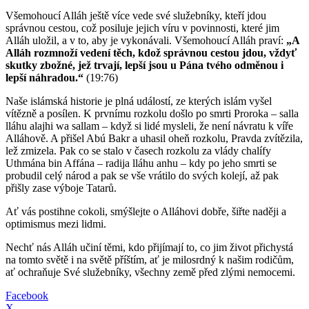
Všemohoucí Alláh ještě více vede své služebníky, kteří jdou
správnou cestou, což posiluje jejich víru v povinnosti, které jim
Alláh uložil, a v to, aby je vykonávali. Všemohoucí Alláh praví:
„A
Alláh rozmnoží vedení těch, kdož správnou cestou jdou, vždyť
skutky zbožné, jež trvají, lepší jsou u Pána tvého odměnou i
lepší náhradou.“
(19:76)
Naše islámská historie je plná událostí, ze kterých islám vyšel
vítězně a posílen. K prvnímu rozkolu došlo po smrti Proroka – salla
lláhu alajhi wa sallam – když si lidé mysleli, že není návratu k víře
Alláhově. A přišel Abú Bakr a uhasil oheň rozkolu, Pravda zvítězila,
lež zmizela. Pak co se stalo v časech rozkolu za vlády chalífy
Uthmána bin Affána – radija lláhu anhu – kdy po jeho smrti se
probudil celý národ a pak se vše vrátilo do svých kolejí, až pak
přišly zase výboje Tatarů.
Ať vás postihne cokoli, smýšlejte o Alláhovi dobře, šiřte naději a
optimismus mezi lidmi.
Nechť nás Alláh učiní těmi, kdo přijímají to, co jim život přichystá
na tomto světě i na světě příštím, ať je milosrdný k našim rodičům,
ať ochraňuje Své služebníky, všechny země před zlými nemocemi.
Facebook
X