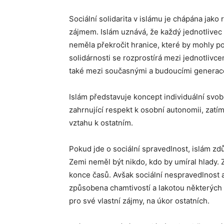
Sociální solidarita v islámu je chápána jak
zájmem. Islám uznává, že každý jednotlivec
neměla překročit hranice, které by mohly po
solidárnosti se rozprostírá mezi jednotlivc
také mezi současnými a budoucími generac
Islám představuje koncept individuální svob
zahrnující respekt k osobní autonomii, zat
vztahu k ostatním.
Pokud jde o sociální spravedlnost, islám zd
Zemi neměl být nikdo, kdo by umíral hlady. 
konce časů. Avšak sociální nespravedlnost a
způsobena chamtivostí a lakotou některých v
pro své vlastní zájmy, na úkor ostatních.