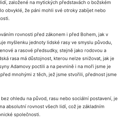
lidí, založené na mytických představách o božském
lo obvyklé, že páni mohli své otroky zabíjet nebo
osti.
ováním rovnosti před zákonem i před Bohem, jak v
uje myšlenku jednoty lidské rasy ve smyslu původu,
menové a rasové předsudky, stejně jako rodovou a
idská rasa má důstojnost, kterou nelze snižovat, jak je
yny Adamovy poctili a na pevnině i na moři jsme je
a před mnohými z těch, jež jsme stvořili, přednost jsme
bez ohledu na původ, rasu nebo sociální postavení, je
na absolutní rovnost všech lidí, což je základním
nické společnosti.