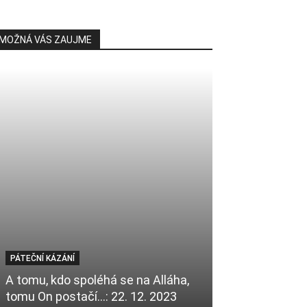
MOŽNÁ VÁS ZAUJME
PÁTEČNÍ KÁZÁNÍ
FEATURED
A tomu, kdo spoléhá se na Alláha,
Turek zdarma 
tomu On postačí…: 22. 12. 2023
invalidní zvířá