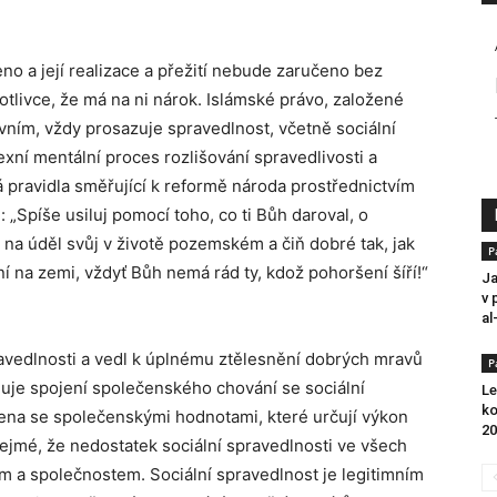
o a její realizace a přežití nebude zaručeno bez
livce, že má na ni nárok. Islámské právo, založené
ním, vždy prosazuje spravedlnost, včetně sociální
xní mentální proces rozlišování spravedlivosti a
ká pravidla směřující k reformě národa prostřednictvím
: „Spíše usiluj pomocí toho, co ti Bůh daroval, o
na úděl svůj v životě pozemském a čiň dobré tak, jak
P
í na zemi, vždyť Bůh nemá rád ty, kdož pohoršení šíří!“
Ja
v 
al
avedlnosti a vedl k úplnému ztělesnění dobrých mravů
P
uje spojení společenského chování se sociální
Le
ko
ojena se společenskými hodnotami, které určují výkon
20
 zřejmé, že nedostatek sociální spravedlnosti ve všech
 a společnostem. Sociální spravedlnost je legitimním