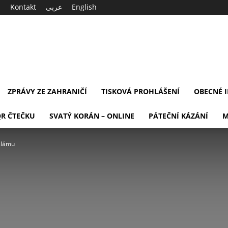
Kontakt
عربى
English
ZPRÁVY ZE ZAHRANIČÍ
TISKOVÁ PROHLÁŠENÍ
OBECNÉ 
QR ČTEČKU
SVATÝ KORÁN – ONLINE
PÁTEČNÍ KÁZÁNÍ
M
islámu