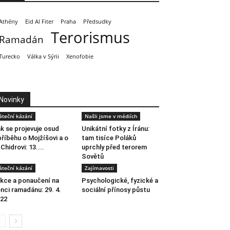
Athény
Eid Al Fiter
Praha
Předsudky
Terorismus
Ramadán
Turecko
Válka v Sýrii
Xenofobie
Novinky
áteční kázání
Našli jsme v médiích
k se projevuje osud
Unikátní fotky z Íránu:
příběhu o Mojžíšovi a o
tam tisíce Poláků
-Chidrovi: 13....
uprchly před terorem
Sovětů
áteční kázání
Zajímavosti
kce a ponaučení na
Psychologické, fyzické a
nci ramadánu: 29. 4.
sociální přínosy půstu
22