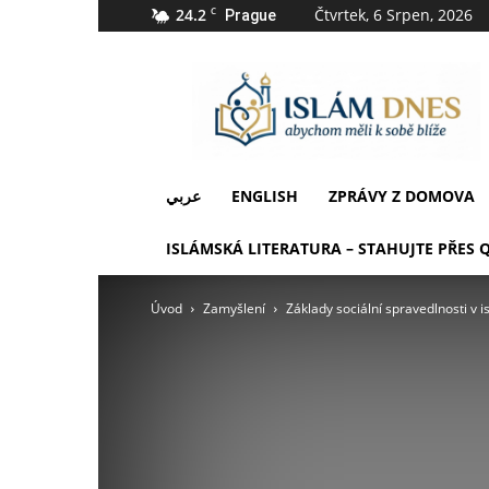
24.2
C
Čtvrtek, 6 Srpen, 2026
Prague
IslámDnes
عربي
ENGLISH
ZPRÁVY Z DOMOVA
ISLÁMSKÁ LITERATURA – STAHUJTE PŘES 
Úvod
Zamyšlení
Základy sociální spravedlnosti v 