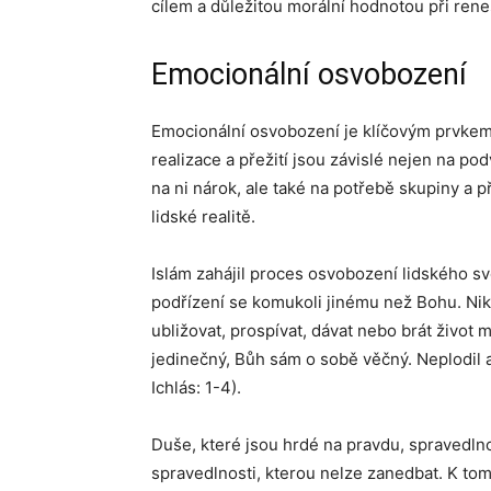
cílem a důležitou morální hodnotou při rene
Emocionální osvobození
Emocionální osvobození je klíčovým prvkem v
realizace a přežití jsou závislé nejen na 
na ni nárok, ale také na potřebě skupiny a 
lidské realitě.
Islám zahájil proces osvobození lidského s
podřízení se komukoli jinému než Bohu. Ni
ubližovat, prospívat, dávat nebo brát život
jedinečný, Bůh sám o sobě věčný. Neplodil a
Ichlás: 1-4).
Duše, které jsou hrdé na pravdu, spravedlnost
spravedlnosti, kterou nelze zanedbat. K tom