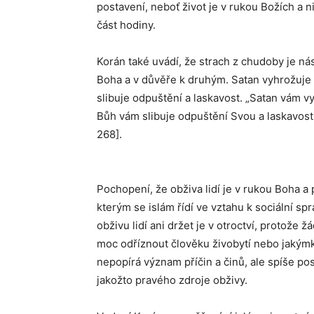
postavení, neboť život je v rukou Božích a 
část hodiny.
Korán také uvádí, že strach z chudoby je nás
Boha a v důvěře k druhým. Satan vyhrožuj
slibuje odpuštění a laskavost. „Satan vám 
Bůh vám slibuje odpuštění Svou a laskavost 
268].
Pochopení, že obživa lidí je v rukou Boha a
kterým se islám řídí ve vztahu k sociální spr
obživu lidí ani držet je v otroctví, protož
moc odříznout člověku živobytí nebo jakým
nepopírá význam příčin a činů, ale spíše p
jakožto pravého zdroje obživy.