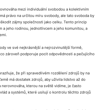
o rovnováha mezi individuální svobodou a kolektivním
 má právo na určitou míru svobody, ale tato svoboda by
škodit zájmy společnosti jako celku. Tento princip
em a jeho rodinou, jednotlivcem a jeho komunitou, a
emi.
ody ve své nejkrásnější a nejrozvinutější formě,
ímco zároveň podporuje pocit odpovědnosti a pečujícího
ůrazňuje, že při spravedlivém rozdělení zdrojů by na
Země má dostatek zdrojů, aby uživila lidstvo až do
 nerovnováha, kterou na světě vidíme, je často
lád a systémů, které usilují o kontrolu těchto zdrojů