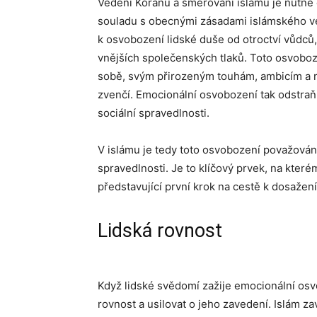
Vedení Koránu a směřování islámu je nutné c
souladu s obecnými zásadami islámského vede
k osvobození lidské duše od otroctví vůdců,
vnějších společenských tlaků. Toto osvob
sobě, svým přirozeným touhám, ambicím a r
zvenčí. Emocionální osvobození tak odstraň
sociální spravedlnosti.
V islámu je tedy toto osvobození považováno
spravedlnosti. Je to klíčový prvek, na kterém
představující první krok na cestě k dosažení
Lidská rovnost
Když lidské svědomí zažije emocionální os
rovnost a usilovat o jeho zavedení. Islám z