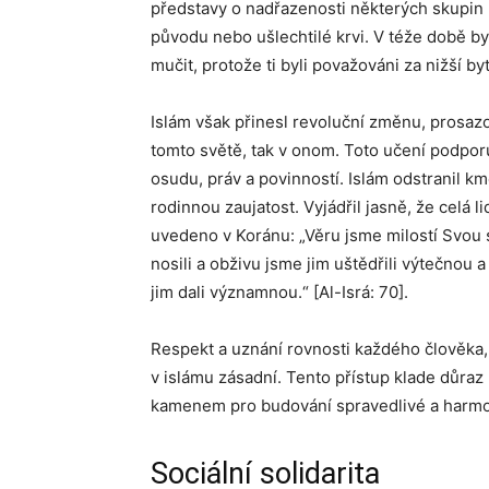
představy o nadřazenosti některých skupin 
původu nebo ušlechtilé krvi. V téže době by
mučit, protože ti byli považováni za nižší byt
Islám však přinesl revoluční změnu, prosaz
tomto světě, tak v onom. Toto učení podpor
osudu, práv a povinností. Islám odstranil k
rodinnou zaujatost. Vyjádřil jasně, že celá l
uvedeno v Koránu: „Věru jsme milostí Svou s
nosili a obživu jsme jim uštědřili výtečnou 
jim dali významnou.“ [Al-Isrá: 70].
Respekt a uznání rovnosti každého člověka, 
v islámu zásadní. Tento přístup klade důraz 
kamenem pro budování spravedlivé a harmo
Sociální solidarita