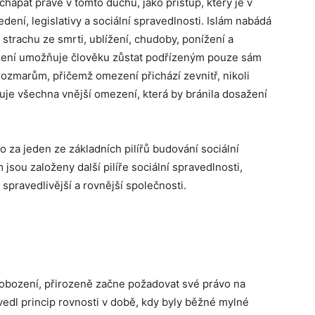
hápat právě v tomto duchu, jako přístup, který je v
ní, legislativy a sociální spravedlnosti. Islám nabádá
 strachu ze smrti, ublížení, chudoby, ponížení a
ození umožňuje člověku zůstat podřízeným pouze sám
ozmarům, přičemž omezení přichází zevnitř, nikoli
uje všechna vnější omezení, která by bránila dosažení
 za jeden ze základních pilířů budování sociální
 jsou založeny další pilíře sociální spravedlnosti,
 spravedlivější a rovnější společnosti.
vobození, přirozeně začne požadovat své právo na
avedl princip rovnosti v době, kdy byly běžné mylné