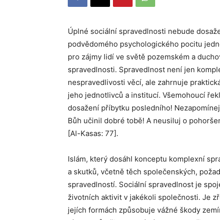
Úplné sociální spravedlnosti nebude dosažen
podvědomého psychologického pocitu jednot
pro zájmy lidí ve světě pozemském a duchov
spravedlnosti. Spravedlnost není jen komple
nespravedlivosti věcí, ale zahrnuje praktic
jeho jednotlivců a institucí. Všemohoucí řekl
dosažení příbytku posledního! Nezapomínej 
Bůh učinil dobré tobě! A neusiluj o pohoršen
[Al-Kasas: 77].
Islám, který dosáhl konceptu komplexní spr
a skutků, včetně těch společenských, požad
spravedlností. Sociální spravedlnost je sp
životních aktivit v jakékoli společnosti. Je
jejích formách způsobuje vážné škody zemím