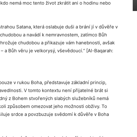
nikdo nemá moc tento život zkrátit ani o hodinu nebo
trahou Satana, která oslabuje duši a brání jí v důvěře v
e chudobou a navádí k nemravnostem, zatímco Bůh
vyhrožuje chudobou a přikazuje vám hanebnosti, avšak
– a Bůh věru je velkorysý, vševědoucí.“ [Al-Baqarah:
 pouze v rukou Boha, představuje základní princip,
avedlnosti. V tomto kontextu není přijatelné brát si
e žádný z Bohem stvořených slabých služebníků nemá
koli způsobem omezovat jeho možnosti obživy. To
osiluje srdce a povzbuzuje svědomí k důvěře v Boha