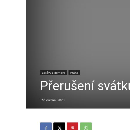
Zprávy z domova
Praha
Přerušení svátku
22 května, 2020