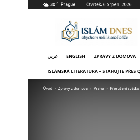
30
C
Čtvrtek, 6 Srpen, 2026
Prague
IslámDnes
عربي
ENGLISH
ZPRÁVY Z DOMOVA
ISLÁMSKÁ LITERATURA – STAHUJTE PŘES 
Úvod
Zprávy z domova
Praha
Přerušení svátku 