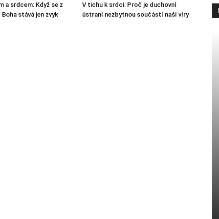
m a srdcem: Když se z
V tichu k srdci: Proč je duchovní
 Boha stává jen zvyk
ústraní nezbytnou součástí naší víry