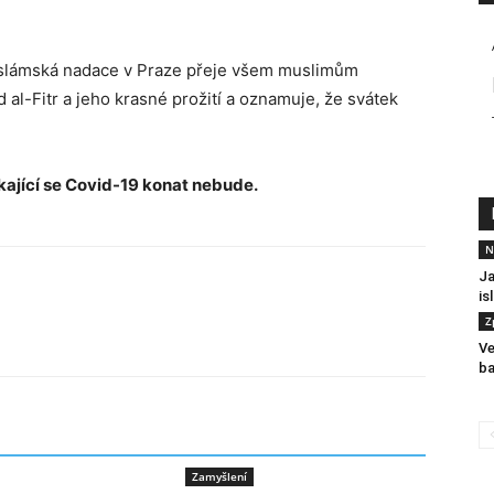
slámská nadace v Praze přeje všem muslimům
 al-Fitr a jeho krasné prožití a oznamuje, že svátek
kající se Covid-19 konat nebude.
N
Ja
is
Z
Ve
ba
Zamyšlení