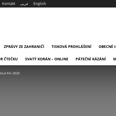
Kontakt
عربى
English
ZPRÁVY ZE ZAHRANIČÍ
TISKOVÁ PROHLÁŠENÍ
OBECNÉ 
QR ČTEČKU
SVATÝ KORÁN – ONLINE
PÁTEČNÍ KÁZÁNÍ
M
íd al-Fitr 2020