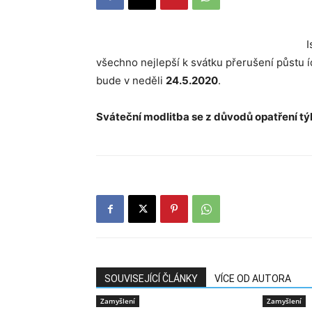
I
všechno nejlepší k svátku přerušení půstu íd
bude v neděli
24.5.2020
.
Sváteční modlitba se z důvodů opatření tý
SOUVISEJÍCÍ ČLÁNKY
VÍCE OD AUTORA
Zamyšlení
Zamyšlení