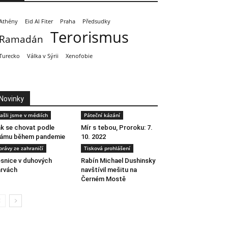
Athény
Eid Al Fiter
Praha
Předsudky
Terorismus
Ramadán
Turecko
Válka v Sýrii
Xenofobie
Novinky
ašli jsme v médiích
Páteční kázání
k se chovat podle
Mír s tebou, Proroku: 7.
lámu během pandemie
10. 2022
právy ze zahraničí
Tisková prohlášení
snice v duhových
Rabín Michael Dushinsky
rvách
navštívil mešitu na
Černém Mostě