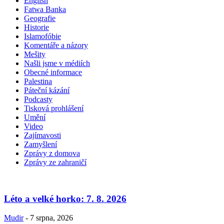
English
Fatwa Banka
Geografie
Historie
Islamofóbie
Komentáře a názory
Mešity
Našli jsme v médiích
Obecné informace
Palestina
Páteční kázání
Podcasty
Tisková prohlášení
Umění
Video
Zajímavosti
Zamyšlení
Zprávy z domova
Zprávy ze zahraničí
Léto a velké horko: 7. 8. 2026
Mudir
-
7 srpna, 2026