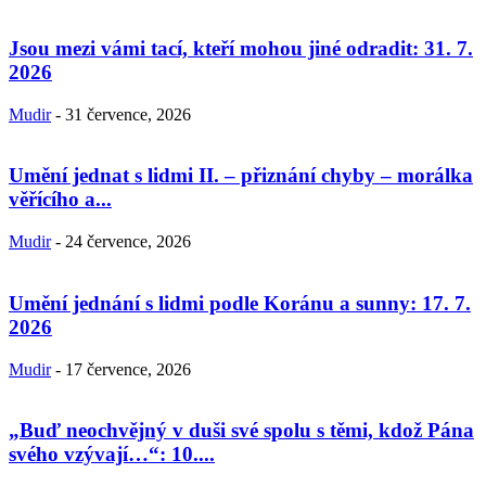
Jsou mezi vámi tací, kteří mohou jiné odradit: 31. 7.
2026
Mudir
-
31 července, 2026
Umění jednat s lidmi II. – přiznání chyby – morálka
věřícího a...
Mudir
-
24 července, 2026
Umění jednání s lidmi podle Koránu a sunny: 17. 7.
2026
Mudir
-
17 července, 2026
„Buď neochvějný v duši své spolu s těmi, kdož Pána
svého vzývají…“: 10....