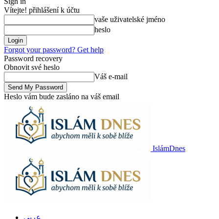
Sign in
Vítejte! přihlášení k účtu
vaše uživatelské jméno
heslo
Forgot your password? Get help
Password recovery
Obnovit své heslo
Váš e-mail
Heslo vám bude zasláno na váš email
IslámDnes
عربي