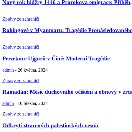
Nový rok hidžry 1446 a Prorokova emigrace: Příběh, 
Zprávy ze zahraničí
Rohingové v Myanmaru: Tragédie Pronásledovaného
Zprávy ze zahraničí
Perzekuce Ujgurů v Číně: Moderní Tragédie
admin
-
26 května, 2024
Zprávy ze zahraničí
Ramadán: Měsíc duchovního očištění a obnovy v zrc
admin
-
10 března, 2024
Zprávy ze zahraničí
Odkrytí ztracených palestinských vesnic