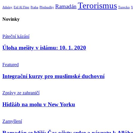
Terorismus
Ramadán
Athény
Eid Al Fiter
Praha
Předsudky
Turecko
V
Novinky
Páteční kázání
Úloha mešity v islámu: 10. 1. 2020
Featured
Integrační kurzy pro muslimské duchovní
Zprávy ze zahraničí
Hidžáb na molu v New Yorku
Zamyšlení
Ramadán se blíží: Čas očisty srdce a návratu k Alláh