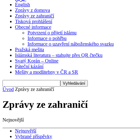
English
Zprávy z domova
Zprávy ze zahraničí
Tisková prohlášení
Obecné informace
Potvrzení o přijetí islámu
Informace o pohřbu
Informace o uzavření náboženského svazku
Pražská mešita
Islámská literatura – stahujte přes QR čtečku
Svatý Korán – Online
Páteční kázání
Mešity a modlitebny v ČR a SR
Úvod
Zprávy ze zahraničí
Zprávy ze zahraničí
Nejnovější
Nejnovější
Vybrané příspěvky