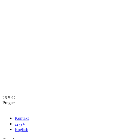
C
26.5
Prague
Kontakt
عربى
English