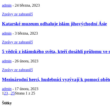
admin
-
24 března, 2023
Zprávy ze zahraničí
Katarské muzeum odhaluje islám jihovýchodní Ásie
admin
-
3 března, 2023
Zprávy ze zahraničí
5 vědců z islámského světa, kteří dosáhli průlomu ve 
admin
-
26 února, 2023
Zprávy ze zahraničí
Mezinárodní herci, hudebníci vyzývají k pomoci obět
admin
-
17 února, 2023
1
2
3
...
25
Strana 1 z 25
Štítky