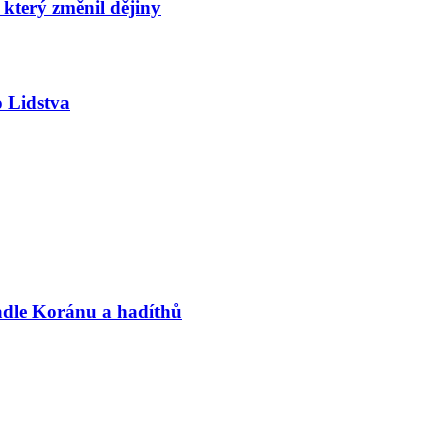
který změnil dějiny
 Lidstva
adle Koránu a hadíthů