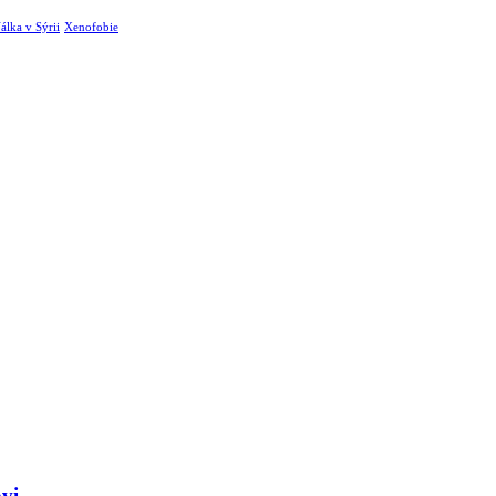
álka v Sýrii
Xenofobie
ovi