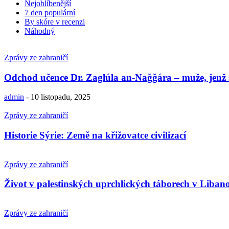
Nejoblíbenější
7 den populární
By skóre v recenzi
Náhodný
Zprávy ze zahraničí
Odchod učence Dr. Zaglúla an-Naǧǧára – muže, jenž sp
admin
-
10 listopadu, 2025
Zprávy ze zahraničí
Historie Sýrie: Země na křižovatce civilizací
Zprávy ze zahraničí
Život v palestinských uprchlických táborech v Liban
Zprávy ze zahraničí