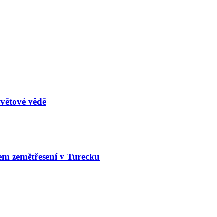
světové vědě
em zemětřesení v Turecku