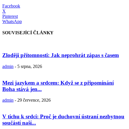
Facebook
X
Pinterest
WhatsApp
SOUVISEJÍCÍ ČLÁNKY
Zloději přítomnosti: Jak neprohrát zápas s časem
admin
-
5 srpna, 2026
Mezi jazykem a srdcem: Když se z připomínání
Boha stává jen...
admin
-
29 července, 2026
V tichu k srdci: Proč je duchovní ústraní nezbytnou
součástí naší...