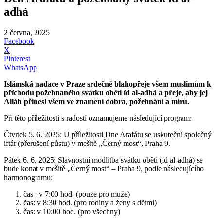
adhá
2 června, 2025
Facebook
X
Pinterest
WhatsApp
Islámská nadace v Praze srdečně blahopřeje všem muslimům k
příchodu požehnaného svátku oběti íd al-adhá a přeje, aby jej
Alláh přinesl všem ve znamení dobra, požehnání a míru.
Při této příležitosti s radostí oznamujeme následující program:
Čtvrtek 5. 6. 2025: U příležitosti Dne Arafátu se uskuteční společný
iftár (přerušení půstu) v mešitě „Černý most“, Praha 9.
Pátek 6. 6. 2025: Slavnostní modlitba svátku oběti (íd al-adhá) se
bude konat v mešitě „Černý most“ – Praha 9, podle následujícího
harmonogramu:
čas : v 7:00 hod. (pouze pro muže)
čas: v 8:30 hod. (pro rodiny a ženy s dětmi)
čas: v 10:00 hod. (pro všechny)