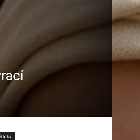
rací
Štítky