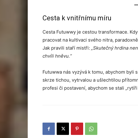
Cesta k vnitřnímu míru
Cesta Futuwwy je cestou transformace. Kd
pracovat na kultivaci svého nitra, paradoxn
Jak pravili staří mistři:
„Skutečný hrdina není
chvíli hněvu.“
Futuwwa nás vyzývá k tomu, abychom byli sv
skrze tichou, vytrvalou a ušlechtilou příto
profesi či postavení, abychom se stali „rytíř