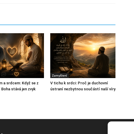
Zamyšlení
m a srdcem: Když se z
V tichu k srdci: Proč je duchovní
 Boha stává jen zvyk
ústraní nezbytnou součástí naší víry