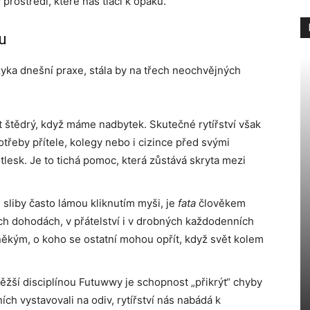
 prostředí, které nás tlačí k opaku.
ru
yka dnešní praxe, stála by na třech neochvějných
 štědrý, když máme nadbytek. Skutečné rytířství však
řeby přítele, kolegy nebo i cizince před svými
tlesk. Je to tichá pomoc, která zůstává skryta mezi
 sliby často lámou kliknutím myši, je
fata
člověkem
ích dohodách, v přátelství i v drobných každodenních
někým, o koho se ostatní mohou opřít, když svět kolem
žší disciplínou Futuwwy je schopnost „přikrýt“ chyby
ch vystavovali na odiv, rytířství nás nabádá k