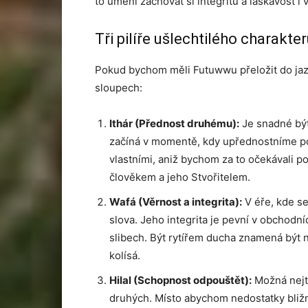
to umění zachovat si integritu a laskavost i v
Tři pilíře ušlechtilého charakte
Pokud bychom měli Futuwwu přeložit do jaz
sloupech:
Ithár (Přednost druhému):
Je snadné být
začíná v momentě, kdy upřednostníme pot
vlastními, aniž bychom za to očekávali po
člověkem a jeho Stvořitelem.
Wafá (Věrnost a integrita):
V éře, kde se
slova. Jeho integrita je pevní v obchodn
slibech. Být rytířem ducha znamená být 
kolísá.
Hilal (Schopnost odpouštět):
Možná nejtě
druhých. Místo abychom nedostatky bližní