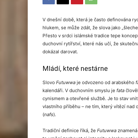
V dnešní době, která je často definována r
hlukem, se může zdát, že slova jako „šleche
Přesto v srdci islámské tradice tepe koncept
duchovní rytířství, které nás učí, že skutečn
dokázal darovat.
Mládí, které nestárne
Slovo
Futuwwa
je odvozeno od arabského
f
kalendáři. V duchovním smyslu je
fata
člově
cynismem a otevřené službě. Je to stav vnit
vlastního příběhu – ne tím, který vítězí nad 
(
nafs
).
Tradiční definice říká, že
Futuwwa
znamen