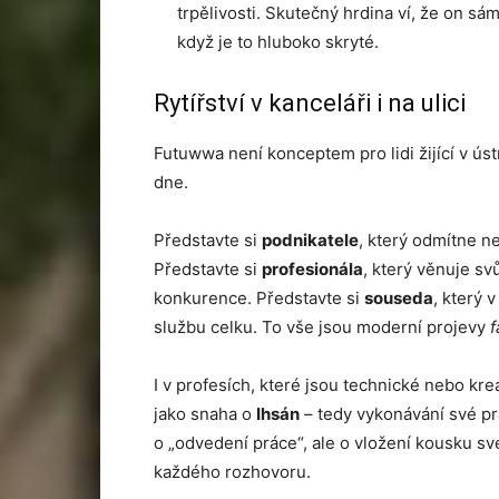
trpělivosti. Skutečný hrdina ví, že on sá
když je to hluboko skryté.
Rytířství v kanceláři i na ulici
Futuwwa není konceptem pro lidi žijící v úst
dne.
Představte si
podnikatele
, který odmítne ne
Představte si
profesionála
, který věnuje sv
konkurence. Představte si
souseda
, který 
službu celku. To vše jsou moderní projevy
f
I v profesích, které jsou technické nebo kre
jako snaha o
Ihsán
– tedy vykonávání své pr
o „odvedení práce“, ale o vložení kousku 
každého rozhovoru.