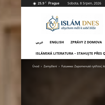
25.9
C
Sobota, 8 Srpen, 2026
Prague
IslámDnes
عربي
ENGLISH
ZPRÁVY Z DOMOVA
ISLÁMSKÁ LITERATURA – STAHUJTE PŘES 
Úvod
Zamyšlení
Futuwwa: Zapomenuté rytířství, kt