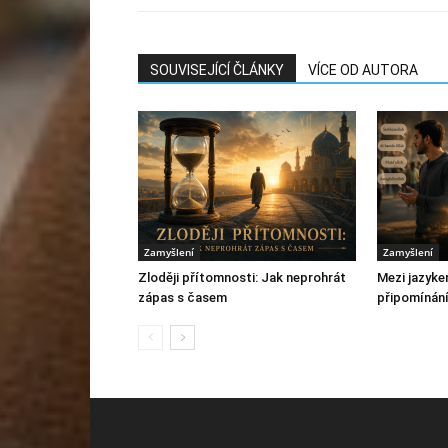
SOUVISEJÍCÍ ČLÁNKY
VÍCE OD AUTORA
Zamyšlení
Zamyšlení
Zloději přítomnosti: Jak neprohrát
Mezi jazyke
zápas s časem
připomínání