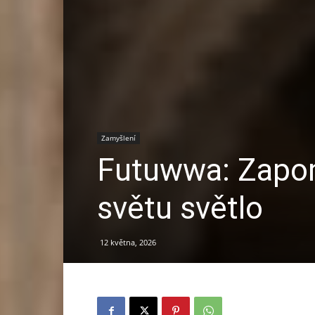
Zamyšlení
Futuwwa: Zapome
světu světlo
12 května, 2026