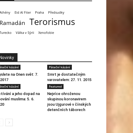
Athény
Eid Al Fiter
Praha
Předsudky
Terorismus
Ramadán
Turecko
Válka v Sýrii
Xenofobie
Novinky
áteční kázání
Páteční kázání
slete na Onen svět: 7.
Smrt je dostatečným
 2017
varovatelem: 27. 11. 2015
áteční kázání
Featured
tívání a jeho dopad na
Nejvíce ohroženou
ování muslima: 5. 6.
skupinou koronavirem
20
jsou Ujgurové v čínských
detenčních táborech