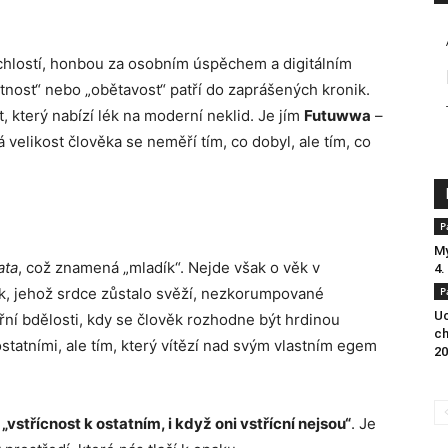
ychlostí, honbou za osobním úspěchem a digitálním
tnost“ nebo „obětavost“ patří do zaprášených kronik.
, který nabízí lék na moderní neklid. Je jím
Futuwwa
–
á velikost člověka se neměří tím, co dobyl, ale tím, co
P
My
ata
, což znamená „mladík“. Nejde však o věk v
4.
k, jehož srdce zůstalo svěží, nezkorumpované
P
Uc
řní bdělosti, kdy se člověk rozhodne být hrdinou
ch
ostatními, ale tím, který vítězí nad svým vlastním egem
20
á
„vstřícnost k ostatním, i když oni vstřícní nejsou“
. Je