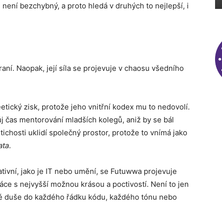
m není bezchybný, a proto hledá v druhých to nejlepší, i
raní. Naopak, její síla se projevuje v chaosu všedního
etický zisk, protože jeho vnitřní kodex mu to nedovolí.
ůj čas mentorování mladších kolegů, aniž by se bál
v tichosti uklidí společný prostor, protože to vnímá jako
ata
.
ativní, jako je IT nebo umění, se Futuwwa projevuje
áce s nejvyšší možnou krásou a poctivostí. Není to jen
své duše do každého řádku kódu, každého tónu nebo