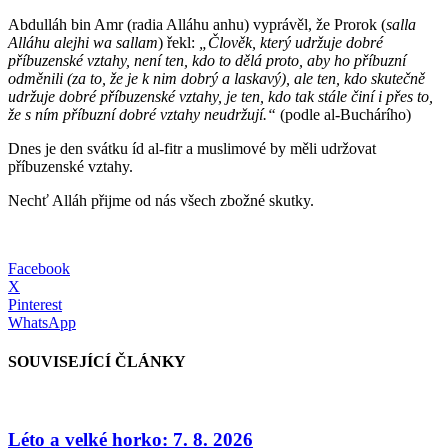
Abdulláh bin Amr (radia Alláhu anhu) vyprávěl, že Prorok (
salla
Alláhu alejhi wa sallam
) řekl:
„Člověk, který udržuje dobré
příbuzenské vztahy, není ten, kdo to dělá proto, aby ho příbuzní
odměnili (za to, že je k nim dobrý a laskavý), ale ten, kdo skutečně
udržuje dobré příbuzenské vztahy, je ten, kdo tak stále činí i přes to,
že s ním příbuzní dobré vztahy neudržují.“
(podle al-Buchárího)
Dnes je den svátku íd al-fitr a muslimové by měli udržovat
příbuzenské vztahy.
Nechť Alláh přijme od nás všech zbožné skutky.
Facebook
X
Pinterest
WhatsApp
SOUVISEJÍCÍ ČLÁNKY
Léto a velké horko: 7. 8. 2026