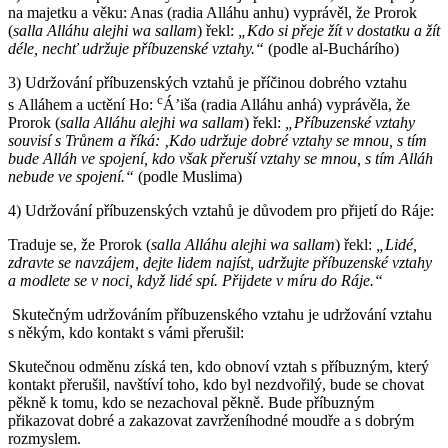
na majetku a věku: Anas (radia Alláhu anhu) vyprávěl, že Prorok
(
salla Alláhu alejhi wa sallam
) řekl:
„Kdo si přeje žít v dostatku a žít
déle, nechť udržuje příbuzenské vztahy.“
(podle al-Buchárího)
3) Udržování příbuzenských vztahů je příčinou dobrého vztahu
c
s Alláhem a uctění Ho:
Á’iša (radia Alláhu anhá) vyprávěla, že
Prorok (
salla Alláhu alejhi wa sallam
) řekl:
„Příbuzenské vztahy
souvisí s Trůnem a říká: ‚Kdo udržuje dobré vztahy se mnou, s tím
bude Alláh ve spojení, kdo však přeruší vztahy se mnou, s tím Alláh
nebude ve spojení.“
(podle Muslima)
4) Udržování příbuzenských vztahů je důvodem pro přijetí do Ráje:
Traduje se, že Prorok (
salla Alláhu alejhi wa sallam
) řekl:
„Lidé,
zdravte se navzájem, dejte lidem najíst, udržujte příbuzenské vztahy
a modlete se v noci, když lidé spí. Přijdete v míru do Ráje.“
Skutečným udržováním příbuzenského vztahu je udržování vztahu
s někým, kdo kontakt s vámi přerušil:
Skutečnou odměnu získá ten, kdo obnoví vztah s příbuzným, který
kontakt přerušil, navštíví toho, kdo byl nezdvořilý, bude se chovat
pěkně k tomu, kdo se nezachoval pěkně. Bude příbuzným
přikazovat dobré a zakazovat zavrženíhodné moudře a s dobrým
rozmyslem.