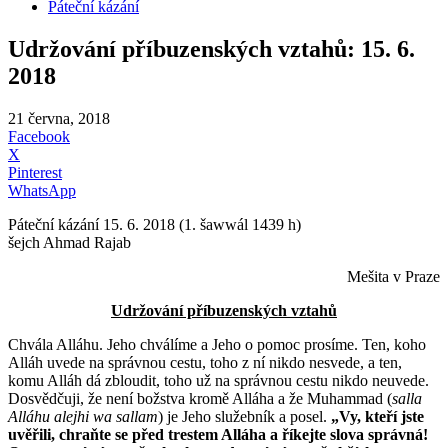
Páteční kázání
Udržování příbuzenských vztahů: 15. 6.
2018
21 června, 2018
Facebook
X
Pinterest
WhatsApp
Páteční kázání 15. 6. 2018 (1. šawwál 1439 h)
šejch Ahmad Rajab
Mešita v Praze
Udržování příbuzenských vztahů
Chvála Alláhu. Jeho chválíme a Jeho o pomoc prosíme. Ten, koho
Alláh uvede na správnou cestu, toho z ní nikdo nesvede, a ten,
komu Alláh dá zbloudit, toho už na správnou cestu nikdo neuvede.
Dosvědčuji, že není božstva kromě Alláha a že Muhammad (
salla
Alláhu alejhi wa sallam
) je Jeho služebník a posel.
„Vy, kteří jste
uvěřili, chraňte se před trestem Alláha a říkejte slova správná!