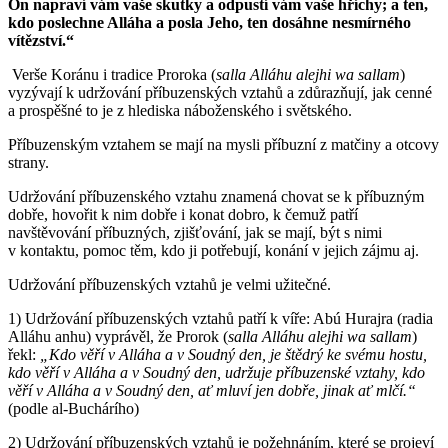
On napraví vám vaše skutky a odpustí vám vaše hříchy; a ten,
kdo poslechne Alláha a posla Jeho, ten dosáhne nesmírného
vítězství.“
Verše Koránu i tradice Proroka (
salla Alláhu alejhi wa sallam
)
vyzývají k udržování příbuzenských vztahů a zdůrazňují, jak cenné
a prospěšné to je z hlediska náboženského i světského.
Příbuzenským vztahem se mají na mysli příbuzní z matčiny a otcovy
strany.
Udržování příbuzenského vztahu znamená chovat se k příbuzným
dobře, hovořit k nim dobře i konat dobro, k čemuž patří
navštěvování příbuzných, zjišťování, jak se mají, být s nimi
v kontaktu, pomoc těm, kdo ji potřebují, konání v jejich zájmu aj.
Udržování příbuzenských vztahů je velmi užitečné.
1) Udržování příbuzenských vztahů patří k víře: Abú Hurajra (radia
Alláhu anhu) vyprávěl, že Prorok (
salla Alláhu alejhi wa sallam
)
řekl:
„Kdo věří v Alláha a v Soudný den, je štědrý ke svému hostu,
kdo věří v Alláha a v Soudný den, udržuje příbuzenské vztahy, kdo
věří v Alláha a v Soudný den, ať mluví jen dobře, jinak ať mlčí.“
(podle al-Buchárího)
2) Udržování příbuzenských vztahů je požehnáním, které se projeví