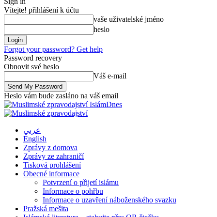
Sign in
Vítejte! přihlášení k účtu
vaše uživatelské jméno
heslo
Forgot your password? Get help
Password recovery
Obnovit své heslo
Váš e-mail
Heslo vám bude zasláno na váš email
IslámDnes
عربي
English
Zprávy z domova
Zprávy ze zahraničí
Tisková prohlášení
Obecné informace
Potvrzení o přijetí islámu
Informace o pohřbu
Informace o uzavření náboženského svazku
Pražská mešita