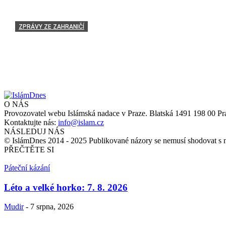
ZPRÁVY ZE ZAHRANIČÍ
Papež František: Boží přítomnost je nazvána Rohing
admin
-
18 ledna, 2018
O NÁS
Provozovatel webu Islámská nadace v Praze. Blatská 1491 198 00 Pr
Kontaktujte nás:
info@islam.cz
NÁSLEDUJ NÁS
© IslámDnes 2014 - 2025 Publikované názory se nemusí shodovat s 
PŘEČTĚTE SI
Páteční kázání
Léto a velké horko: 7. 8. 2026
Mudir
-
7 srpna, 2026