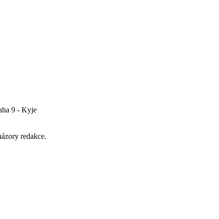
ya
aha 9 - Kyje
názory redakce.