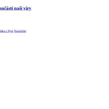
učástí naší víry
álka v Sýrii
Xenofobie