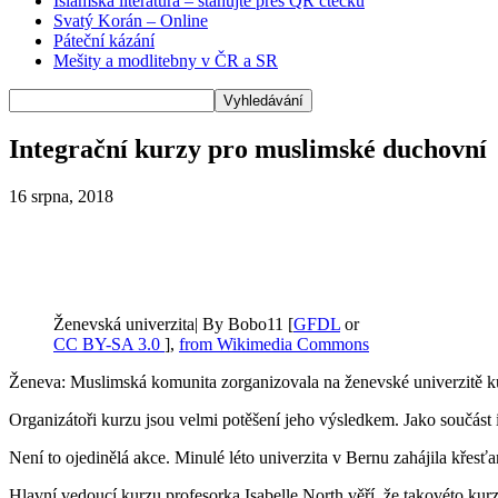
Islámská literatura – stahujte přes QR čtečku
Svatý Korán – Online
Páteční kázání
Mešity a modlitebny v ČR a SR
Integrační kurzy pro muslimské duchovní
16 srpna, 2018
Ženevská univerzita| By Bobo11 [
GFDL
or
CC BY-SA 3.0
],
from Wikimedia Commons
Ženeva: Muslimská komunita zorganizovala na ženevské univerzitě k
Organizátoři kurzu jsou velmi potěšení jeho výsledkem. Jako součás
Není to ojedinělá akce. Minulé léto univerzita v Bernu zahájila křes
Hlavní vedoucí kurzu profesorka Isabelle North věří, že takovéto ku