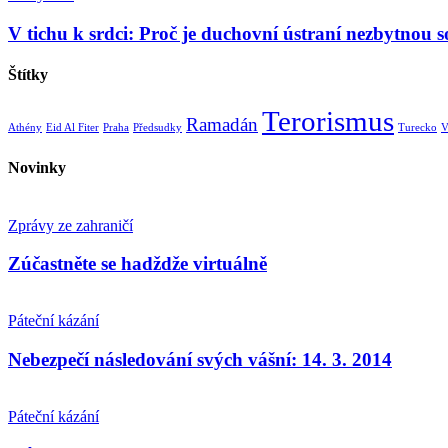
V tichu k srdci: Proč je duchovní ústraní nezbytnou so
Štítky
Terorismus
Ramadán
Athény
Eid Al Fiter
Praha
Předsudky
Turecko
V
Novinky
Zprávy ze zahraničí
Zúčastněte se hadždže virtuálně
Páteční kázání
Nebezpečí následování svých vášní: 14. 3. 2014
Páteční kázání