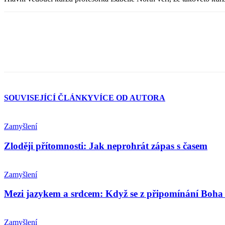
SOUVISEJÍCÍ ČLÁNKY
VÍCE OD AUTORA
Zamyšlení
Zloději přítomnosti: Jak neprohrát zápas s časem
Zamyšlení
Mezi jazykem a srdcem: Když se z připomínání Boha 
Zamyšlení