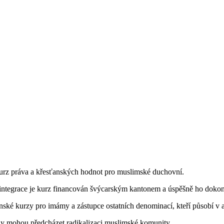
urz práva a křesťanských hodnot pro muslimské duchovní.
t integrace je kurz financován švýcarským kantonem a úspěšně ho doko
ťanské kurzy pro imámy a zástupce ostatních denominací, kteří působí v
rzy mohou předcházet radikalizaci muslimské komunity.