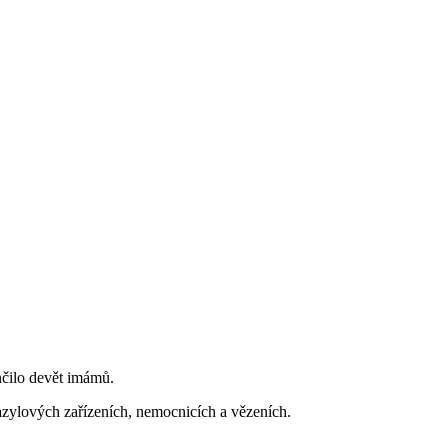
nčilo devět imámů.
 azylových zařízeních, nemocnicích a vězeních.