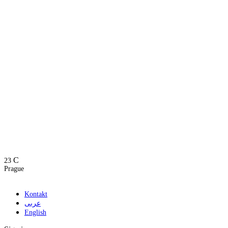
C
23
Prague
Kontakt
عربى
English