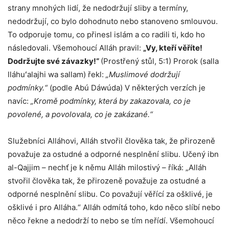
strany mnohých lidí, že nedodržují sliby a termíny,
nedodržují, co bylo dohodnuto nebo stanoveno smlouvou.
To odporuje tomu, co přinesl islám a co radili ti, kdo ho
následovali. Všemohoucí Alláh pravil:
„Vy, kteří věříte!
Dodržujte své závazky!“
(Prostřený stůl, 5:1) Prorok (salla
lláhuʻalajhi wa sallam) řekl:
„Muslimové dodržují
podmínky.“
(podle Abú Dáwúda) V některých verzích je
navíc:
„Kromě podmínky, která by zakazovala, co je
povolené, a povolovala, co je zakázané.“
Služebníci Alláhovi, Alláh stvořil člověka tak, že přirozeně
považuje za ostudné a odporné nesplnění slibu. Učený ibn
al-Qajjim – nechť je k němu Alláh milostivý – říká: „Alláh
stvořil člověka tak, že přirozeně považuje za ostudné a
odporné nesplnění slibu. Co považují věřící za ošklivé, je
ošklivé i pro Alláha.“ Alláh odmítá toho, kdo něco slíbí nebo
něco řekne a nedodrží to nebo se tím neřídí. Všemohoucí