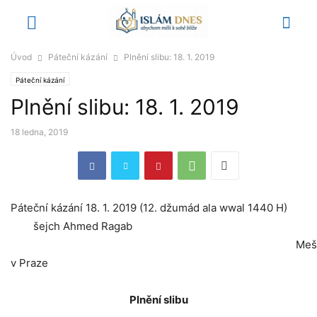
Úvod
Páteční kázání
Plnění slibu: 18. 1. 2019
Páteční kázání
Plnění slibu: 18. 1. 2019
18 ledna, 2019
Páteční kázání 18. 1. 2019 (12. džumád ala wwal 1440 H)
šejch Ahmed Ragab
Meš
v Praze
Plnění slibu