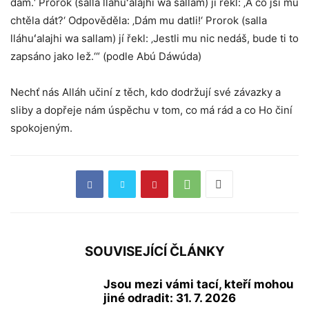
dám.‘ Prorok (salla lláhuʻalajhi wa sallam) jí řekl: ‚A co jsi mu
chtěla dát?‘ Odpověděla: ‚Dám mu datli!‘ Prorok (salla
lláhuʻalajhi wa sallam) jí řekl: ‚Jestli mu nic nedáš, bude ti to
zapsáno jako lež.‘“ (podle Abú Dáwúda)
Nechť nás Alláh učiní z těch, kdo dodržují své závazky a
sliby a dopřeje nám úspěchu v tom, co má rád a co Ho činí
spokojeným.
SOUVISEJÍCÍ ČLÁNKY
Jsou mezi vámi tací, kteří mohou
jiné odradit: 31. 7. 2026