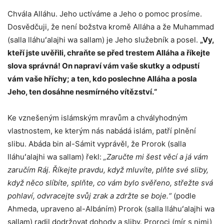
Chvála Alláhu. Jeho uctíváme a Jeho o pomoc prosíme.
Dosvědčuji, že není božstva kromě Alláha a že Muhammad
(salla lláhuʻalajhi wa sallam) je Jeho služebník a posel.
„Vy,
kteří jste uvěřili, chraňte se před trestem Alláha a říkejte
slova správná! On napraví vám vaše skutky a odpustí
vám vaše hříchy; a ten, kdo poslechne Alláha a posla
Jeho, ten dosáhne nesmírného vítězství.“
Ke vznešeným islámským mravům a chvályhodným
vlastnostem, ke kterým nás nabádá islám, patří plnění
slibu. Abáda bin al-Sámit vyprávěl, že Prorok (salla
lláhuʻalajhi wa sallam) řekl:
„Zaručte mi šest věcí a já vám
zaručím Ráj. Říkejte pravdu, když mluvíte, plňte své sliby,
když něco slíbíte, splňte, co vám bylo svěřeno, střežte svá
pohlaví, odvracejte svůj zrak a zdržte se boje.“
(podle
Ahmeda, upraveno al-Albáním) Prorok (salla lláhuʻalajhi wa
sallam) radil dodržovat dohody a sliby. Proroci (mír s nimi)