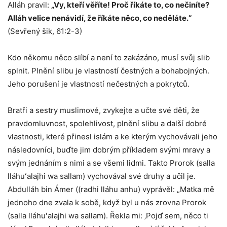
Alláh pravil:
„Vy, kteří věříte! Proč říkáte to, co nečiníte?
Alláh velice nenávidí, že říkáte něco, co neděláte.“
(Sevřený šik, 61:2-3)
Kdo někomu něco slíbí a není to zakázáno, musí svůj slib
splnit. Plnění slibu je vlastností čestných a bohabojných.
Jeho porušení je vlastností nečestných a pokrytců.
Bratři a sestry muslimové, zvykejte a učte své děti, že
pravdomluvnost, spolehlivost, plnění slibu a další dobré
vlastnosti, které přinesl islám a ke kterým vychovávali jeho
následovníci, buďte jim dobrým příkladem svými mravy a
svým jednáním s nimi a se všemi lidmi. Takto Prorok (salla
lláhuʻalajhi wa sallam) vychovával své druhy a učil je.
Abdulláh bin Ámer ((radhi lláhu anhu) vyprávěl: „Matka mě
jednoho dne zvala k sobě, když byl u nás zrovna Prorok
(salla lláhuʻalajhi wa sallam). Řekla mi: ‚Pojď sem, něco ti