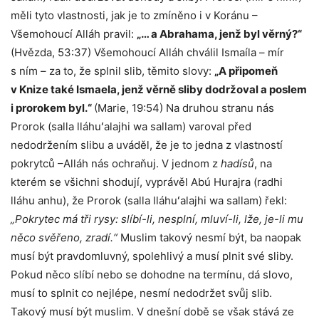
měli tyto vlastnosti, jak je to zmíněno i v Koránu –
Všemohoucí Alláh pravil:
„… a Abrahama, jenž byl věrný?“
(Hvězda, 53:37) Všemohoucí Alláh chválil Ismaíla – mír
s ním – za to, že splnil slib, těmito slovy:
„A připomeň
v Knize také Ismaela, jenž věrně sliby dodržoval a poslem
i prorokem byl.“
(Marie, 19:54) Na druhou stranu nás
Prorok (salla lláhuʻalajhi wa sallam) varoval před
nedodržením slibu a uváděl, že je to jedna z vlastností
pokrytců –Alláh nás ochraňuj. V jednom z
hadísů
, na
kterém se všichni shodují, vyprávěl Abú Hurajra (radhi
lláhu anhu), že Prorok (salla lláhuʻalajhi wa sallam) řekl:
„Pokrytec má tři rysy: slíbí-li, nesplní, mluví-li, lže, je-li mu
něco svěřeno, zradí.“
Muslim takový nesmí být, ba naopak
musí být pravdomluvný, spolehlivý a musí plnit své sliby.
Pokud něco slíbí nebo se dohodne na termínu, dá slovo,
musí to splnit co nejlépe, nesmí nedodržet svůj slib.
Takový musí být muslim. V dnešní době se však stává ze