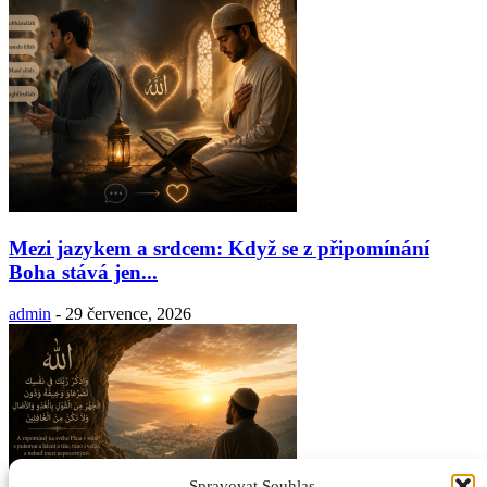
Mezi jazykem a srdcem: Když se z připomínání
Boha stává jen...
admin
-
29 července, 2026
Spravovat Souhlas