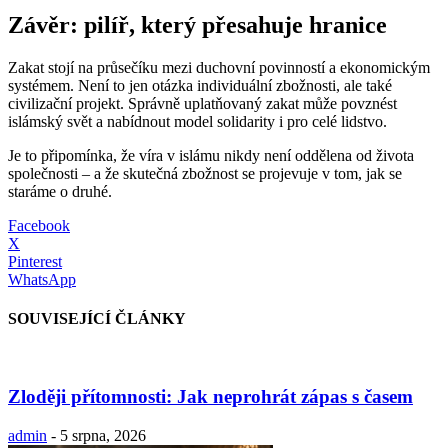
Závěr: pilíř, který přesahuje hranice
Zakat stojí na průsečíku mezi duchovní povinností a ekonomickým
systémem. Není to jen otázka individuální zbožnosti, ale také
civilizační projekt. Správně uplatňovaný zakat může povznést
islámský svět a nabídnout model solidarity i pro celé lidstvo.
Je to připomínka, že víra v islámu nikdy není oddělena od života
společnosti – a že skutečná zbožnost se projevuje v tom, jak se
staráme o druhé.
Facebook
X
Pinterest
WhatsApp
SOUVISEJÍCÍ ČLÁNKY
Zloději přítomnosti: Jak neprohrát zápas s časem
admin
-
5 srpna, 2026