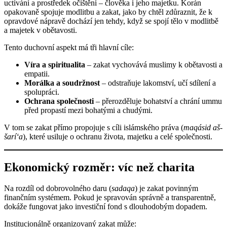
uctívání a prostředek očištění – člověka i jeho majetku. Korán
opakovaně spojuje modlitbu a zakat, jako by chtěl zdůraznit, že k
opravdové nápravě dochází jen tehdy, když se spojí tělo v modlitbě
a majetek v obětavosti.
Tento duchovní aspekt má tři hlavní cíle:
Víra a spiritualita
– zakat vychovává muslimy k obětavosti a
empatii.
Morálka a soudržnost
– odstraňuje lakomství, učí sdílení a
spolupráci.
Ochrana společnosti
– přerozděluje bohatství a chrání ummu
před propastí mezi bohatými a chudými.
V tom se zakat přímo propojuje s cíli islámského práva (
maqásid aš-
šarí‘a
), které usiluje o ochranu života, majetku a celé společnosti.
Ekonomický rozměr: víc než charita
Na rozdíl od dobrovolného daru (
sadaqa
) je zakat povinným
finančním systémem. Pokud je spravován správně a transparentně,
dokáže fungovat jako investiční fond s dlouhodobým dopadem.
Institucionálně organizovaný zakat může: