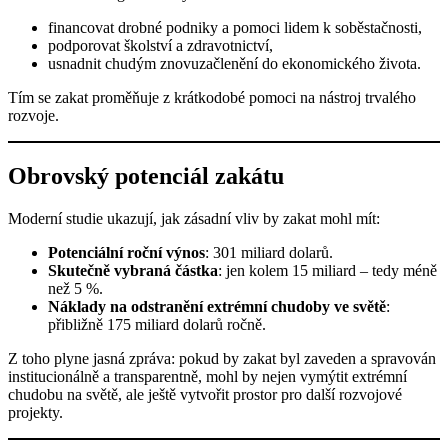
financovat drobné podniky a pomoci lidem k soběstačnosti,
podporovat školství a zdravotnictví,
usnadnit chudým znovuzačlenění do ekonomického života.
Tím se zakat proměňuje z krátkodobé pomoci na nástroj trvalého
rozvoje.
Obrovský potenciál zakátu
Moderní studie ukazují, jak zásadní vliv by zakat mohl mít:
Potenciální roční výnos
: 301 miliard dolarů.
Skutečně vybraná částka
: jen kolem 15 miliard – tedy méně
než 5 %.
Náklady na odstranění extrémní chudoby ve světě
:
přibližně 175 miliard dolarů ročně.
Z toho plyne jasná zpráva: pokud by zakat byl zaveden a spravován
institucionálně a transparentně, mohl by nejen vymýtit extrémní
chudobu na světě, ale ještě vytvořit prostor pro další rozvojové
projekty.