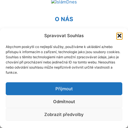
O NÁS
Provozovatel webu Islámská nadace v Praze. Blatská 1491
Spravovat Souhlas
198 00 Praha 9 - Kyje
Abychom poskytli co nejlepší služby, používáme k ukládání a/nebo
Kontaktujte nás:
info@islam.cz
přístupu k informacím o zařízení, technologie jako jsou soubory cookies.
Souhlas s těmito technologiemi nám umožní zpracovávat údaje, jako je
chování při procházení nebo jedinečná ID na tomto webu. Nesouhlas
NÁSLEDUJ NÁS
nebo odvolání souhlasu může nepříznivě ovlivnit určité vlastnosti a
funkce.
Příjmout
Odmítnout
© IslámDnes 2014 - 2025 Publikované názory se nemusí
shodovat s názory redakce.
Zobrazit předvolby