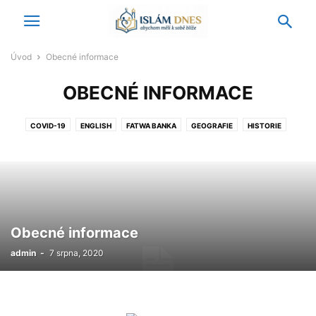
Úvod
Obecné informace
OBECNÉ INFORMACE
COVID-19
ENGLISH
FATWA BANKA
GEOGRAFIE
HISTORIE
ISLAMOFÓBIE
KOMENTÁŘE A NÁZORY
MEŠITY
NAŠLI JSME V MÉDIÍCH
OBECNÉ INFORMACE
PALESTINA
PÁTEČNÍ KÁZÁNÍ
PODCASTY
TISKOVÁ PROHLÁŠENÍ
UMĚNÍ
VIDEO
ZAJÍMAVOSTI
ZAMYŠLENÍ
ZPRÁVY Z DOMOVA
ZPRÁVY ZE ZAHRANIČÍ
Obecné informace
admin
-
7 srpna, 2020