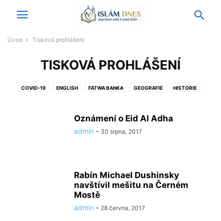
Úvod
Tisková prohlášení
TISKOVÁ PROHLÁŠENÍ
COVID-19
ENGLISH
FATWA BANKA
GEOGRAFIE
HISTORIE
ISLAMOFÓBIE
KOMENTÁŘE A NÁZORY
MEŠITY
NAŠLI JSME V MÉDIÍCH
OBECNÉ INFORMACE
PALESTINA
Oznámení o Eid Al Adha
PÁTEČNÍ KÁZÁNÍ
PODCASTY
TISKOVÁ PROHLÁŠENÍ
UMĚNÍ
VIDEO
admin
-
30 srpna, 2017
ZAJÍMAVOSTI
ZAMYŠLENÍ
ZPRÁVY Z DOMOVA
ZPRÁVY ZE ZAHRANIČÍ
Rabín Michael Dushinsky
navštívil mešitu na Černém
Mostě
admin
-
28 června, 2017