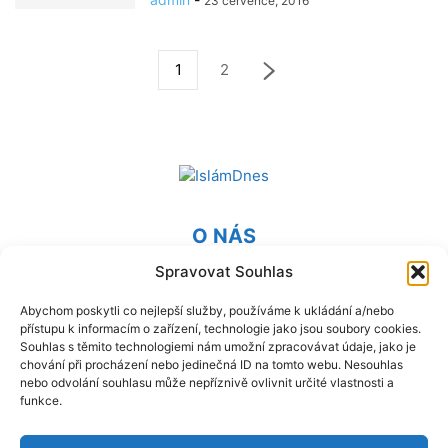
23 července, 2016
1
2
O NÁS
Spravovat Souhlas
Provozovatel webu Islámská nadace v Praze. Blatská 1491
198 00 Praha 9 - Kyje
Abychom poskytli co nejlepší služby, používáme k ukládání a/nebo
přístupu k informacím o zařízení, technologie jako jsou soubory cookies.
Kontaktujte nás:
info@islam.cz
Souhlas s těmito technologiemi nám umožní zpracovávat údaje, jako je
chování při procházení nebo jedinečná ID na tomto webu. Nesouhlas
nebo odvolání souhlasu může nepříznivě ovlivnit určité vlastnosti a
NÁSLEDUJ NÁS
funkce.