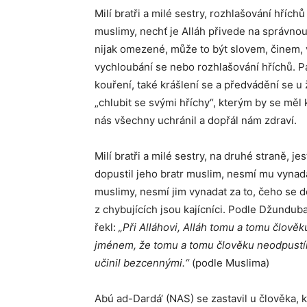
Milí bratři a milé sestry, rozhlašování hříc
muslimy, nechť je Alláh přivede na správnou
nijak omezené, může to být slovem, činem, 
vychloubání se nebo rozhlašování hříchů. Pa
kouření, také krášlení se a předvádění se 
„chlubit se svými hříchy“, kterým by se mě
nás všechny uchránil a dopřál nám zdraví.
Milí bratři a milé sestry, na druhé straně, j
dopustil jeho bratr muslim, nesmí mu vynad
muslimy, nesmí jim vynadat za to, čeho se do
z chybujících jsou kajícníci. Podle Džundub
řekl:
„Při Alláhovi, Alláh tomu a tomu člověk
jménem, že tomu a tomu člověku neodpustím
učinil bezcennými.“
(podle Muslima)
Abú ad-Dardá‘ (NAS) se zastavil u člověka, k