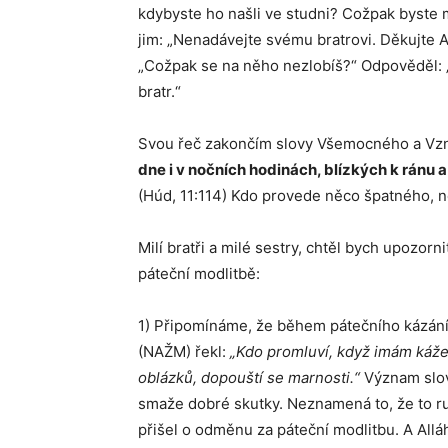
kdybyste ho našli ve studni? Cožpak byste
jim: „Nenadávejte svému bratrovi. Děkujte All
„Cožpak se na něho nezlobíš?“ Odpověděl: „N
bratr.“
Svou řeč zakončím slovy Všemocného a Vz
dne i v nočních hodinách, blízkých k ránu 
(Húd, 11:114) Kdo provede něco špatného, n
Milí bratři a milé sestry, chtěl bych upozorn
páteční modlitbě:
1) Připomínáme, že během pátečního kázání 
(NAŽM) řekl:
„Kdo promluví, když imám káže
oblázků, dopouští se marnosti.“
Význam slov
smaže dobré skutky. Neznamená to, že to ruš
přišel o odměnu za páteční modlitbu. A Allá