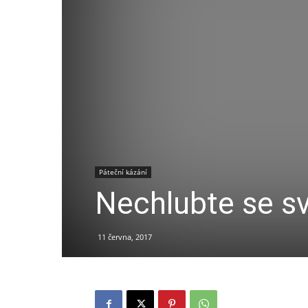
Páteční kázání
Nechlubte se sv
11 června, 2017