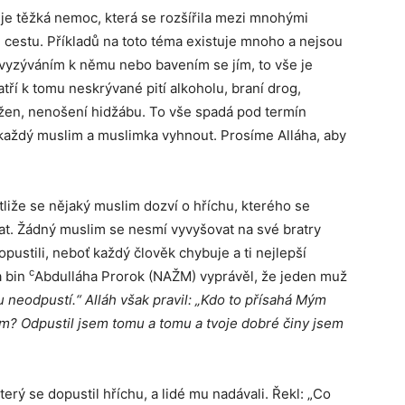
hů je těžká nemoc, která se rozšířila mezi mnohými
 cestu. Příkladů na toto téma existuje mnoho a nejsou
vyzýváním k němu nebo bavením se jím, to vše je
tří k tomu neskrývané pití alkoholu, braní drog,
u žen, nenošení hidžábu. To vše spadá pod termín
l každý muslim a muslimka vyhnout. Prosíme Alláha, aby
estliže se nějaký muslim dozví o hříchu, kterého se
at. Žádný muslim se nesmí vyvyšovat na své bratry
pustili, neboť každý člověk chybuje a ti nejlepší
c
a bin
Abdulláha Prorok (NAŽM) vyprávěl, že jeden muž
u neodpustí.“ Alláh však pravil: „Kdo to přísahá Mým
? Odpustil jsem tomu a tomu a tvoje dobré činy jsem
terý se dopustil hříchu, a lidé mu nadávali. Řekl: „Co