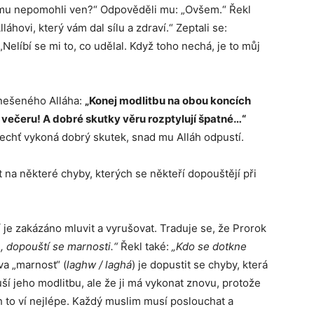
 mu nepomohli ven?“ Odpověděli mu: „Ovšem.“ Řekl
áhovi, který vám dal sílu a zdraví.“ Zeptali se:
elíbí se mi to, co udělal. Když toho nechá, je to můj
nešeného Alláha:
„Konej modlitbu na obou koncích
a večeru! A dobré skutky věru rozptylují špatné…“
echť vykoná dobrý skutek, snad mu Alláh odpustí.
it na některé chyby, kterých se někteří dopouštějí při
je zakázáno mluvit a vyrušovat. Traduje se, že Prorok
, dopouští se marnosti.“
Řekl také:
„Kdo se dotkne
a „marnost“ (
laghw / laghá
) je dopustit se chyby, která
í jeho modlitbu, ale že ji má vykonat znovu, protože
h to ví nejlépe. Každý muslim musí poslouchat a