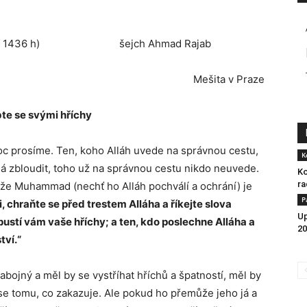
ádá-l-úlá 1436 h) šejch Ahmad Rajab
Mešita v Praze
te se svými hříchy
oc prosíme. Ten, koho Alláh uvede na správnou cestu,
K
dá zbloudit, toho už na správnou cestu nikdo neuvede.
Ko
ra
 že Muhammad (nechť ho Alláh pochválí a ochrání) je
P
ili, chraňte se před trestem Alláha a říkejte slova
Up
ustí vám vaše hříchy; a ten, kdo poslechne Alláha a
20
tví.“
abojný a měl by se vystříhat hříchů a špatností, měl by
t se tomu, co zakazuje. Ale pokud ho přemůže jeho já a