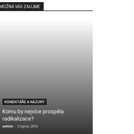
MOŽNÁ VÁS ZAUJME
KOMENTÁŘE A NÁZORY
PÁTEČNÍ KÁZÁNÍ
Komu by nejvíce prospěla
Prosebná mod
radikalizace?
z neštěstí: 10.
admin
-
3 srpna, 2016
Mudir
-
10 května, 2