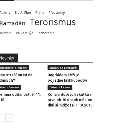
Athény
Eid Al Fiter
Praha
Předsudky
Terorismus
Ramadán
Turecko
Válka v Sýrii
Xenofobie
Novinky
omentáře a názory
Zprávy ze zahraničí
ho straší mrtví na
Bagdádem křižuje
dnicích?
pojízdné knihkupectví
áteční kázání
Páteční kázání
římná oddanost: 9. 11.
Konání dobrých skutků v
18
prvních 10 dnech měsíce
dhú al-hidždža: 11.9.2015