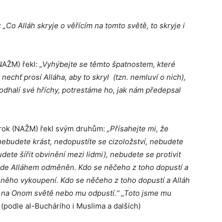
: „Co Alláh skryje o věřícím na tomto světě, to skryje i
NAŽM) řekl:
„Vyhýbejte se těmto špatnostem, které
nechť prosí Alláha, aby to skryl (tzn. nemluví o nich),
 odhalí své hříchy, potrestáme ho, jak nám předepsal
orok (NAŽM) řekl svým druhům:
„Přísahejte mi, že
nebudete krást, nedopustíte se cizoložství, nebudete
dete šířit obvinění mezi lidmi), nebudete se protivit
bude Alláhem odměněn. Kdo se něčeho z toho dopustí a
 něho vykoupení. Kdo se něčeho z toho dopustí a Alláh
está na Onom světě nebo mu odpustí.“ „Toto jsme mu
(podle al-Buchárího i Muslima a dalších)