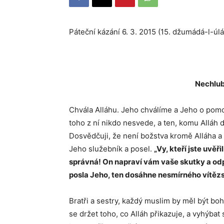
Páteční kázání 6. 3. 2015 (15. džum
Nechlub
Chvála Alláhu. Jeho chválíme a Jeho o pom
toho z ní nikdo nesvede, a ten, komu Alláh 
Dosvědčuji, že není božstva kromě Alláha a
Jeho služebník a posel.
„Vy, kteří jste uvěř
správná! On napraví vám vaše skutky a odp
posla Jeho, ten dosáhne nesmírného vítězs
Bratři a sestry, každý muslim by měl být boh
se držet toho, co Alláh přikazuje, a vyhýba