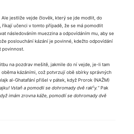
le jestliže vejde člověk, který se jde modlit, do
 říkají učenci v tomto případě, že se má pomodlit
ývat následováním muezzina a odpovídáním mu, aby se
ože poslouchání kázání je povinné, kdežto odpovídání
 povinnost.
tbu na pozdrav mešitě, jakmile do ní vejde, je-li tam
i oběma kázáními, což potvrzují obě sbírky správných
lajk al-Ghatafání přišel v pátek, když Prorok (NAŽM)
c
ajku! Vstaň a pomodli se dohromady dvě rak
y.“
Pak
, když imám zrovna káže, pomodlí se dohromady dvě