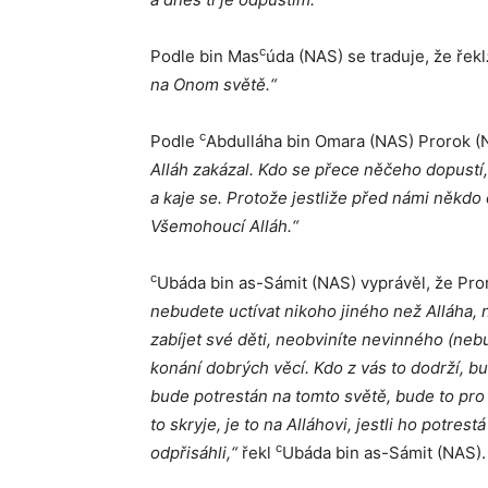
c
Podle bin Mas
úda (NAS) se traduje, že řekl
na Onom světě.“
c
Podle
Abdulláha bin Omara (NAS) Prorok (
Alláh zakázal. Kdo se přece něčeho dopustí, 
a kaje se. Protože jestliže před námi někdo
Všemohoucí Alláh.“
c
Ubáda bin as-Sámit (NAS) vyprávěl, že Pr
nebudete uctívat nikoho jiného než Alláha, 
zabíjet své děti, neobviníte nevinného (nebu
konání dobrých věcí. Kdo z vás to dodrží, 
bude potrestán na tomto světě, bude to pro
to skryje, je to na Alláhovi, jestli ho potr
c
odpřisáhli,“
řekl
Ubáda bin as-Sámit (NAS). 