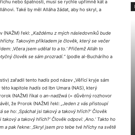
hříchu nebo špatnosti, musí se rychle upřímně kát a
hovi. Také by měl Alláha žádat, aby ho skryl, a
ův (NAŽM) řekl:
„Každému z mých následovníků bude
hříchy. Takovým příkladem je člověk, který se večer
idem: ‚Včera jsem udělal to a to.‘ Přičemž Alláh to
dotyčný člověk se sám prozradí.“
(podle al-Buchárího a
tiv) zařadil tento
hadís
pod název „Věřící kryje sám
v této kapitole
hadís
od Ibn Umara (NAS), který
Prorok (NAŽM) říkal o
an-nadžwá
(= důvěrný rozhovor
ávěl, že Prorok (NAŽM) řekl:
„Jeden z vás přistoupí
á se ho: ‚Spáchal jsi takový a takový hřích?‘ Člověk
si takový a takový hřích?‘ Člověk odpoví: ‚Ano.‘ Takto ho
 a pak řekne: ‚Skryl jsem pro tebe tvé hříchy na světě