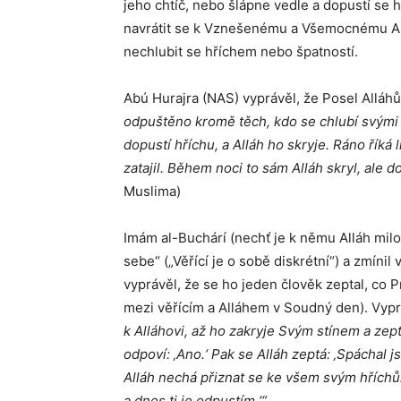
jeho chtíč, nebo šlápne vedle a dopustí se 
navrátit se k Vznešenému a Všemocnému Allá
nechlubit se hříchem nebo špatností.
Abú Hurajra (NAS) vyprávěl, že Posel Alláh
odpuštěno kromě těch, kdo se chlubí svými 
dopustí hříchu, a Alláh ho skryje. Ráno říká l
zatajil. Během noci to sám Alláh skryl, ale 
Muslima)
Imám al-Buchárí (nechť je k němu Alláh milos
sebe“ („Věřící je o sobě diskrétní“) a zmínil 
vyprávěl, že se ho jeden člověk zeptal, co 
mezi věřícím a Alláhem v Soudný den). Vypr
k Alláhovi, až ho zakryje Svým stínem a zept
odpoví: ‚Ano.‘ Pak se Alláh zeptá: ‚Spáchal j
Alláh nechá přiznat se ke všem svým hříchům
a dnes ti je odpustím.‘“