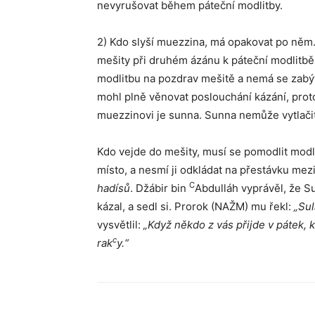
nevyrušovat během páteční modlitby.
2) Kdo slyší muezzina, má opakovat po něm. A
mešity při druhém ázánu k páteční modlitbě,
modlitbu na pozdrav mešitě a nemá se zab
mohl plně věnovat poslouchání kázání, prot
muezzinovi je sunna. Sunna nemůže vytlačit
Kdo vejde do mešity, musí se pomodlit modli
místo, a nesmí ji odkládat na přestávku mez
C
hadísů
. Džábir bin
Abdulláh vyprávěl, že Su
kázal, a sedl si. Prorok (NAŽM) mu řekl:
„Sul
vysvětlil:
„Když někdo z vás přijde v pátek
c
rak
y.“