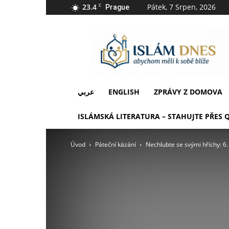
23.4
C
Pátek, 7 Srpen, 2026
Prague
IslámDnes
عربي
ENGLISH
ZPRÁVY Z DOMOVA
ISLÁMSKÁ LITERATURA – STAHUJTE PŘES 
Úvod
Páteční kázání
Nechlubte se svými hříchy: 6.