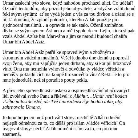
Umar zaslechl tyto slova, když náhodou procházel ulicí. Co udělal?
Označil tento dům, aby poznal jeho obyvatele, a když se vrátil domů
řekl svým synům: ať se vydá jeden z vás za tou dívkou a ožení se s
ní. Já doufám, že zplodí potomka, kterého Alláh použije pro
sjednocení muslimů…a opravdu se tak stalo. Oženil zmíněnou
dívku se svým synem Ásimem a měli spolu dceru Lejlu, která si pak
vzala Abdel Azíze bin Marwána a jim se narodil budoucí chalífa
Umar bin Abdel Azíz.
Umar bin Abdel Azíz patřil ke spravedlivým a zbožným a
skromným vůdcům muslimů. Vešel jednoho dne domů a poprosil
svoji ženu, aby mu zapůjčila jeden dirham, aby si koupil hroznové
víno. Ona mu nemohla vyhovět a odvětila: ty vládce věřících a
nemáš v pokladnicích na koupě hroznového vína? Řekl: Je to pro
mne jednodušší než si poradit s pouty pekla.
A přes jeho spravedlnost a askezi a ospravedlňování utlačovaných
lidí zvolával svého Pána a říkával:
o Alláhu:…Umar není hoden
Tvého milosrdenství, ale Tvé milosrdenství je hodno toho, aby
zahrnovalo Umara.
Jednou ho jeden muž pochválil slovy: nechť tě Alláh odmění
nejlepší odměnou za to, co děláš pro islám..vládče věřících! On
reagoval slovy: nechť Alláh odmění islám za to, co pro mne
znamená.