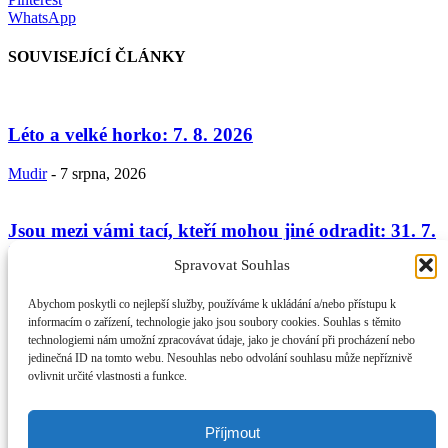
WhatsApp
SOUVISEJÍCÍ ČLÁNKY
Léto a velké horko: 7. 8. 2026
Mudir
-
7 srpna, 2026
Jsou mezi vámi tací, kteří mohou jiné odradit: 31. 7.
2026
Spravovat Souhlas
Mudir
-
31 července, 2026
Abychom poskytli co nejlepší služby, používáme k ukládání a/nebo přístupu k
informacím o zařízení, technologie jako jsou soubory cookies. Souhlas s těmito
technologiemi nám umožní zpracovávat údaje, jako je chování při procházení nebo
Umění jednat s lidmi II. – přiznání chyby – morálka
jedinečná ID na tomto webu. Nesouhlas nebo odvolání souhlasu může nepříznivě
věřícího a...
ovlivnit určité vlastnosti a funkce.
Mudir
-
24 července, 2026
Příjmout
O NÁS