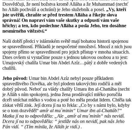
Dosvědčuji, že není božstva kromě Alláha a že Muhammad (nechť
ho Alláh pochválí a ochrání) je Jeho služebník a posel.
„Vy, kteří
jste uvěřili, chraňte se před trestem Alláha a říkejte slova
správná! On napraví vám vaše skutky a odpustí vám vaše
hříchy; a ten, kdo poslechne Alláha a posla Jeho, ten dosáhne
nesmírného vítězství.“
Naši dobří předci v islámském světě mají bohatou historii spojenou
se spravedlností. Příkladů je nespočetné množství. Mnozí z nich jsou
spojeny přímo se spravedlností pro jejich přístup v mnoha situacích.
Dnes ovšem si vystačíme pouze s jednou takovou osobou a to jest:
Umajovský chalífa Umar bin Abdel Azíz…pátý z dobře vedených
chalífů.
Jeho původ:
Umar bin Abdel Azíz nebyl pouze příkladem
spravedlivého člověka, ale byl plodem takovýchto rodičů a měl
dobrý původ. Neboť za vlády chalífy Umara ibn al-Chattába (necht
je Alláh s ním spokojen), jedna žena prodávající mléko poručila
dceři smíchat mléko s vodou a poté ho měla prodat lidem. Chtěla tak
získat větší zisk. Její dcera jí na to řekla: „Co by s námi bylo, kdyby
se o tom dozvěděl“
amír al mu´minin“ Umar ibn al-Chattáb?“
Matka jí na to odpověděla: „Ale „amír al mu´minín“ nás nevidí.
Dcera jí na to odpověděla: “ jestliže nás on nevidí, pak nás Jeho
Pán vidí. “ (Tím mínila, že Alláh je vidí.) .