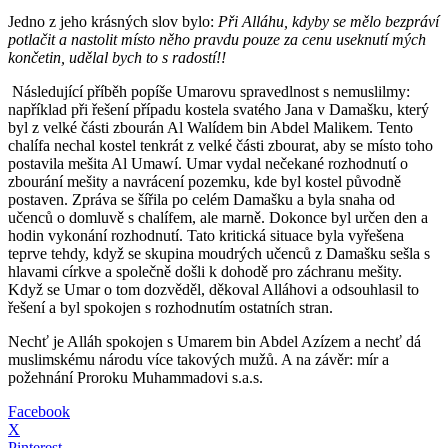
Jedno z jeho krásných slov bylo:
Při Alláhu, kdyby se mělo bezpráví
potlačit a nastolit místo něho pravdu pouze za cenu useknutí mých
končetin, udělal bych to s radostí!!
Následující příběh popíše Umarovu spravedlnost s nemuslilmy:
například při řešení případu kostela svatého Jana v Damašku, který
byl z velké části zbourán Al Walídem bin Abdel Malikem. Tento
chalífa nechal kostel tenkrát z velké části zbourat, aby se místo toho
postavila mešita Al Umawí. Umar vydal nečekané rozhodnutí o
zbourání mešity a navrácení pozemku, kde byl kostel původně
postaven. Zpráva se šířila po celém Damašku a byla snaha od
učenců o domluvě s chalífem, ale marně. Dokonce byl určen den a
hodin vykonání rozhodnutí. Tato kritická situace byla vyřešena
teprve tehdy, když se skupina moudrých učenců z Damašku sešla s
hlavami církve a společně došli k dohodě pro záchranu mešity.
Když se Umar o tom dozvěděl, děkoval Alláhovi a odsouhlasil to
řešení a byl spokojen s rozhodnutím ostatních stran.
Nechť je Alláh spokojen s Umarem bin Abdel Azízem a nechť dá
muslimskému národu více takových mužů. A na závěr: mír a
požehnání Proroku Muhammadovi s.a.s.
Facebook
X
Pinterest