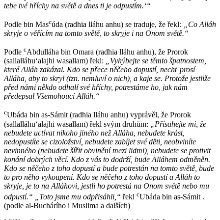
tebe tvé hříchy na světě a dnes ti je odpustím.‘“
c
Podle bin Mas
úda (radhia lláhu anhu) se traduje, že řekl
: „Co Alláh
skryje o věřícím na tomto světě, to skryje i na Onom světě.“
c
Podle
Abdulláha bin Omara (radhia lláhu anhu), že Prorok
(sallalláhuʻalajhi wasallam) řekl:
„Vyhýbejte se těmto špatnostem,
které Alláh zakázal. Kdo se přece něčeho dopustí, nechť prosí
Alláha, aby to skryl (tzn. nemluví o nich), a kaje se. Protože jestliže
před námi někdo odhalí své hříchy, potrestáme ho, jak nám
předepsal Všemohoucí Alláh.“
c
Ubáda bin as-Sámit (radhia lláhu anhu) vyprávěl, že Prorok
(sallalláhuʻalajhi wasallam) řekl svým druhům:
„Přísahejte mi, že
nebudete uctívat nikoho jiného než Alláha, nebudete krást,
nedopustíte se cizoložství, nebudete zabíjet své děti, neobviníte
nevinného (nebudete šířit obvinění mezi lidmi), nebudete se protivit
konání dobrých věcí. Kdo z vás to dodrží, bude Alláhem odměněn.
Kdo se něčeho z toho dopustí a bude potrestán na tomto světě, bude
to pro něho vykoupení. Kdo se něčeho z toho dopustí a Alláh to
skryje, je to na Alláhovi, jestli ho potrestá na Onom světě nebo mu
c
odpustí.“ „Toto jsme mu odpřisáhli,“
řekl
Ubáda bin as-Sámit .
(podle al-Buchárího i Muslima a dalších)