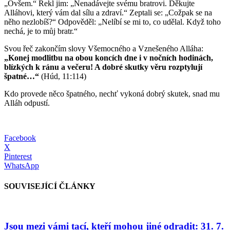
„Ovšem.“ Řekl jim: „Nenadávejte svému bratrovi. Děkujte
Alláhovi, který vám dal sílu a zdraví.“ Zeptali se: „Cožpak se na
něho nezlobíš?“ Odpověděl: „Nelíbí se mi to, co udělal. Když toho
nechá, je to můj bratr.“
Svou řeč zakončím slovy Všemocného a Vznešeného Alláha:
„Konej modlitbu na obou koncích dne i v nočních hodinách,
blízkých k ránu a večeru! A dobré skutky věru rozptylují
špatné…“
(Húd, 11:114)
Kdo provede něco špatného, nechť vykoná dobrý skutek, snad mu
Alláh odpustí.
Facebook
X
Pinterest
WhatsApp
SOUVISEJÍCÍ ČLÁNKY
Jsou mezi vámi tací, kteří mohou jiné odradit: 31. 7.