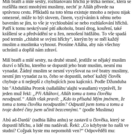
Milí bratři a milé sestry, rozhlašování hříchů je těžká nemoc, která se
rozšířila mezi mnohými muslimy, nechť je Alláh přivede na
správnou cestu. Příkladů na toto téma existuje mnoho a nejsou nijak
omezené, může to být slovem, činem, vyzýváním k němu nebo
bavením se jím, to vše je vychloubání se nebo rozhlašování hříchů.
Patří k tomu neskrývané pití alkoholu, braní drog, kouření, také
krášlení se a předvádění se u žen, nenošení hidžábu. To vše spadá
pod termín „chlubit se svými hříchy“, kterým by se měl každý
muslim a muslimka vyhnout. Prosíme Alláha, aby nás všechny
uchránil a dopřál nám zdraví.
Milí bratři a milé sestry, na druhé straně, jestliže se nějaký muslim
dozví o hříchu, kterého se dopustil jeho bratr muslim, nesmí mu
vynadat. Žádný muslim se nesmí vyvyšovat na své bratry muslimy,
nesmí jim vynadat za to, čeho se dopustili, neboť každý člověk
chybuje a ti nejlepší z chybujících jsou kajícníci. Podle Džunduba
c
bin
Abdulláha Prorok (sallalláhuʻalajhi wasallam) vyprávěl, že
jeden muž řekl:
„Při Alláhovi, Alláh tomu a tomu člověku
neodpustí.“ Alláh však pravil: „Kdo to přísahá Mým jménem, že
tomu a tomu člověku neodpustím? Odpustil jsem tomu a tomu a
tvoje dobré činy jsem učinil bezcennými.“
(podle Muslima)
Abú ad-Dardá‘ (radhia lláhu anhu) se zastavil u člověka, který se
dopustil hříchu, a lidé mu nadávali. Řekl: „Co kdybyste ho našli ve
studni? Cožpak byste mu nepomohli ven?“ Odpověděli mu: