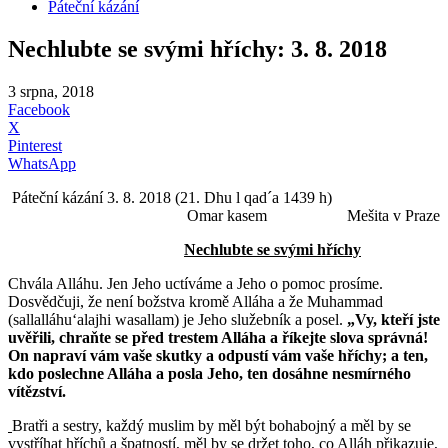
Páteční kázání
Nechlubte se svými hříchy: 3. 8. 2018
3 srpna, 2018
Facebook
X
Pinterest
WhatsApp
Páteční kázání 3. 8. 2018 (21. Dhu l qad´a 1439 h)
Omar kasem Mešita v Praze
Nechlubte se svými hříchy
Chvála Alláhu. Jen Jeho uctíváme a Jeho o pomoc prosíme.
Dosvědčuji, že není božstva kromě Alláha a že Muhammad
(sallalláhuʻalajhi wasallam) je Jeho služebník a posel.
„Vy, kteří jste
uvěřili, chraňte se před trestem Alláha a říkejte slova správná!
On napraví vám vaše skutky a odpustí vám vaše hříchy; a ten,
kdo poslechne Alláha a posla Jeho, ten dosáhne nesmírného
vítězství.
Bratři a sestry, každý muslim by měl být bohabojný a měl by se
vystříhat hříchů a špatností, měl by se držet toho, co Alláh přikazuje,