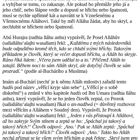
a vyhýbat se tomu, co zakazuje. Ale pokud ho přemůže jeho já a
jeho chtíč, nebo šlápne vedle a dopustí se hříchu nebo špatnosti,
musí se rychle upřímně kát a navrátit se k Vznešenému a
Všemocnému Alláhovi. Také by měl Alláha žádat, aby ho skryl, a
nechlubit se hříchem nebo špatností.
Abú Hurajra (radhia lláhu anhu) vyprávěl, že Posel Alláhův
(sallalláhuʻalajhi wasallam) řekl:
„Každému z mých následovníků
bude odpuštěno kromě těch, kdo se chlubí svými hříchy. Takovým
příkladem je člověk, který se večer dopustí hříchu, a Alláh ho skryje.
Ráno říká lidem: ‚Včera jsem udělal to a to.‘ Přičemž Alláh to
zatajil. Během noci to sám Alláh skryl, ale dotyčný člověk se sám
prozradí.“
(podle al-Buchárího a Muslima)
Imám al-Buchárí (nechť je k němu Alláh milostiv) zařadil tento
hadís
pod název „věřící kryje sám sebe“ („Věřící je o sobě
diskrétní“) a zmínil v této kapitole
hadís
od Ibn Umara (radhia lláhu
anhu), který vyprávěl, že se ho jeden člověk zeptal, co Prorok
(sallalláhuʻalajhi wasallam) říkal o
an-nadžwá
(= důvěrný rozhovor
mezi věřícím a Alláhem v Soudný den). Vyprávěl, že Prorok
(sallalláhuʻalajhi wasallam) řekl:
„Jeden z vás přistoupí k Alláhovi,
až ho zakryje Svým stínem a zeptá se ho: ‚Spáchal jsi takový a
takový hřích?‘ Člověk odpoví: ‚Ano.‘ Pak se Alláh zeptá: ‚Spáchal
jsi takový a takový hřích?‘ Člověk odpoví: ‚Ano.‘ Takto ho Alláh
nechá přiznat se ke všem svým hříchům a pak řekne: ‚Skryl jsem pro